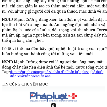
Những lúc lắng lòng suy tưởng sau những bộn bề của cô
mè, chỉ đơn giản là sao có thêm một vai diễn, một vai d
ni. Với những gì người đời đã quen thuộc, mặc định về an
NSND Mạnh Cường đang kiên tâm đợi một vai diễn đặc b
lực thu hút với xung quanh. Anh ngóng đợi một nhân vật
phim Bạch tuộc của Italia, đối trọng với thanh tra Corra
mà ấm áp, ngùn ngụt bên trong, xấu xa tận cùng đấy n
thể quá lòng căm ghét.
Có lẽ vì thế mà đến bây giờ, nghệ thuật trong con ngườ
luôn hướng sự thành công tới những vai diễn mới.
NSND Mạnh Cường được coi là người đàn ông may mắn, đ
dòng chảy của nền điện ảnh thế hệ mới, được sống cuộc đời
Tags:
đam mê
mạnh cường
nghệ sĩ nhân dân
Pháp luật plus
nghệ thuật
diễn xuất
diễn viên
điện ảnh
TIN CÙNG CHUYÊN MỤC