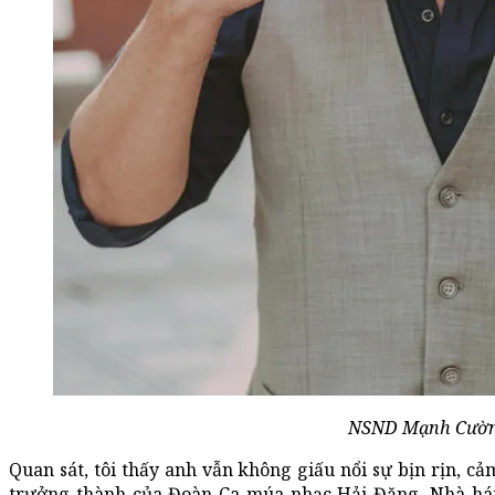
NSND Mạnh Cườ
Quan sát, tôi thấy anh vẫn không giấu nổi sự bịn rịn, cả
trưởng thành của Đoàn Ca múa nhạc Hải Đăng, Nhà há