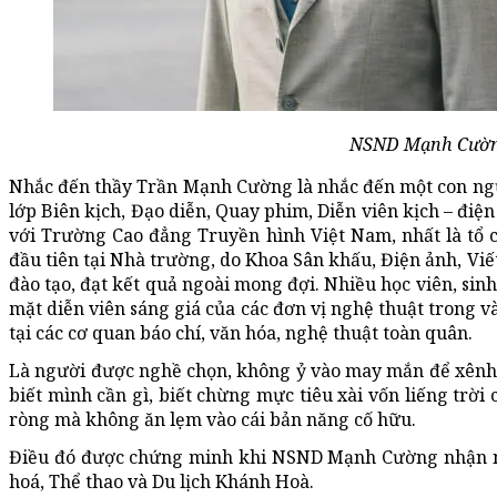
NSND Mạnh Cườ
Nhắc đến thầy Trần Mạnh Cường là nhắc đến một con ngườ
lớp Biên kịch, Đạo diễn, Quay phim, Diễn viên kịch – điện
với Trường Cao đẳng Truyền hình Việt Nam, nhất là tổ 
đầu tiên tại Nhà trường, do Khoa Sân khấu, Điện ảnh, Vi
đào tạo, đạt kết quả ngoài mong đợi. Nhiều học viên, si
mặt diễn viên sáng giá của các đơn vị nghệ thuật trong v
tại các cơ quan báo chí, văn hóa, nghệ thuật toàn quân.
Là người được nghề chọn, không ỷ vào may mắn để xên
biết mình cần gì, biết chừng mực tiêu xài vốn liếng trời 
ròng mà không ăn lẹm vào cái bản năng cố hữu.
Điều đó được chứng minh khi NSND Mạnh Cường nhận n
hoá, Thể thao và Du lịch Khánh Hoà.