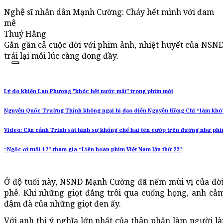
Nghệ sĩ nhân dân Mạnh Cường: Cháy hết mình với đam
mê
Thuý Hằng
Gắn gần cả cuộc đời với phim ảnh, nhiệt huyết của NSN
trái lại mỗi lúc càng đong đầy.
Lý do khiến Lan Phương "khóc hết nước mắt" trong phim mới
Nguyễn Quốc Trường Thịnh không ngại bị đạo diễn Nguyễn Hồng Chi “làm khó
Video: Cận cảnh Trinh sát hình sự khống chế hai tên cướp trên đường như ph
“Ngốc ơi tuổi 17” tham gia “Liên hoan phim Việt Nam lần thứ 22”
Ở độ tuổi này, NSND Mạnh Cường đã nếm mùi vị của đờ
phê. Khi những giọt đắng trôi qua cuống họng, anh cảm 
đậm đà của những giọt đen ấy.
Với anh thì ý nghĩa lớn nhất của thân phận làm người là: