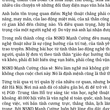
nhiều câu chuyện về những đổi thay diện mạo văn hóa h
Anh luôn tôn trọng quan điểm: Nghệ thuật chẳng phải co
năng, may mắn, của lao động miệt mài, của xả thân cống 
có gian khổ đến chừng nào. Và điều quan trọng, hãy bi
trọng của một người nghệ sỹ. Do vậy mà anh lại nhận đượ
Trong mỗi thành công của NSND Mạnh Cường đều mang
nghệ thuật như là sự cộng hưởng của trí tuệ, của tình y
trao truyền. Những bài học từ tinh thần lao động nghệ th
người, quản lý đơn vị theo tinh thần “giáo dục hướng th
và khéo, phải dĩ bất biến ứng vạn biến, phải công thủ vận 
NSND Mạnh Cường chia sẻ: Nếu làm nghề mà không giữ vữ
không chọn cuộc chơi này. Nó là định mệnh cũng là thử t
Từng trải qua vị trí quản lý của nhiều cơ quan, nhưng
đất Hà Nội. Nơi mà anh đã có nhiều gắn bó, đi để trở về.
vị PGĐ -Trung tâm Hỗ trợ sáng tác văn học, nghệ thuật 
khoảng 40.000 hội viên là văn nghệ sĩ toàn quốc, sinh hoạ
công việc, với bản tính cương trực, thẳng thắn, lịch 
trọng. Bởi NSND Mạnh Cường luôn hết lòng dìu dắt, dạy