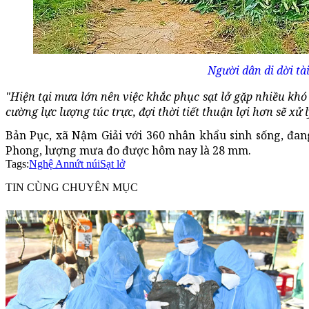
Người dân di dời tài
"Hiện tại mưa lớn nên việc khắc phục sạt lở gặp nhiều khó
cường lực lượng túc trực, đợi thời tiết thuận lợi hơn sẽ xử l
Bản Pục, xã Nậm Giải với 360 nhân khẩu sinh sống, đa
Phong, lượng mưa đo được hôm nay là 28 mm.
Tags:
Nghệ An
nứt núi
Sạt lở
TIN CÙNG CHUYÊN MỤC