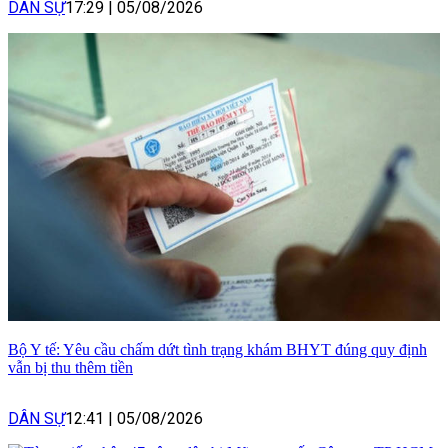
DÂN SỰ
17:29
|
05/08/2026
Bộ Y tế: Yêu cầu chấm dứt tình trạng khám BHYT đúng quy định
vẫn bị thu thêm tiền
DÂN SỰ
12:41
|
05/08/2026