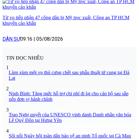
Từ vụ tiếp nhận 47 công dân bị Mỹ trục xuất, Công an TP HCM
khuyến cáo khẩn
DÂN SỰ
09:16
|
05/08/2026
TIN ĐỌC NHIỀU
1
Lùm xùm một vụ thú cưng chết sau phẫu thuật tử cung tại Đà
Lạt
2
Ninh Bình: Tăng mức hỗ trợ chi phí đi lại cho cán bộ sau sắp
xếp đơn vị hành chính
3
Trao Nghị quyết của UNESCO vinh danh Danh nhân văn hóa
Lê Quý Đôn tại Hưng Yên
4
Sôi nổi Ngày hội toàn dân bảo vệ an ninh Tổ quốc tại Cà Mau