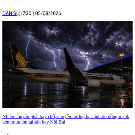
DÂN SỰ
17:30
|
05/08/2026
Nhiều chuyến phải bay chờ, chuyển hướng hạ cánh do dông mạnh
kèm mưa lớn tại sân bay Nội Bài