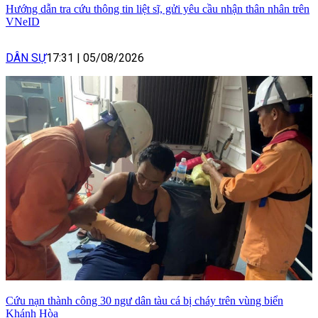
Hướng dẫn tra cứu thông tin liệt sĩ, gửi yêu cầu nhận thân nhân trên
VNeID
DÂN SỰ
17:31
|
05/08/2026
Cứu nạn thành công 30 ngư dân tàu cá bị cháy trên vùng biển
Khánh Hòa