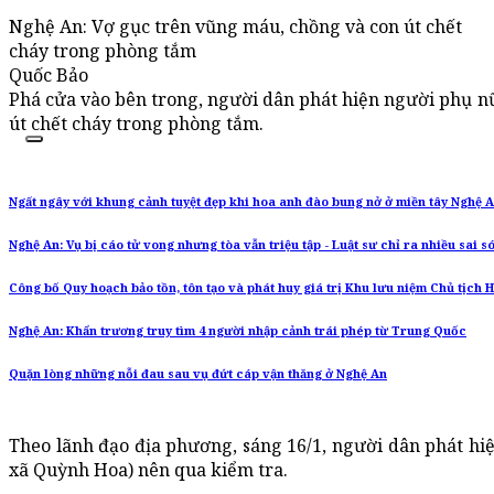
Nghệ An: Vợ gục trên vũng máu, chồng và con út chết
cháy trong phòng tắm
Quốc Bảo
Phá cửa vào bên trong, người dân phát hiện người phụ nữ
út chết cháy trong phòng tắm.
Ngất ngây với khung cảnh tuyệt đẹp khi hoa anh đào bung nở ở miền tây Nghệ 
Nghệ An: Vụ bị cáo tử vong nhưng tòa vẫn triệu tập - Luật sư chỉ ra nhiều sai s
Công bố Quy hoạch bảo tồn, tôn tạo và phát huy giá trị Khu lưu niệm Chủ tịch 
Nghệ An: Khẩn trương truy tìm 4 người nhập cảnh trái phép từ Trung Quốc
Quặn lòng những nỗi đau sau vụ đứt cáp vận thăng ở Nghệ An
Theo lãnh đạo địa phương, sáng 16/1, người dân phát hiện
xã Quỳnh Hoa) nên qua kiểm tra.