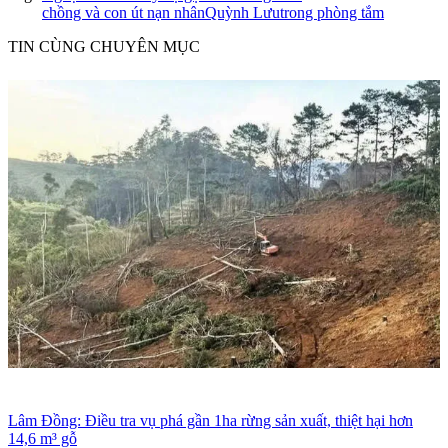
chồng và con út nạn nhân
Quỳnh Lưu
trong phòng tắm
TIN CÙNG CHUYÊN MỤC
Lâm Đồng: Điều tra vụ phá gần 1ha rừng sản xuất, thiệt hại hơn
14,6 m³ gỗ