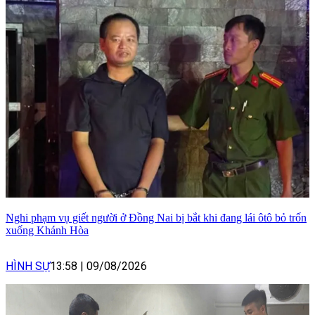
Nghi phạm vụ giết người ở Đồng Nai bị bắt khi đang lái ôtô bỏ trốn
xuống Khánh Hòa
HÌNH SỰ
13:58
|
09/08/2026