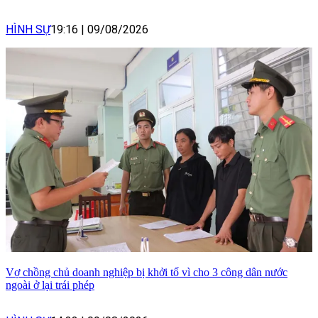
HÌNH SỰ
19:16
|
09/08/2026
Vợ chồng chủ doanh nghiệp bị khởi tố vì cho 3 công dân nước
ngoài ở lại trái phép