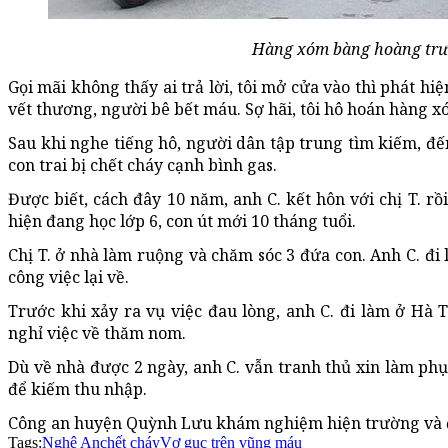
Hàng xóm bàng hoàng trướ
Gọi mãi không thấy ai trả lời, tôi mở cửa vào thì phát hi
vết thương, người bê bết máu. Sợ hãi, tôi hô hoán hàng xó
Sau khi nghe tiếng hô, người dân tập trung tìm kiếm, đế
con trai bị chết cháy cạnh bình gas.
Được biết, cách đây 10 năm, anh C. kết hôn với chị T. rồ
hiện đang học lớp 6, con út mới 10 tháng tuổi.
Chị T. ở nhà làm ruộng và chăm sóc 3 đứa con. Anh C. đi
công việc lại về.
Trước khi xảy ra vụ việc đau lòng, anh C. đi làm ở Hà
nghỉ việc về thăm nom.
Dù về nhà được 2 ngày, anh C. vẫn tranh thủ xin làm ph
để kiếm thu nhập.
Công an huyện Quỳnh Lưu khám nghiệm hiện trường và đ
Tags:
Nghệ An
chết cháy
Vợ gục trên vũng máu