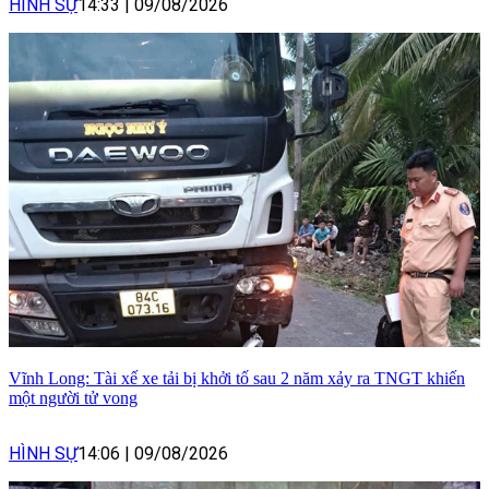
HÌNH SỰ
14:33
|
09/08/2026
Vĩnh Long: Tài xế xe tải bị khởi tố sau 2 năm xảy ra TNGT khiến
một người tử vong
HÌNH SỰ
14:06
|
09/08/2026