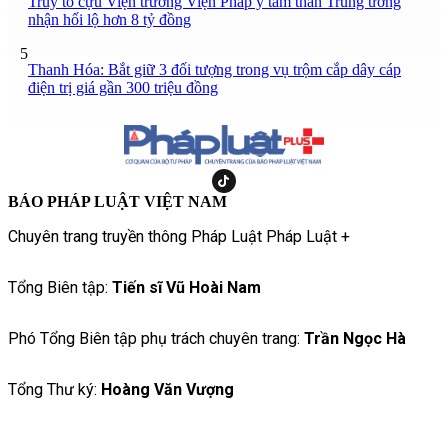
Truy tố cựu Viện trưởng Viện Pháp y tâm thần Trung ương
nhận hối lộ hơn 8 tỷ đồng
5
Thanh Hóa: Bắt giữ 3 đối tượng trong vụ trộm cắp dây cáp
điện trị giá gần 300 triệu đồng
BÁO PHÁP LUẬT VIỆT NAM
Chuyên trang truyền thông Pháp Luật Pháp Luật +
Tổng Biên tập:
Tiến sĩ Vũ Hoài Nam
Phó Tổng Biên tập phụ trách chuyên trang:
Trần Ngọc Hà
Tổng Thư ký:
Hoàng Văn Vượng