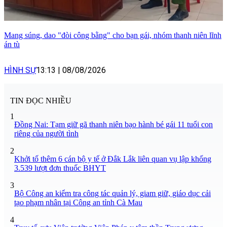
Mang súng, dao "đòi công bằng" cho bạn gái, nhóm thanh niên lĩnh
án tù
HÌNH SỰ
13:13
|
08/08/2026
TIN ĐỌC NHIỀU
1
Đồng Nai: Tạm giữ gã thanh niên bạo hành bé gái 11 tuổi con
riêng của người tình
2
Khởi tố thêm 6 cán bộ y tế ở Đắk Lắk liên quan vụ lập khống
3.539 lượt đơn thuốc BHYT
3
Bộ Công an kiểm tra công tác quản lý, giam giữ, giáo dục cải
tạo phạm nhân tại Công an tỉnh Cà Mau
4