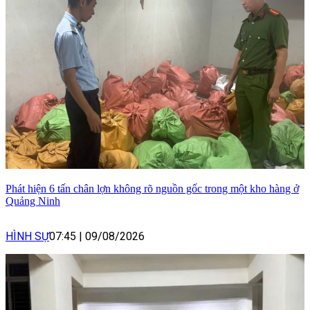
Phát hiện 6 tấn chân lợn không rõ nguồn gốc trong một kho hàng ở
Quảng Ninh
HÌNH SỰ
07:45
|
09/08/2026