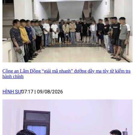
Công an Lâm Đồng “giải mã nhanh” đường dây ma túy từ kiểm tra
hành chính
HÌNH SỰ
07:17
|
09/08/2026