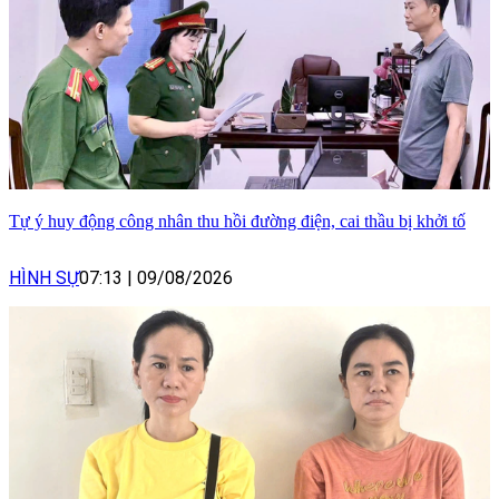
Tự ý huy động công nhân thu hồi đường điện, cai thầu bị khởi tố
HÌNH SỰ
07:13
|
09/08/2026