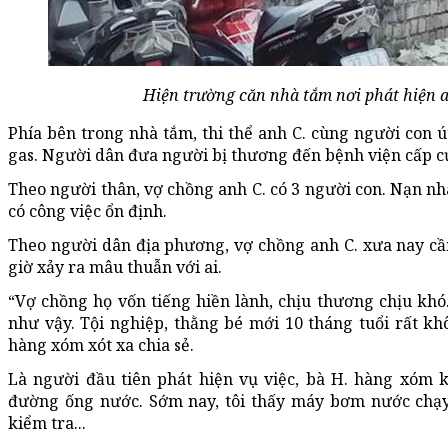
Hiện trường căn nhà tắm nơi phát hiện a
Phía bên trong nhà tắm, thi thể anh C. cùng người con ú
gas. Người dân đưa người bị thương đến bệnh viện cấp c
Theo người thân, vợ chồng anh C. có 3 người con. Nạn nh
có công việc ổn định.
Theo người dân địa phương, vợ chồng anh C. xưa nay cần
giờ xảy ra mâu thuẫn với ai.
“Vợ chồng họ vốn tiếng hiền lành, chịu thương chịu khó.
như vậy. Tội nghiệp, thằng bé mới 10 tháng tuổi rất khô
hàng xóm xót xa chia sẻ.
Là người đầu tiên phát hiện vụ việc, bà H. hàng xóm k
đường ống nước. Sớm nay, tôi thấy máy bơm nước chạy 
kiểm tra...