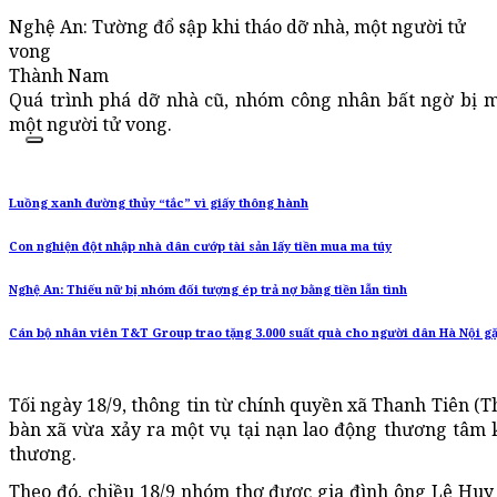
Nghệ An: Tường đổ sập khi tháo dỡ nhà, một người tử
vong
Thành Nam
Quá trình phá dỡ nhà cũ, nhóm công nhân bất ngờ bị m
một người tử vong.
Luồng xanh đường thủy “tắc” vì giấy thông hành
Con nghiện đột nhập nhà dân cướp tài sản lấy tiền mua ma túy
Nghệ An: Thiếu nữ bị nhóm đối tượng ép trả nợ bằng tiền lẫn tình
Cán bộ nhân viên T&T Group trao tặng 3.000 suất quà cho người dân Hà Nội g
Tối ngày 18/9, thông tin từ chính quyền xã Thanh Tiên (T
bàn xã vừa xảy ra một vụ tại nạn lao động thương tâm 
thương.
Theo đó, chiều 18/9 nhóm thợ được gia đình ông Lê Huy