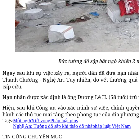
Bức tường đổ sập bất ngờ khiến 2 
Ngay sau khi sự việc xảy ra, người dân đã đưa nạn nhâ
Thanh Chương - Nghệ An. Tuy nhiên, do vết thương quá 
cấp cứu.
Nạn nhân được xác định là ông Dương Lê H. (58 tuổi) trú
Hiện, sau khi Công an vào xác minh sự việc, chính quyền
hành các thủ tục mai táng theo phong tục của đia phương 
Tags:
Một người tử vong
Pháp luật plus
Nghệ An: Tường đổ sập khi tháo dỡ nhà
pháp luật Việt Nam
TIN CÙNG CHUYÊN MỤC