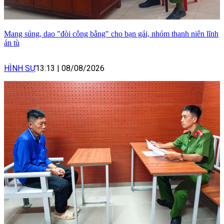
Mang súng, dao "đòi công bằng" cho bạn gái, nhóm thanh niên lĩnh
án tù
HÌNH SỰ
13:13
|
08/08/2026