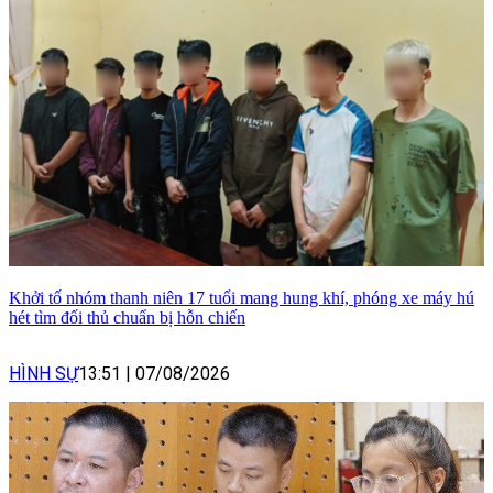
Khởi tố nhóm thanh niên 17 tuổi mang hung khí, phóng xe máy hú
hét tìm đối thủ chuẩn bị hỗn chiến
HÌNH SỰ
13:51
|
07/08/2026