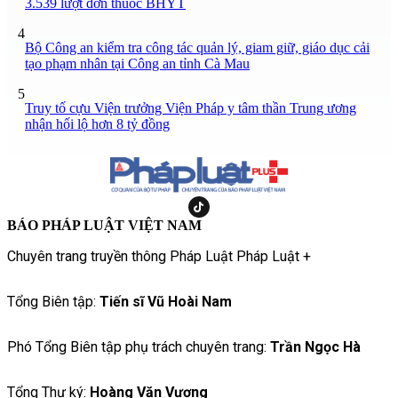
3.539 lượt đơn thuốc BHYT
4
Bộ Công an kiểm tra công tác quản lý, giam giữ, giáo dục cải
tạo phạm nhân tại Công an tỉnh Cà Mau
5
Truy tố cựu Viện trưởng Viện Pháp y tâm thần Trung ương
nhận hối lộ hơn 8 tỷ đồng
BÁO PHÁP LUẬT VIỆT NAM
Chuyên trang truyền thông Pháp Luật Pháp Luật +
Tổng Biên tập:
Tiến sĩ Vũ Hoài Nam
Phó Tổng Biên tập phụ trách chuyên trang:
Trần Ngọc Hà
Tổng Thư ký:
Hoàng Văn Vượng