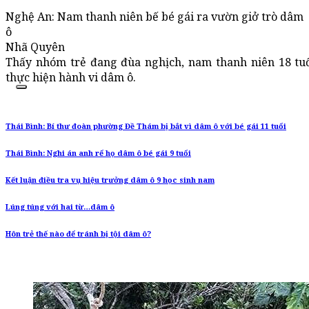
Nghệ An: Nam thanh niên bế bé gái ra vườn giở trò dâm
ô
Nhã Quyên
Thấy nhóm trẻ đang đùa nghịch, nam thanh niên 18 tuổi
thực hiện hành vi dâm ô.
Thái Bình: Bí thư đoàn phường Đề Thám bị bắt vì dâm ô với bé gái 11 tuổi
Thái Bình: Nghi án anh rể họ dâm ô bé gái 9 tuổi
Kết luận điều tra vụ hiệu trưởng dâm ô 9 học sinh nam
Lúng túng với hai từ…dâm ô
Hôn trẻ thế nào để tránh bị tội dâm ô?