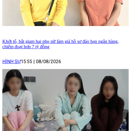
Khởi tố, bắt giam hai phụ nữ làm giả hồ sơ đáo hạn ngân hàng,
chiếm đoạt hơn 7 tỷ đồng
HÌNH SỰ
15:55
|
08/08/2026