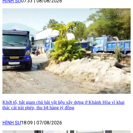
HÌNH SỰ
07:33
|
08/08/2026
Khởi tố, bắt giam chủ bãi vật liệu xây dựng ở Khánh Hòa vì khai
thác cát trái phép, thu lợi hàng tỷ đồng
HÌNH SỰ
18:09
|
07/08/2026