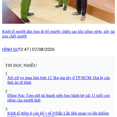
Khởi tố người đàn ông đi bộ ngược chiều sau khi uống rượu, gây tai
nạn chết người
HÌNH SỰ
12:47
|
07/08/2026
TIN ĐỌC NHIỀU
1
Xét xử vụ mua bán hơn 12,3kg ma túy ở TP HCM: Hai bị cáo
lĩnh án tử hình
2
Đồng Nai: Tạm giữ gã thanh niên bạo hành bé gái 11 tuổi con
riêng của người tình
3
Khởi tố thêm 6 cán bộ y tế ở Đắk Lắk liên quan vụ lập khống