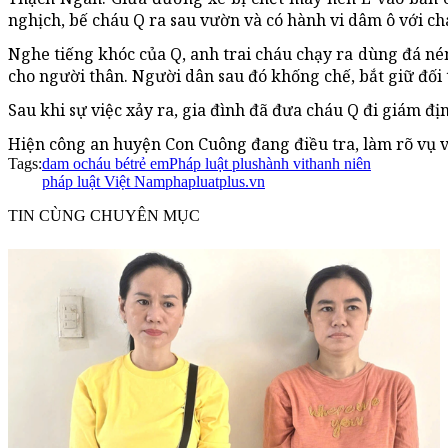
nghịch, bế cháu Q ra sau vườn và có hành vi dâm ô với ch
Nghe tiếng khóc của Q, anh trai cháu chạy ra dùng đá né
cho người thân. Người dân sau đó khống chế, bắt giữ đối
Sau khi sự việc xảy ra, gia đình đã đưa cháu Q đi giám đị
Hiện công an huyện Con Cuông đang điều tra, làm rõ vụ v
Tags:
dam o
cháu bé
trẻ em
Pháp luật plus
hành vi
thanh niên
pháp luật Việt Nam
phapluatplus.vn
TIN CÙNG CHUYÊN MỤC