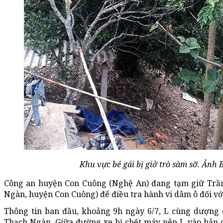
Khu vực bé gái bị giở trò sàm sỡ. Ảnh
Công an huyện Con Cuông (Nghệ An) đang tạm giữ Trần
Ngàn, huyện Con Cuông) để điều tra hành vi dâm ô đối với 
Thông tin ban đầu, khoảng 9h ngày 6/7, L cùng dượng c
Thạch Ngàn. Giữa đường xe bị chết máy nên L vào bản c