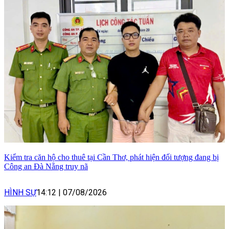
Kiểm tra căn hộ cho thuê tại Cần Thơ, phát hiện đối tượng đang bị
Công an Đà Nẵng truy nã
HÌNH SỰ
14:12
|
07/08/2026