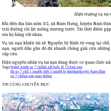
Hiện trường vụ tai 
Khi đến địa bàn xóm 3/2, xã Nam Hưng, huyện Nam Đàn t
trái đường rồi lật xuống mương nước. Tài thời điểm gặp 
em họ hàng với nhau.
Vụ tai nạn khiến tài xế Nguyễn Sỹ Bình tử vong tại chỗ,
nạn, người dân gần đó đã nhanh chóng giải cứu những 
cấp cứu.
Hiện nguyên nhân vụ tai nạn đang được cơ quan chức năng
Tags:
Nghệ An
lật xe 7 chỗ
tài xế
Quốc lộ 15A
tai nạn
lật xe 7 chỗ 1 người chết 5 người bị thương
Huyện Nam Đàn
xe 7 chỗ
tai nạn giao thông
TIN CÙNG CHUYÊN MỤC