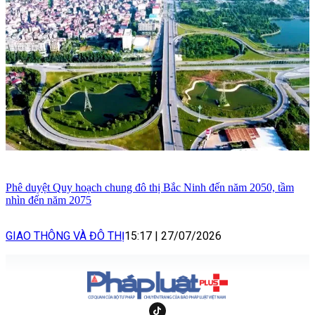
Phê duyệt Quy hoạch chung đô thị Bắc Ninh đến năm 2050, tầm
nhìn đến năm 2075
GIAO THÔNG VÀ ĐÔ THỊ
15:17
|
27/07/2026