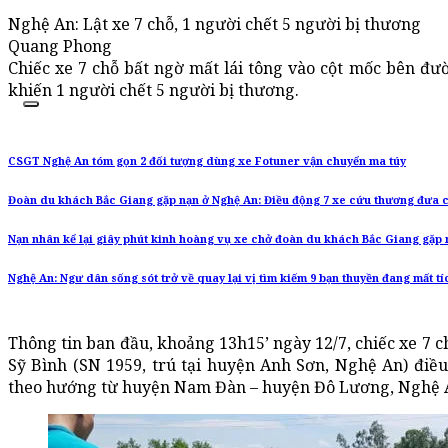
Nghệ An: Lật xe 7 chỗ, 1 người chết 5 người bị thương
Quang Phong
Chiếc xe 7 chỗ bất ngờ mất lái tông vào cột mốc bên đư
khiến 1 người chết 5 người bị thương.
CSGT Nghệ An tóm gọn 2 đối tượng dùng xe Fotuner vận chuyển ma túy
Đoàn du khách Bắc Giang gặp nạn ở Nghệ An: Điều động 7 xe cứu thương đưa 
Nạn nhân kể lại giây phút kinh hoàng vụ xe chở đoàn du khách Bắc Giang gặp 
Nghệ An: Ngư dân sống sót trở về quay lại vị tìm kiếm 9 bạn thuyền đang mất tí
Thông tin ban đầu, khoảng 13h15’ ngày 12/7, chiếc xe 7 
Sỹ Bình (SN 1959, trú tại huyện Anh Sơn, Nghệ An) điều
theo hướng từ huyện Nam Đàn – huyện Đô Lương, Nghệ 