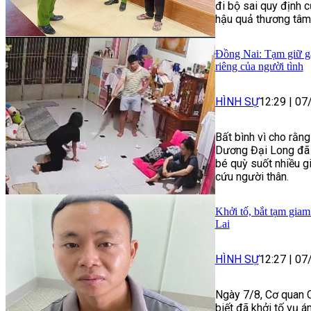
đi bộ sai quy định 
hậu quả thương tâm
Đồng Nai: Tạm giữ gã
riêng của người tình
HÌNH SỰ
12:29
|
07
Bất bình vì cho rằng
Dương Đại Long đã 
bé quỳ suốt nhiều gi
cứu người thân.
Khởi tố, bắt tạm giam
Lai
HÌNH SỰ
12:27
|
07
Ngày 7/8, Cơ quan C
biết đã khởi tố vụ á