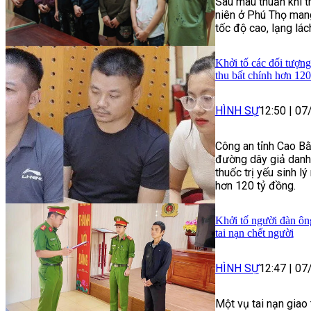
Sau mâu thuẫn khi t
niên ở Phú Thọ mang
tốc độ cao, lạng lác
Khởi tố các đối tượng
thu bất chính hơn 120
HÌNH SỰ
12:50
|
07
Công an tỉnh Cao Bằ
đường dây giả danh 
thuốc trị yếu sinh lý
hơn 120 tỷ đồng.
Khởi tố người đàn ôn
tai nạn chết người
HÌNH SỰ
12:47
|
07
Một vụ tai nạn giao