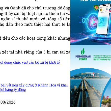
ượng và Oanh đã cho chủ trương để ông
 thủy sản bị thiệt hại do thiên tai và
n ngân sách nhà nước với tổng số tiền
 hộ dân theo mức thiệt hại thực tế là
hi tiêu cho các hoạt động khác nhưng
ét tại nhà riêng của 3 bị can tại xã
 lợi dụng chức vụ
3 cán bộ xã bị khởi tố
 bãi vật liệu xây dựng ở Khánh Hòa vì khai
u lợi hàng tỷ đồng
/08/2026