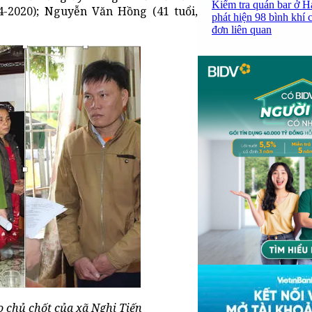
Kiểm tra quán bar ở H
-2020); Nguyễn Văn Hồng (41 tuổi,
phát hiện 98 bình khí 
đơn liên quan
o chủ chốt của xã Nghi Tiến