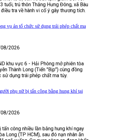
 tuổi, trú thôn Thăng Hưng Đông, xã Bàu
 điều tra về hành vi cố ý gây thương tích.
ong vụ án tổ chức sử dụng trái phép chất ma
/08/2026
D khu vực 6 - Hải Phòng mở phiên tòa
yễn Thành Long (Tiến "Bịp") cùng đồng
 sử dụng trái phép chất ma túy.
gười phụ nữ bị tấn công bằng hung khí tại
/08/2026
 tấn công nhiều lần bằng hung khí ngay
òa Long (TP HCM), sau đó nạn nhân ẫn