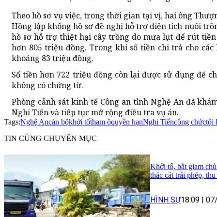
Theo hồ sơ vụ việc, trong thời gian tại vị, hai ông Th
Hồng lập khống hồ sơ đề nghị hỗ trợ diện tích nuôi trồng
hồ sơ hỗ trợ thiệt hại cây trồng do mưa lụt để rút tiề
hơn 805 triệu đồng. Trong khi số tiền chi trả cho các
khoảng 83 triệu đồng.
Số tiền hơn 722 triệu đồng còn lại được sử dụng để c
không có chứng từ.
Phòng cảnh sát kinh tế Công an tỉnh Nghệ An đã khám x
Nghi Tiến và tiếp tục mở rộng điều tra vụ án.
Tags:
Nghệ An
cán bộ
khởi tố
tham ô
quyền hạn
Nghi Tiến
công chức
tội
TIN CÙNG CHUYÊN MỤC
Khởi tố, bắt giam chủ
thác cát trái phép, th
HÌNH SỰ
18:09
|
07