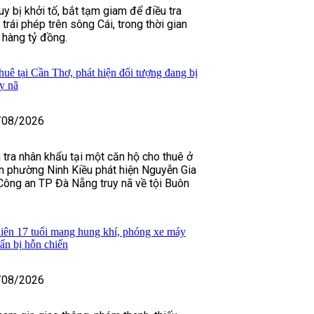
y bị khởi tố, bắt tạm giam để điều tra
 trái phép trên sông Cái, trong thời gian
h hàng tỷ đồng.
huê tại Cần Thơ, phát hiện đối tượng đang bị
y nã
/08/2026
 tra nhân khẩu tại một căn hộ cho thuê ở
n phường Ninh Kiều phát hiện Nguyễn Gia
Công an TP Đà Nẵng truy nã về tội Buôn
iên 17 tuổi mang hung khí, phóng xe máy
uẩn bị hỗn chiến
/08/2026