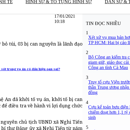
NH TẾ
HÌNH SỰ & TỐ TỤNG HÌNH SỰ
DÂN SỰ & 
17/01/2021
10:18
TIN ĐỌC NHIỀU
1
Xét xử vụ mua bán hơ
TP HCM: Hai bị cáo lĩ
 bỏ túi, 03 bị can nguyên là lãnh đạo
2
Bộ Công an kiểm tra c
giam giữ, giáo dục cải
Công an tỉnh Cà Mau
i sót trong vụ án có dấu hiệu oan sai?
3
Truy tố cựu Viện trưở
thần Trung ương nhận 
đồng
ệ An đã khởi tố vụ án, khởi tố bị can
4
 để điều tra về hành vi lợi dụng chức
Cựu kế toán bưu điện 
chiếm đoạt hơn 1,1 tỷ đ
sinh
, nguyên chủ tịch UBND xã Nghi Tiến
5
n bí thư Đảng ủy xã Nghi Tiến từ năm