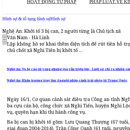
HOẠT ĐỘNG TƯ PHÁP
PHÁP LUẬT VỀ KI
Hình sự & tố tụng hình sự
Hình sự
Nghệ An: Khởi tố 3 bị can, 2 người từng là Chủ tịch xã
Văn Nam - Hà Linh
Lập khống hồ sơ khai thêm diện tích để rút tiền hỗ trợ
chủ chốt xã Nghi Tiến bị khởi tố ...
Nghệ An: Vụ bị cáo tử vong nhưng tòa vẫn triệu tập - Luật sư chỉ ra nhiều sa
Nghệ An: Khẩn trương truy tìm 4 người nhập cảnh trái phép từ Trung Quốc
Ngày 16/1, Cơ quan cảnh sát điều tra Công an tỉnh Ngh
ba cựu cán bộ, công chức xã Nghi Tiến, huyện Nghi Lộc
vụ, quyền hạn khi thi hành công vụ.
Ba bị can bị khởi tố gồm: Lưu Quang Thượng (67 tuổi
giai đoạn 2004-2014), Trần Công Oanh (61 tuổi, nguyê