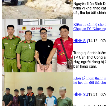
Nguyễn Trần Đình Du
hành vi khai thác cát
dài, thu lợi bất chín
Kiểm tra căn hộ cho t
Công an Đà Nẵng tru
HÌNH SỰ
14:12
|
07
Trong quá trình kiểm
TP Cần Thơ, Công a
Huy, người đang bị 
bán hàng cấm.
Khởi tố nhóm thanh n
hú hét tìm đối thủ ch
HÌNH SỰ
13:51
|
07