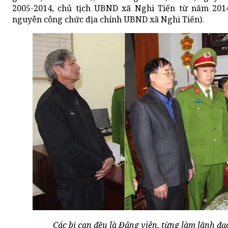
2005-2014, chủ tịch UBND xã Nghi Tiến từ năm 2014
nguyên công chức địa chính UBND xã Nghi Tiến).
Các bị can đều là Đảng viên, từng làm lãnh đạ