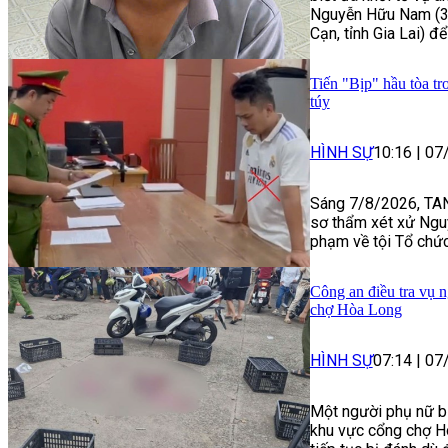
Nguyễn Hữu Nam (33
Cạn, tỉnh Gia Lai) để
Tiến "Bịp" hầu tòa tr
túy
HÌNH SỰ
10:16
|
07
Sáng 7/8/2026, TAN
sơ thẩm xét xử Ngu
phạm về tội Tổ chức
Công an điều tra vụ n
chợ Hòa Long
HÌNH SỰ
07:14
|
07
Một người phụ nữ bị
khu vực cổng chợ H