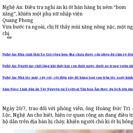
Nghệ An: Điều tra nghi án ki ốt bán hàng bị ném “bom
xăng”, khiến một phụ nữ nhập viện
Quang Phong
Vừa bước ra ngoài, chị H thấy mùi xăng nồng nặc, một ngư
chị.
Nghệ An: Khu sinh thái Eo Gió rộng hơn 4ha chưa được cấp phép đã rầm rộ đón
Nghệ An: Người mẹ chết lặng khi thấy hai con đuối nước dưới ao trong vườn n
Nghệ An: Nhà tốc mái, cây cối, cột điện gãy đổ hàng loạt sau trận lốc xoáy kin
Sâm Ngọc Linh dấu ấn Tây Nguyên tại Festival Văn hóa Ẩm thực du lịch lớn nh
Ngày 20/7, trao đổi với phóng viên, ông Hoàng Đức Trì
Lộc, Nghệ An cho biết, hiện cơ quan công an đang điều tr
hộ dân trên địa bàn bị cháy, khiến người chủ ki ốt bị bỏng