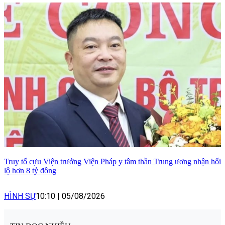
Truy tố cựu Viện trưởng Viện Pháp y tâm thần Trung ương nhận hối
lộ hơn 8 tỷ đồng
HÌNH SỰ
10:10
|
05/08/2026