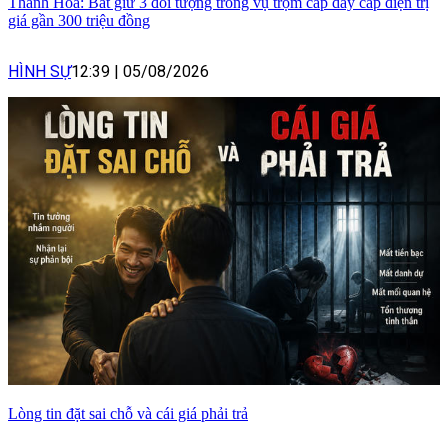
Thanh Hóa: Bắt giữ 3 đối tượng trong vụ trộm cắp dây cáp điện trị
giá gần 300 triệu đồng
HÌNH SỰ
12:39
|
05/08/2026
Lòng tin đặt sai chỗ và cái giá phải trả