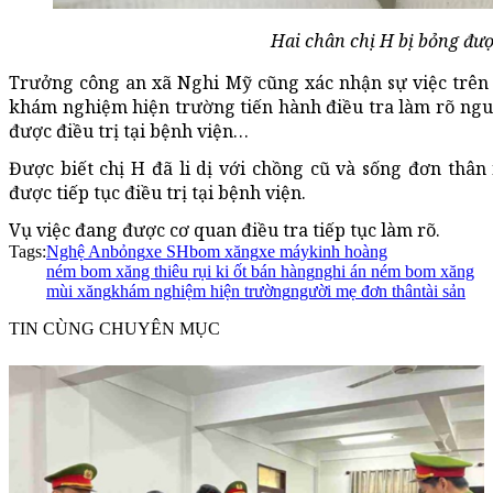
Hai chân chị H bị bỏng đượ
Trưởng công an xã Nghi Mỹ cũng xác nhận sự việc trên 
khám nghiệm hiện trường tiến hành điều tra làm rõ ngu
được điều trị tại bệnh viện…
Được biết chị H đã li dị với chồng cũ và sống đơn thân 
được tiếp tục điều trị tại bệnh viện.
Vụ việc đang được cơ quan điều tra tiếp tục làm rõ.
Tags:
Nghệ An
bỏng
xe SH
bom xăng
xe máy
kinh hoàng
ném bom xăng thiêu rụi ki ốt bán hàng
nghi án ném bom xăng
mùi xăng
khám nghiệm hiện trường
người mẹ đơn thân
tài sản
TIN CÙNG CHUYÊN MỤC