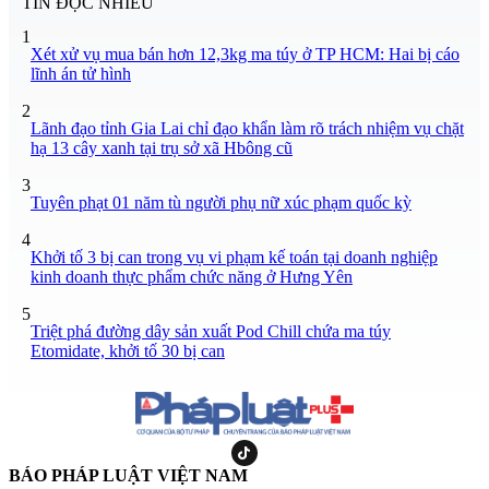
TIN ĐỌC NHIỀU
1
Xét xử vụ mua bán hơn 12,3kg ma túy ở TP HCM: Hai bị cáo
lĩnh án tử hình
2
Lãnh đạo tỉnh Gia Lai chỉ đạo khẩn làm rõ trách nhiệm vụ chặt
hạ 13 cây xanh tại trụ sở xã Hbông cũ
3
Tuyên phạt 01 năm tù người phụ nữ xúc phạm quốc kỳ
4
Khởi tố 3 bị can trong vụ vi phạm kế toán tại doanh nghiệp
kinh doanh thực phẩm chức năng ở Hưng Yên
5
Triệt phá đường dây sản xuất Pod Chill chứa ma túy
Etomidate, khởi tố 30 bị can
BÁO PHÁP LUẬT VIỆT NAM