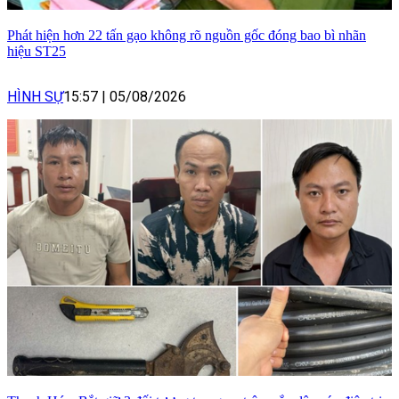
Phát hiện hơn 22 tấn gạo không rõ nguồn gốc đóng bao bì nhãn
hiệu ST25
HÌNH SỰ
15:57
|
05/08/2026