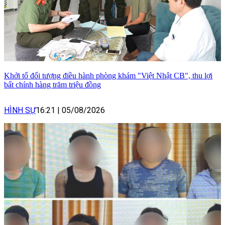
Khởi tố đối tượng điều hành phòng khám "Việt Nhật CB", thu lợi
bất chính hàng trăm triệu đồng
HÌNH SỰ
16:21
|
05/08/2026