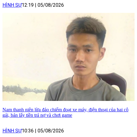
HÌNH SỰ
12:19
|
05/08/2026
Nam thanh niên lừa đảo chiếm đoạt xe máy, điện thoại của hai cô
gái, bán lấy tiền trả nợ và chơi game
HÌNH SỰ
10:36
|
05/08/2026