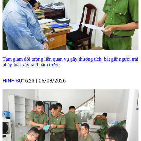
Tạm giam đối tượng liên quan vụ gây thương tích, bắt giữ người trái
pháp luật xảy ra 9 năm trước
HÌNH SỰ
16:23
|
05/08/2026