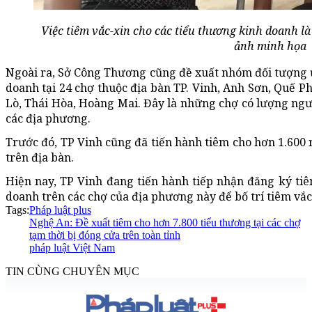
Việc tiêm vắc-xin cho các tiểu thương kinh doanh là 
ảnh minh họa
Ngoài ra, Sở Công Thương cũng đề xuất nhóm đối tượng ưu
doanh tại 24 chợ thuộc địa bàn TP. Vinh, Anh Sơn, Quế P
Lò, Thái Hòa, Hoàng Mai. Đây là những chợ có lượng ngườ
các địa phương.
Trước đó, TP Vinh cũng đã tiến hành tiêm cho hơn 1.600 n
trên địa bàn.
Hiện nay, TP Vinh đang tiến hành tiếp nhận đăng ký tiêm
doanh trên các chợ của địa phương này để bố trí tiêm vắc
Tags:
Pháp luật plus
Nghệ An: Đề xuất tiêm cho hơn 7.800 tiểu thương tại các chợ
tạm thời bị đóng cửa trên toàn tỉnh
pháp luật Việt Nam
TIN CÙNG CHUYÊN MỤC