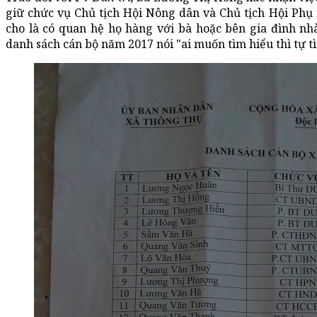
giữ chức vụ Chủ tịch Hội Nông dân và Chủ tịch Hội Phụ
cho là có quan hệ họ hàng với bà hoặc bên gia đình n
danh sách cán bộ năm 2017 nói "ai muốn tìm hiểu thì tự tì