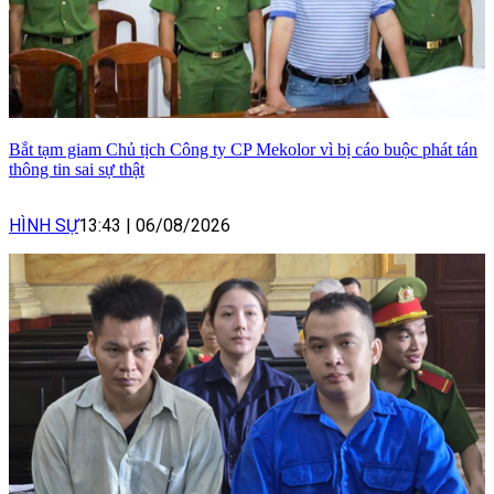
Bắt tạm giam Chủ tịch Công ty CP Mekolor vì bị cáo buộc phát tán
thông tin sai sự thật
HÌNH SỰ
13:43
|
06/08/2026