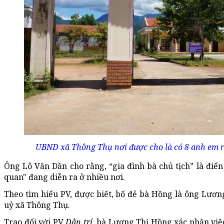
UBND xã Thông Thụ nơi được cho là có 8 anh em ru
Ông Lô Văn Dần cho rằng, “gia đình bà chủ tịch” là điển
quan" đang diễn ra ở nhiều nơi.
Theo tìm hiểu PV, được biết, bố đẻ bà Hồng là ông Lươ
uỷ xã Thông Thụ.
Trao đổi với PV
Dân trí,
bà Lương Thị Hồng xác nhận việc