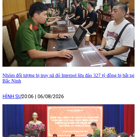
Nhóm đối tượng bị truy nã đỏ Interpol lừa đảo 327 tỷ đồng bị bắt tại
Bắc Ninh
HÌNH SỰ
20:06
|
06/08/2026