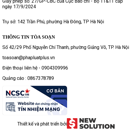
Giấy phép số: 27/GP-CBC của Cục Báo chí - Bộ TT&TT cấp
ngày 17/9/2024
Trụ sở: 142 Trần Phú, phường Hà Đông, TP Hà Nội
THÔNG TIN TÒA SOẠN
Số 42/29 Phố Nguyễn Chí Thanh, phường Giảng Võ, TP. Hà Nội
toasoan@phapluatplus.vn
Điện thoại liên hệ - 0904309996
Quảng cáo : 0867378789
Thiết kế và phát triển bởi