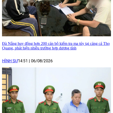
Đà Nẵng huy động hơn 200 cán bộ kiểm tra ma túy tại cảng cá Thọ
Quang, phát hiện nhiều trường hợp dương tính
HÌNH SỰ
14:51
|
06/08/2026