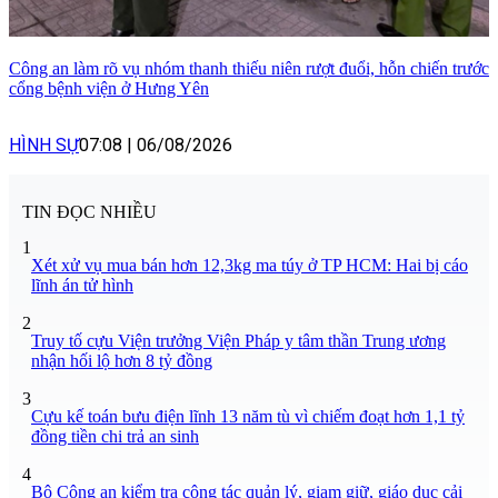
Công an làm rõ vụ nhóm thanh thiếu niên rượt đuổi, hỗn chiến trước
cổng bệnh viện ở Hưng Yên
HÌNH SỰ
07:08
|
06/08/2026
TIN ĐỌC NHIỀU
1
Xét xử vụ mua bán hơn 12,3kg ma túy ở TP HCM: Hai bị cáo
lĩnh án tử hình
2
Truy tố cựu Viện trưởng Viện Pháp y tâm thần Trung ương
nhận hối lộ hơn 8 tỷ đồng
3
Cựu kế toán bưu điện lĩnh 13 năm tù vì chiếm đoạt hơn 1,1 tỷ
đồng tiền chi trả an sinh
4
Bộ Công an kiểm tra công tác quản lý, giam giữ, giáo dục cải