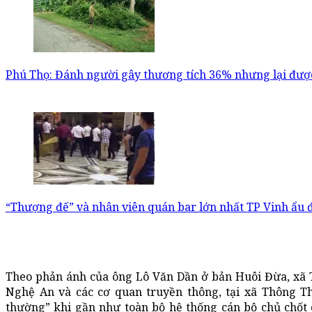
Phú Thọ: Đánh người gây thương tích 36% nhưng lại đượ
“Thượng đế” và nhân viên quán bar lớn nhất TP Vinh ẩu 
Theo phản ánh của ông Lô Văn Dần ở bản Huôi Đừa, xã 
Nghệ An và các cơ quan truyền thông, tại xã Thông T
thường” khi gần như toàn bộ hệ thống cán bộ chủ chốt 