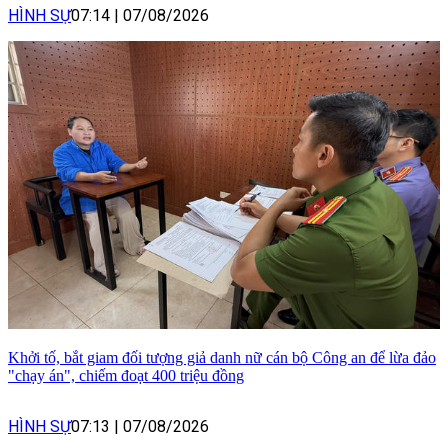
HÌNH SỰ
07:14
|
07/08/2026
Khởi tố, bắt giam đối tượng giả danh nữ cán bộ Công an để lừa đảo
"chạy án", chiếm đoạt 400 triệu đồng
HÌNH SỰ
07:13
|
07/08/2026