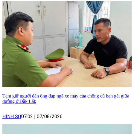
Tạm giữ người đàn ông đạp ngã xe máy của chồng cũ bạn gái giữa
đường ở Đắk Lắk
HÌNH SỰ
07:02
|
07/08/2026