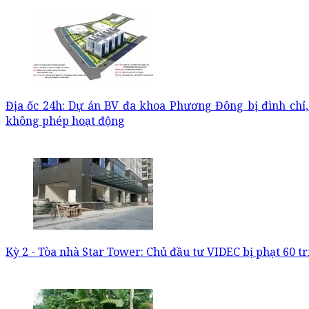
Địa ốc 24h: Dự án BV đa khoa Phương Đông bị đình chỉ
không phép hoạt động
Kỳ 2 - Tòa nhà Star Tower: Chủ đầu tư VIDEC bị phạt 60 