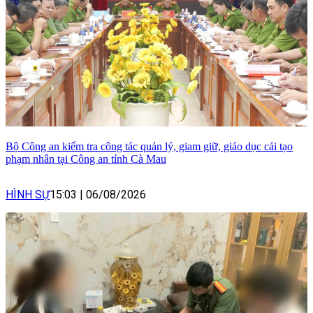
Bộ Công an kiểm tra công tác quản lý, giam giữ, giáo dục cải tạo
phạm nhân tại Công an tỉnh Cà Mau
HÌNH SỰ
15:03
|
06/08/2026