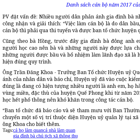
Danh sách cán bộ năm 2017 củ
PV đặt vấn đề: Nhiều người dân phản ánh gia đình bà 
công nhận và giải thích: “Việc làm cán bộ là do dân b
cán bộ thì phải qua thi tuyển và được ban tổ chức huyện 
Cũng theo bà Hồng, trước đây gia đình bà đông anh em
người học cao nên bà và những người này được lựa chọ
những người được bầu và bổ nhiệm làm lãnh đạo xã là h
hiện đúng quy trình.
Ông Trần Đăng Khoa - Trưởng Ban Tổ chức Huyện uỷ Quế
ánh của nhân dân và báo chí, Huyện uỷ đã vào cuộc kiểm 
đúng là đang có hiện tượng nhiều người là anh em, họ hà
vùng miền, đặc thù của huyện Quế Phong khi từ năm 2010
học hết phổ thông nên khó khăn trong công tác cán bộ.
“Ban tổ chức đã báo cáo và sẽ tham mưu với Ban Thườn
chuyển một số vị trí thuộc diện Huyện uỷ quản lý tại xã
ông Khoa cho biết thêm.
Tags:
cả họ làm quan
cả nhà làm quan
gia đình bà chủ tịch xã thông thụ