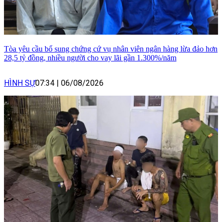
Tòa yêu cầu bổ sung chứng cứ vụ nhân viên ngân hàng lừa đảo hơn
28,5 tỷ đồng, nhiều người cho vay lãi gần 1.300%/năm
HÌNH SỰ
07:34
|
06/08/2026