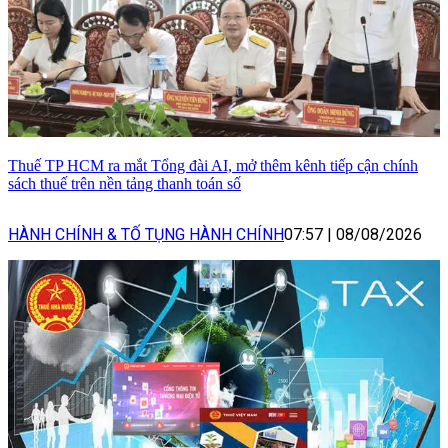
Thuế TP HCM ra mắt Tổng đài AI, mở thêm kênh tiếp cận chính
sách thuế trên nền tảng thanh toán số
HÀNH CHÍNH & TỐ TỤNG HÀNH CHÍNH
07:57
|
08/08/2026