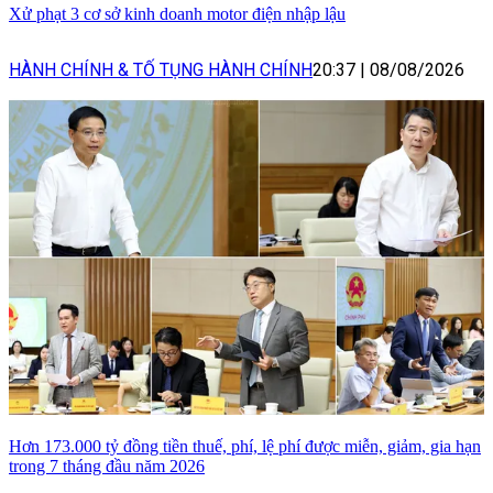
Xử phạt 3 cơ sở kinh doanh motor điện nhập lậu
HÀNH CHÍNH & TỐ TỤNG HÀNH CHÍNH
20:37
|
08/08/2026
Hơn 173.000 tỷ đồng tiền thuế, phí, lệ phí được miễn, giảm, gia hạn
trong 7 tháng đầu năm 2026