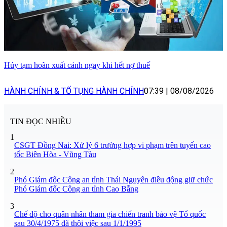
Hủy tạm hoãn xuất cảnh ngay khi hết nợ thuế
HÀNH CHÍNH & TỐ TỤNG HÀNH CHÍNH
07:39
|
08/08/2026
TIN ĐỌC NHIỀU
1
CSGT Đồng Nai: Xử lý 6 trường hợp vi phạm trên tuyến cao
tốc Biên Hòa - Vũng Tàu
2
Phó Giám đốc Công an tỉnh Thái Nguyên điều động giữ chức
Phó Giám đốc Công an tỉnh Cao Bằng
3
Chế độ cho quân nhân tham gia chiến tranh bảo vệ Tổ quốc
sau 30/4/1975 đã thôi việc sau 1/1/1995