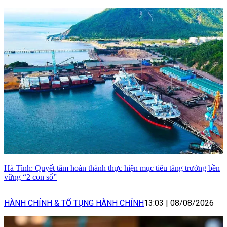
Hà Tĩnh: Quyết tâm hoàn thành thực hiện mục tiêu tăng trưởng bền
vững “2 con số”
HÀNH CHÍNH & TỐ TỤNG HÀNH CHÍNH
13:03
|
08/08/2026