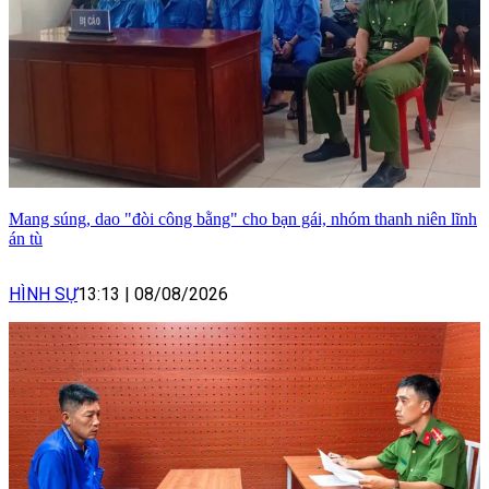
Mang súng, dao "đòi công bằng" cho bạn gái, nhóm thanh niên lĩnh
án tù
HÌNH SỰ
13:13
|
08/08/2026