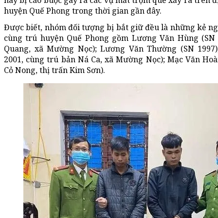
này bị cáo buộc gây ra các vụ mất trộm quế xảy ra trên 
huyện Quế Phong trong thời gian gần đây.
Được biết, nhóm đối tượng bị bắt giữ đều là những kẻ ng
cùng trú huyện Quế Phong gồm Lương Văn Hùng (SN 
Quang, xã Mường Nọc); Lương Văn Thường (SN 1997)
2001, cùng trú bản Ná Ca, xã Mường Nọc); Mạc Văn Hoàn
Cỏ Nong, thị trấn Kim Sơn).