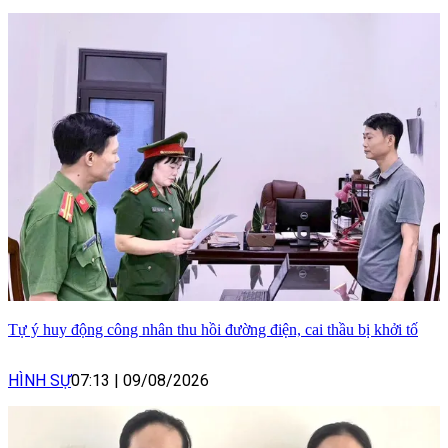
Tự ý huy động công nhân thu hồi đường điện, cai thầu bị khởi tố
HÌNH SỰ
07:13
|
09/08/2026