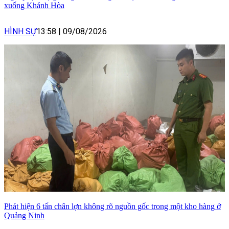
xuống Khánh Hòa
HÌNH SỰ
13:58
|
09/08/2026
Phát hiện 6 tấn chân lợn không rõ nguồn gốc trong một kho hàng ở
Quảng Ninh