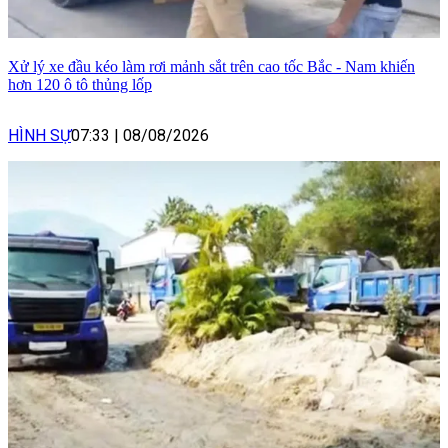
Xử lý xe đầu kéo làm rơi mảnh sắt trên cao tốc Bắc - Nam khiến
hơn 120 ô tô thủng lốp
HÌNH SỰ
07:33
|
08/08/2026