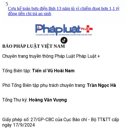
5
Cựu kế toán bưu điện lĩnh 13 năm tù vì chiếm đoạt hơn 1,1 tỷ
đồng tiền chi trả an sinh
BÁO PHÁP LUẬT VIỆT NAM
Chuyên trang truyền thông Pháp Luật Pháp Luật +
Tổng Biên tập:
Tiến sĩ Vũ Hoài Nam
Phó Tổng Biên tập phụ trách chuyên trang:
Trần Ngọc Hà
Tổng Thư ký:
Hoàng Văn Vượng
Giấy phép số: 27/GP-CBC của Cục Báo chí - Bộ TT&TT cấp
ngày 17/9/2024