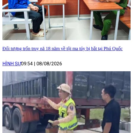
Đối tượng trốn truy nã 18 năm về tội ma túy bị bắt tại Phú Quốc
HÌNH SỰ
09:54
|
08/08/2026