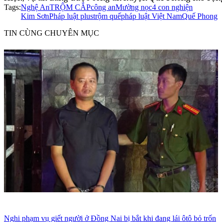
Tags:
Nghệ An
TRỘM CẮP
công an
Mường nọc
4 con nghiện
Kim Sơn
Pháp luật plus
trộm quế
pháp luật Việt Nam
Quế Phong
TIN CÙNG CHUYÊN MỤC
Nghi phạm vụ giết người ở Đồng Nai bị bắt khi đang lái ôtô bỏ trốn