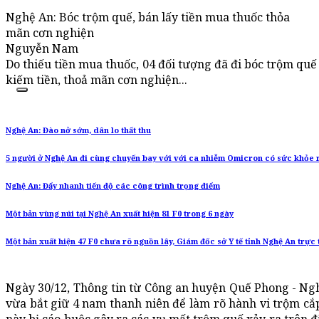
Nghệ An: Bóc trộm quế, bán lấy tiền mua thuốc thỏa
mãn cơn nghiện
Nguyễn Nam
Do thiếu tiền mua thuốc, 04 đối tượng đã đi bóc trộm qu
kiếm tiền, thoả mãn cơn nghiện...
Nghệ An: Đào nở sớm, dân lo thất thu
5 người ở Nghệ An đi cùng chuyến bay với với ca nhiễm Omicron có sức khỏe 
Nghệ An: Đẩy nhanh tiến độ các công trình trọng điểm
Một bản vùng núi tại Nghệ An xuất hiện 81 F0 trong 6 ngày
Một bản xuất hiện 47 F0 chưa rõ nguồn lây, Giám đốc sở Y tế tỉnh Nghệ An trực
Ngày 30/12, Thông tin từ Công an huyện Quế Phong - Nghệ
vừa bắt giữ 4 nam thanh niên để làm rõ hành vi trộm cắp