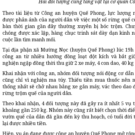
Hai đối tượng cùng tang vật tại cơ quan C
Theo tài liệu từ Công an huyện Quế Phong, lực lượng 
được phản ánh của người dân về việc một số rừng quế c
bàn thời gian gần đây thường xuyên bị bóc trộm. Ch
chóng được xác lập, hàng chục trinh sát dày dạn kinh 
cuộc lần tìm manh mối.
Tại địa phận xã Mường Nọc (huyện Quế Phong) lúc 19h 
công an từ nhiều hướng đồng loạt đột kích và bắt g
nghiện ngập đồng thời thu giữ 2 xe máy, 4 con dao, 40 kg
Khai nhận với công an, nhóm đối tượng nói động cơ dẫn
cũng chỉ vì nghiện ma túy. Thiếu tiền mua thuốc nên 
thống nhất sẽ chở nhau bằng xe gắn máy, vác theo dao 
rừng trộm quế của người dân.
Theo khai nhận, 4 đối tượng này đã gây ra ít nhất 5 vụ 
khoảng gần 250 kg. Nhóm này cũng rất biết chọn thời điểm
vườn quế của dân đã gần đến kỳ thu hoạch, có tuổi đời
lại được nhiều tiền.
Hiện, vụ án đang được công an huyện Quế Phong mở rộng