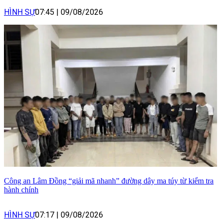
HÌNH SỰ
07:45
|
09/08/2026
Công an Lâm Đồng “giải mã nhanh” đường dây ma túy từ kiểm tra
hành chính
HÌNH SỰ
07:17
|
09/08/2026