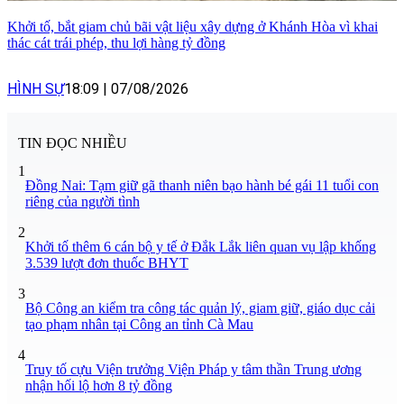
Khởi tố, bắt giam chủ bãi vật liệu xây dựng ở Khánh Hòa vì khai
thác cát trái phép, thu lợi hàng tỷ đồng
HÌNH SỰ
18:09
|
07/08/2026
TIN ĐỌC NHIỀU
1
Đồng Nai: Tạm giữ gã thanh niên bạo hành bé gái 11 tuổi con
riêng của người tình
2
Khởi tố thêm 6 cán bộ y tế ở Đắk Lắk liên quan vụ lập khống
3.539 lượt đơn thuốc BHYT
3
Bộ Công an kiểm tra công tác quản lý, giam giữ, giáo dục cải
tạo phạm nhân tại Công an tỉnh Cà Mau
4
Truy tố cựu Viện trưởng Viện Pháp y tâm thần Trung ương
nhận hối lộ hơn 8 tỷ đồng