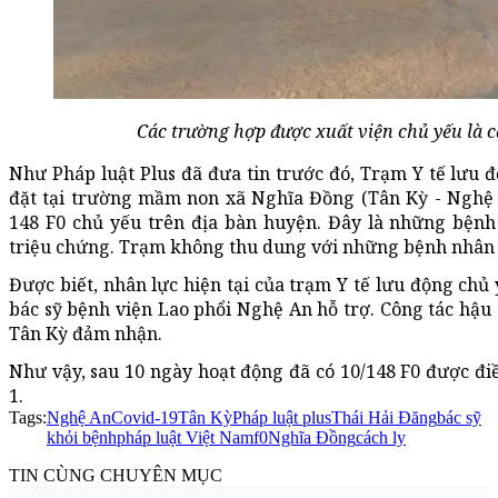
Các trường hợp được xuất viện chủ yếu là c
Như Pháp luật Plus đã đưa tin trước đó, Trạm Y tế lưu 
đặt tại trường mầm non xã Nghĩa Đồng (Tân Kỳ - Nghệ A
148 F0 chủ yếu trên địa bàn huyện. Đây là những bệnh
triệu chứng. Trạm không thu dung với những bệnh nhân có
Được biết, nhân lực hiện tại của trạm Y tế lưu động chủ
bác sỹ bệnh viện Lao phổi Nghệ An hỗ trợ. Công tác hậu 
Tân Kỳ đảm nhận.
Như vậy, sau 10 ngày hoạt động đã có 10/148 F0 được điề
1.
Tags:
Nghệ An
Covid-19
Tân Kỳ
Pháp luật plus
Thái Hải Đăng
bác sỹ
khỏi bệnh
pháp luật Việt Nam
f0
Nghĩa Đồng
cách ly
TIN CÙNG CHUYÊN MỤC