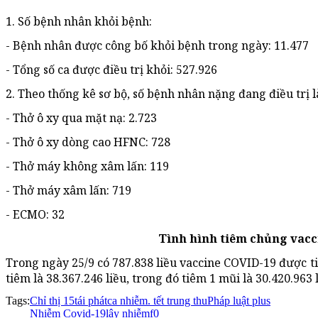
1. Số bệnh nhân khỏi bệnh:
- Bệnh nhân được công bố khỏi bệnh trong ngày: 11.477
- Tổng số ca được điều trị khỏi: 527.926
2. Theo thống kê sơ bộ, số bệnh nhân nặng đang điều trị là
- Thở ô xy qua mặt nạ: 2.723
- Thở ô xy dòng cao HFNC: 728
- Thở máy không xâm lấn: 119
- Thở máy xâm lấn: 719
- ECMO: 32
Tình hình tiêm chủng vacc
Trong ngày 25/9 có 787.838 liều vaccine COVID-19 được ti
tiêm là 38.367.246 liều, trong đó tiêm 1 mũi là 30.420.963 l
Tags:
Chỉ thị 15
tái phát
ca nhiễm. tết trung thu
Pháp luật plus
Nhiễm Covid-19
lây nhiễm
f0