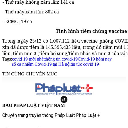
- Thở máy không xâm lấn: 141 ca
- Thở máy xâm lấn: 862 ca
- ECMO: 19 ca
Tình hình tiêm chủng vaccine
Trong ngày 25/12 có 1.067.112 liều vaccine phòng COVID
xin đã được tiêm là 145.595.435 liều, trong đó tiêm mũi 1 l
liều, tiêm mũi 3 (tiêm bổ sung/tiêm nhắc và mũi 3 của vắc 
Tags:
covid 19 mới nhất
thông tin covid-19
Covid-19 hôm nay
số ca nhiễm Covid-19 tại Hà nội
tin tức covid 19
TIN CÙNG CHUYÊN MỤC
BÁO PHÁP LUẬT VIỆT NAM
Chuyên trang truyền thông Pháp Luật Pháp Luật +