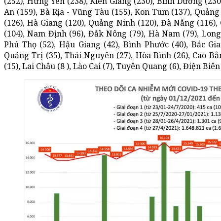
(252), Hưng Yên (238), Kiên Giang (230), Bình Dương (230
An (159), Bà Rịa - Vũng Tàu (155), Kon Tum (137), Quảng
(126), Hà Giang (120), Quảng Ninh (120), Đà Nẵng (116), 
(104), Nam Định (96), Đắk Nông (79), Hà Nam (79), Long 
Phú Thọ (52), Hậu Giang (42), Bình Phước (40), Bắc Gia
Quảng Trị (35), Thái Nguyên (27), Hòa Bình (26), Cao Bằn
(15), Lai Châu (8 ), Lào Cai (7), Tuyên Quang (6), Điện Biên 