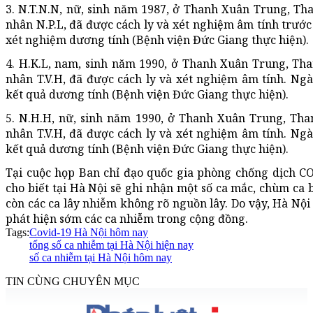
3. N.T.N.N, nữ, sinh năm 1987, ở Thanh Xuân Trung, Th
nhân N.P.L, đã được cách ly và xét nghiệm âm tính trước
xét nghiệm dương tính (Bệnh viện Đức Giang thực hiện).
4. H.K.L, nam, sinh năm 1990, ở Thanh Xuân Trung, Th
nhân T.V.H, đã được cách ly và xét nghiệm âm tính. Ng
kết quả dương tính (Bệnh viện Đức Giang thực hiện).
5. N.H.H, nữ, sinh năm 1990, ở Thanh Xuân Trung, Th
nhân T.V.H, đã được cách ly và xét nghiệm âm tính. Ng
kết quả dương tính (Bệnh viện Đức Giang thực hiện).
Tại cuộc họp Ban chỉ đạo quốc gia phòng chống dịch CO
cho biết tại Hà Nội sẽ ghi nhận một số ca mắc, chùm ca 
còn các ca lây nhiễm không rõ nguồn lây. Do vậy, Hà Nội
phát hiện sớm các ca nhiễm trong cộng đồng.
Tags:
Covid-19 Hà Nội hôm nay
tổng số ca nhiễm tại Hà Nội hiện nay
số ca nhiễm tại Hà Nội hôm nay
TIN CÙNG CHUYÊN MỤC