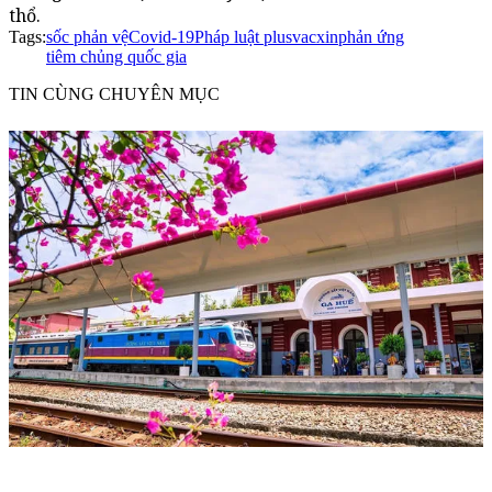
thổ.
Tags:
sốc phản vệ
Covid-19
Pháp luật plus
vacxin
phản ứng
tiêm chủng quốc gia
TIN CÙNG CHUYÊN MỤC