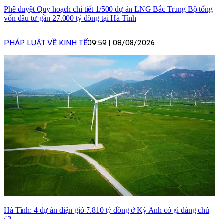
Phê duyệt Quy hoạch chi tiết 1/500 dự án LNG Bắc Trung Bộ tổng
vốn đầu tư gần 27.000 tỷ đồng tại Hà Tĩnh
PHÁP LUẬT VỀ KINH TẾ
09:59
|
08/08/2026
Hà Tĩnh: 4 dự án điện gió 7.810 tỷ đồng ở Kỳ Anh có gì đáng chú
ý?