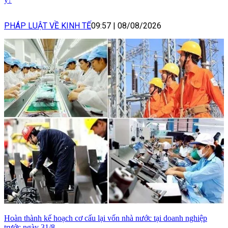
PHÁP LUẬT VỀ KINH TẾ
09:57
|
08/08/2026
Hoàn thành kế hoạch cơ cấu lại vốn nhà nước tại doanh nghiệp
trước ngày 31/8