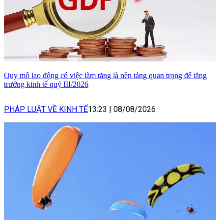
Quy mô lao động có việc làm tăng là nền tảng quan trọng để tăng
trưởng kinh tế quý III/2026
PHÁP LUẬT VỀ KINH TẾ
13:23
|
08/08/2026