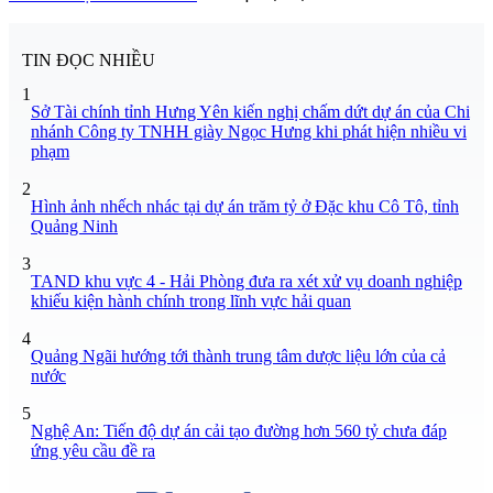
TIN ĐỌC NHIỀU
1
Sở Tài chính tỉnh Hưng Yên kiến nghị chấm dứt dự án của Chi
nhánh Công ty TNHH giày Ngọc Hưng khi phát hiện nhiều vi
phạm
2
Hình ảnh nhếch nhác tại dự án trăm tỷ ở Đặc khu Cô Tô, tỉnh
Quảng Ninh
3
TAND khu vực 4 - Hải Phòng đưa ra xét xử vụ doanh nghiệp
khiếu kiện hành chính trong lĩnh vực hải quan
4
Quảng Ngãi hướng tới thành trung tâm dược liệu lớn của cả
nước
5
Nghệ An: Tiến độ dự án cải tạo đường hơn 560 tỷ chưa đáp
ứng yêu cầu đề ra