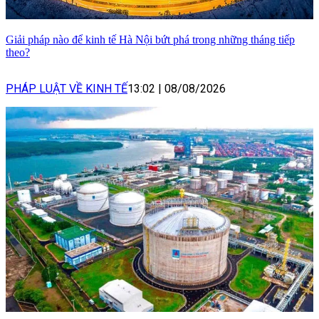
Giải pháp nào để kinh tế Hà Nội bứt phá trong những tháng tiếp
theo?
PHÁP LUẬT VỀ KINH TẾ
13:02
|
08/08/2026