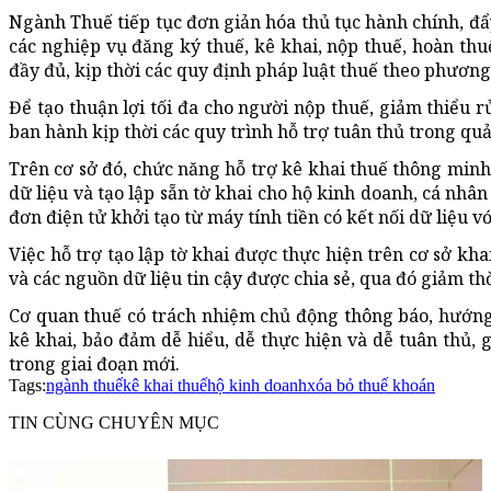
Ngành Thuế tiếp tục đơn giản hóa thủ tục hành chính, đ
các nghiệp vụ đăng ký thuế, kê khai, nộp thuế, hoàn th
đầy đủ, kịp thời các quy định pháp luật thuế theo phương
Để tạo thuận lợi tối đa cho người nộp thuế, giảm thiểu 
ban hành kịp thời các quy trình hỗ trợ tuân thủ trong quả
Trên cơ sở đó, chức năng hỗ trợ kê khai thuế thông minh
dữ liệu và tạo lập sẵn tờ khai cho hộ kinh doanh, cá nh
đơn điện tử khởi tạo từ máy tính tiền có kết nối dữ liệu v
Việc hỗ trợ tạo lập tờ khai được thực hiện trên cơ sở kha
và các nguồn dữ liệu tin cậy được chia sẻ, qua đó giảm thờ
Cơ quan thuế có trách nhiệm chủ động thông báo, hướng 
kê khai, bảo đảm dễ hiểu, dễ thực hiện và dễ tuân thủ, 
trong giai đoạn mới.
Tags:
ngành thuế
kê khai thuế
hộ kinh doanh
xóa bỏ thuế khoán
TIN CÙNG CHUYÊN MỤC