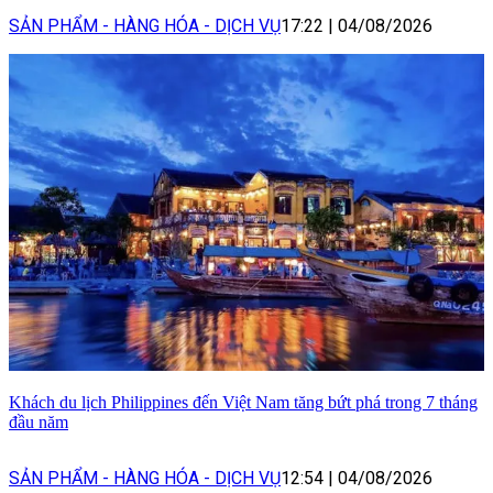
SẢN PHẨM - HÀNG HÓA - DỊCH VỤ
17:22
|
04/08/2026
Khách du lịch Philippines đến Việt Nam tăng bứt phá trong 7 tháng
đầu năm
SẢN PHẨM - HÀNG HÓA - DỊCH VỤ
12:54
|
04/08/2026