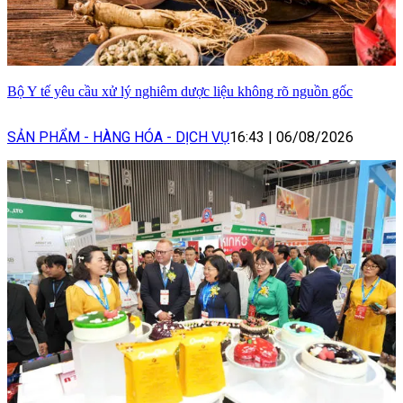
Bộ Y tế yêu cầu xử lý nghiêm dược liệu không rõ nguồn gốc
SẢN PHẨM - HÀNG HÓA - DỊCH VỤ
16:43
|
06/08/2026