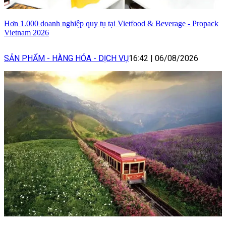
Hơn 1.000 doanh nghiệp quy tụ tại Vietfood & Beverage - Propack
Vietnam 2026
SẢN PHẨM - HÀNG HÓA - DỊCH VỤ
16:42
|
06/08/2026