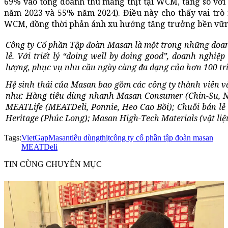
69% vào tổng doanh thu mảng thịt tại WCM, tăng so với
năm 2023 và 55% năm 2024). Điều này cho thấy vai trò
WCM, đồng thời phản ánh xu hướng tăng trưởng bền vững
Công ty Cổ phần Tập đoàn Masan là một trong những doanh
lẻ. Với triết lý “doing well by doing good”, doanh nghiệ
lượng, phục vụ nhu cầu ngày càng đa dạng của hơn 100 tri
Hệ sinh thái của Masan bao gồm các công ty thành viên v
như: Hàng tiêu dùng nhanh Masan Consumer (Chin-Su, N
MEATLife (MEATDeli, Ponnie, Heo Cao Bồi); Chuỗi bán l
Heritage (Phúc Long); Masan High-Tech Materials (vật liệ
Tags:
VietGap
Masan
tiêu dùng
thịt
công ty cổ phần tập đoàn masan
MEATDeli
TIN CÙNG CHUYÊN MỤC