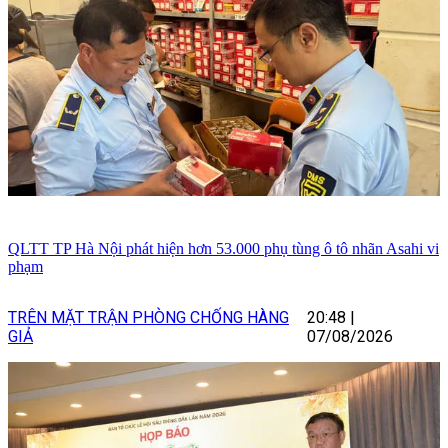
QLTT TP Hà Nội phát hiện hơn 53.000 phụ tùng ô tô nhãn Asahi vi
phạm
TRÊN MẶT TRẬN PHÒNG CHỐNG HÀNG
20:48
|
GIẢ
07/08/2026