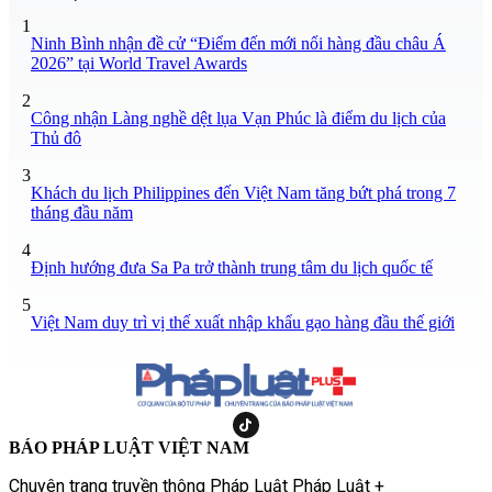
1
Ninh Bình nhận đề cử “Điểm đến mới nổi hàng đầu châu Á
2026” tại World Travel Awards
2
Công nhận Làng nghề dệt lụa Vạn Phúc là điểm du lịch của
Thủ đô
3
Khách du lịch Philippines đến Việt Nam tăng bứt phá trong 7
tháng đầu năm
4
Định hướng đưa Sa Pa trở thành trung tâm du lịch quốc tế
5
Việt Nam duy trì vị thế xuất nhập khẩu gạo hàng đầu thế giới
BÁO PHÁP LUẬT VIỆT NAM
Chuyên trang truyền thông Pháp Luật Pháp Luật +