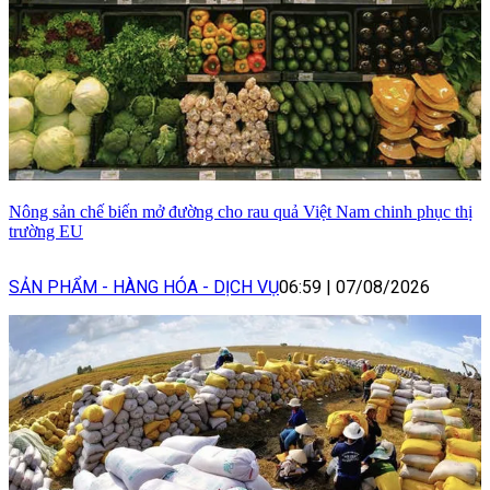
Nông sản chế biến mở đường cho rau quả Việt Nam chinh phục thị
trường EU
SẢN PHẨM - HÀNG HÓA - DỊCH VỤ
06:59
|
07/08/2026