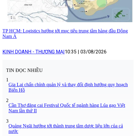
TP HCM: Logistics hướng tới mục tiêu trung tâm hàng đầu Đông
Nam Á
KINH DOANH - THƯƠNG MẠI
10:35
|
03/08/2026
TIN ĐỌC NHIỀU
1
Gia Lai chấn chỉnh quản lý và thay đổi định hướng quy hoạch
Biển Hồ
2
Cần Thơ đăng cai Festival Quốc tế ngành hàng Lúa gạo Việt
Nam lần thứ II
3
Quảng Ngãi hướng tới thành trung tâm dược liệu lớn của cả
nước