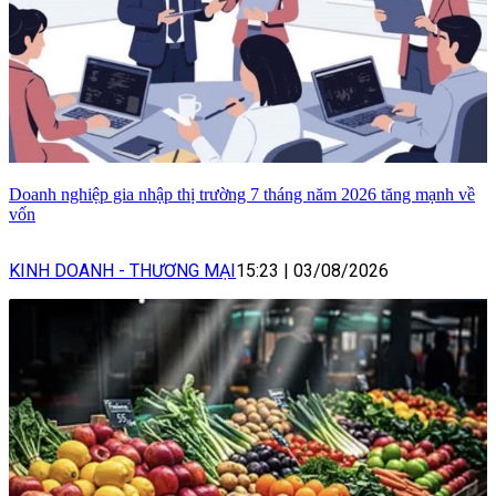
Doanh nghiệp gia nhập thị trường 7 tháng năm 2026 tăng mạnh về
vốn
KINH DOANH - THƯƠNG MẠI
15:23
|
03/08/2026