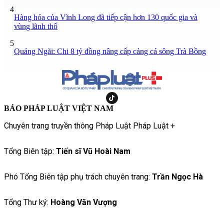
4
Hàng hóa của Vĩnh Long đã tiếp cận hơn 130 quốc gia và
vùng lãnh thổ
5
Quảng Ngãi: Chi 8 tỷ đồng nâng cấp cảng cá sông Trà Bồng
BÁO PHÁP LUẬT VIỆT NAM
Chuyên trang truyền thông Pháp Luật Pháp Luật +
Tổng Biên tập:
Tiến sĩ Vũ Hoài Nam
Phó Tổng Biên tập phụ trách chuyên trang:
Trần Ngọc Hà
Tổng Thư ký:
Hoàng Văn Vượng