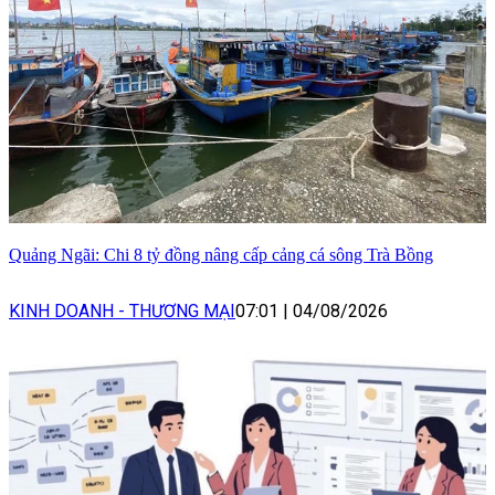
Quảng Ngãi: Chi 8 tỷ đồng nâng cấp cảng cá sông Trà Bồng
KINH DOANH - THƯƠNG MẠI
07:01
|
04/08/2026