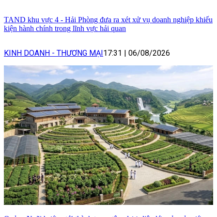
TAND khu vực 4 - Hải Phòng đưa ra xét xử vụ doanh nghiệp khiếu
kiện hành chính trong lĩnh vực hải quan
KINH DOANH - THƯƠNG MẠI
17:31
|
06/08/2026