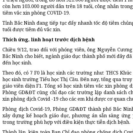
còn hơn 103.000 người dân trên 18 tuổi, công nhân tron
tiêm vắc xin phòng COVID-19.
Tỉnh Bắc Ninh đang tiếp tục đẩy nhanh tốc độ tiêm chủn
tuổi được tiêm đủ vắc xin.
Thích ứng, linh hoạt trước dịch bệnh
Chiều 9/12, trao đổi với phóng viên, ông Nguyễn Cươ
Bắc Ninh cho biết, ngành giáo dục thành phố mới đây đã 
đến học sinh.
Theo đó, có 7 F0 là học sinh các trường như: THCS Khúc
học sinh trường Tiểu học Thị Cầu. Đến nay, tổng qua truy 
giáo viên diện F1. Tổng số học sinh tiêm vắc xin phòng dị
Phòng GD&ĐT cũng chỉ đạo các trường lập danh sách cho
xin phòng dịch Covid -19 cho các em khi được cơ quan ch
Phòng dịch Covid-19, Phòng GD&ĐT thành phố Bắc Ninh 
xây dựng kế hoạch giáo dục, phương án sẵn sàng ứng p
trong trường phù hợp với điều kiện thực tiễn dịch bệnh.
Thành lập, kiện toàn Ban Chỉ đạo phòng chống dịch Cov