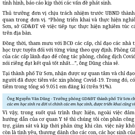
tính hình, báo cáo kịp thời các vấn đề phát sinh.
Thủ trưởng đơn vị chịu trách nhiệm trước UBND thành
quan trong đơn vị. “Phòng triển khai và thực hiện ng
Sơn, sở GD&ĐT về việc tiếp tục thực hiện nghiêm túc c
trên địa bàn.
Đồng thời, tham mưu với BCĐ các cấp, chỉ đạo các nhà t
học trực tuyến đối với từng vùng theo quy định. Phòng G
của các cấp lãnh đạo để công tác phòng, chống dịch Cov
nói riêng đạt kết quả tốt nhất…”, ông Dũng chia sẻ.
Tại thành phố Từ Sơn, nhận được sự quan tâm và chỉ đạo 
người đã được tiêm vắc xin phòng Covid-19. Trong đó, có
tiêm trong tổng số 9.051 em đăng kí (trên 91%).
Ông Nguyễn Văn Dũng - Trưởng phòng GD&ĐT thành phố Từ Sơn ch
các em học sinh ra đời vì chính các em học sinh, được triển khai cũng vì
Vì vậy, trong suốt quá trình thực hiện, ngoài việc đả
hướng dẫn của cơ quan Y tế thì chúng tôi còn phân công 
trợ, giám sát và kịp thời phản ứng khi cần. việc này kh
còn là tình yêu, thương dành cho các con, các học sinh củ