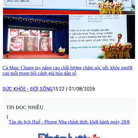
Cà Mau: Chung tay nâng cao chất lượng chăm sóc sức khỏe người
cao tuổi trong bối cảnh già hóa dân số
SỨC KHỎE - ĐỜI SỐNG
15:22
|
01/08/2026
TIN ĐỌC NHIỀU
1
Tàu du lịch Huế - Phong Nha chính thức khởi hành ngày 28/8