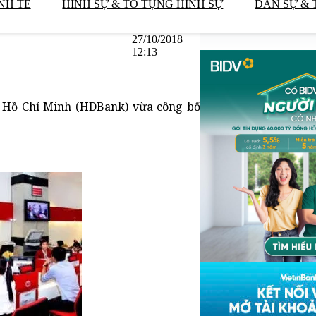
NH TẾ
HÌNH SỰ & TỐ TỤNG HÌNH SỰ
DÂN SỰ & 
27/10/2018
12:13
 Hồ Chí Minh (HDBank) vừa công bố