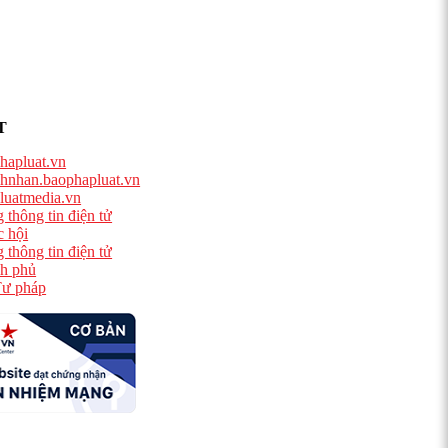
T
hapluat.vn
hnhan.baophapluat.vn
luatmedia.vn
 thông tin điện tử
 hội
 thông tin điện tử
h phủ
ư pháp