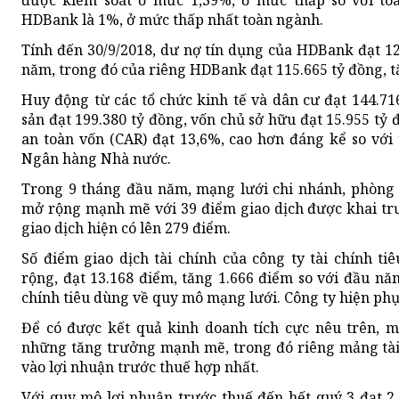
được kiểm soát ở mức 1,39%, ở mức thấp so với toà
HDBank là 1%, ở mức thấp nhất toàn ngành.
Tính đến 30/9/2018, dư nợ tín dụng của HDBank đạt 12
năm, trong đó của riêng HDBank đạt 115.665 tỷ đồng, t
Huy động từ các tổ chức kinh tế và dân cư đạt 144.71
sản đạt 199.380 tỷ đồng, vốn chủ sở hữu đạt 15.955 tỷ
an toàn vốn (CAR) đạt 13,6%, cao hơn đáng kể so với 
Ngân hàng Nhà nước.
Trong 9 tháng đầu năm, mạng lưới chi nhánh, phòng 
mở rộng mạnh mẽ với 39 điểm giao dịch được khai tr
giao dịch hiện có lên 279 điểm.
Số điểm giao dịch tài chính của công ty tài chính 
rộng, đạt 13.168 điểm, tăng 1.666 điểm so với đầu nă
chính tiêu dùng về quy mô mạng lưới. Công ty hiện phụ
Để có được kết quả kinh doanh tích cực nêu trên, m
những tăng trưởng mạnh mẽ, trong đó riêng mảng tài
vào lợi nhuận trước thuế hợp nhất.
Với quy mô lợi nhuận trước thuế đến hết quý 3 đạt 