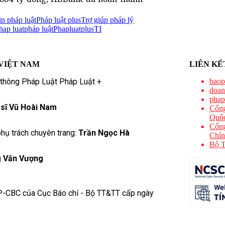
in pháp luật
Pháp luật plus
Trợ giúp pháp lý
hap luat
pháp luật
Phapluatplus
TI
VIỆT NAM
LIÊN KẾ
 thông Pháp Luật Pháp Luật +
baop
doan
phap
 sĩ Vũ Hoài Nam
Cổng
Quốc
Cổng
hụ trách chuyên trang:
Trần Ngọc Hà
Chín
Bộ T
 Văn Vượng
P-CBC của Cục Báo chí - Bộ TT&TT cấp ngày