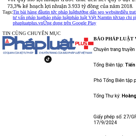
73,3% kế hoạch lợi nhuận 3.933 tỷ đồng của năm 2018.
Tags:
Tin bài hàng đầu
tin tức pháp luật
hướng dẫn seo website
điều tra
t
tư vấn pháp luạt
báo pháp luật
pháp luật Việt Nam
tin tức
tap chi p
phapluatplus.vn
Ứng dụng trên Google Play
TIN CÙNG CHUYÊN MỤC
BÁO PHÁP LUẬT 
Chuyên trang truyền
Tổng Biên tập:
Tiến
Phó Tổng Biên tập p
Tổng Thư ký:
Hoàng
Giấy phép số: 27/G
17/9/2024