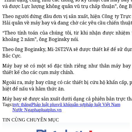
và được Lực lượng không quân vũ trụ chấp thuận”, ông B
Theo người đứng đầu đơn vị sản xuất, hiện Công ty Trực 
Hải quân về máy bay và đang chờ các yêu cầu chiến thuật
“Theo tính toán của chúng tôi, từ khi nhận được nhiệm
khoảng 2 năm”, ông Boginsky nói.
Theo ông Boginsky, Mi-26T2VA sẽ được thiết kế để sử dụn
Bắc Cực.
Máy bay sẽ có một số đặc tính riêng như thân máy bay
thiết kế cho các cụm máy chính.
Ngoài ra, máy bay cũng có các thiết bị cứu hộ khẩn cấp, 
biệt để nấu và hâm thức ăn.
Máy bay sẽ được sản xuất dưới dạng cả phiên bản trực thă
Tags:
trực thăng
Pháp luật plus
vũ khí
quân sự
pháp luật Việt Nam
Nước Nga
phapluatplus.vn
TIN CÙNG CHUYÊN MỤC