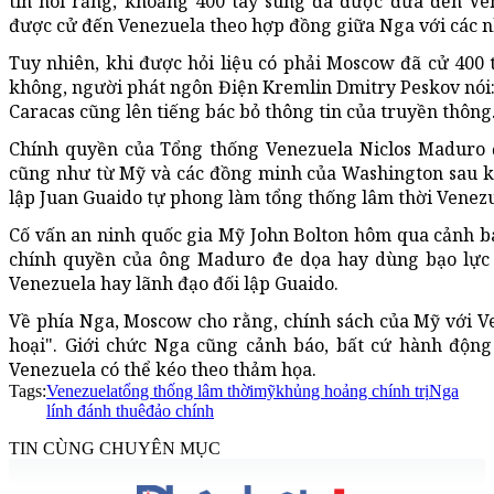
tin nói rằng, khoảng 400 tay súng đã được đưa đến Ve
được cử đến Venezuela theo hợp đồng giữa Nga với các n
Tuy nhiên, khi được hỏi liệu có phải Moscow đã cử 400
không, người phát ngôn Điện Kremlin Dmitry Peskov nói: 
Caracas cũng lên tiếng bác bỏ thông tin của truyền thông
Chính quyền của Tổng thống Venezuela Niclos Maduro đ
cũng như từ Mỹ và các đồng minh của Washington sau kh
lập Juan Guaido tự phong làm tổng thống lâm thời Venezu
Cố vấn an ninh quốc gia Mỹ John Bolton hôm qua cảnh b
chính quyền của ông Maduro đe dọa hay dùng bạo lực
Venezuela hay lãnh đạo đối lập Guaido.
Về phía Nga, Moscow cho rằng, chính sách của Mỹ với V
hoại". Giới chức Nga cũng cảnh báo, bất cứ hành độn
Venezuela có thể kéo theo thảm họa.
Tags:
Venezuela
tổng thống lâm thời
mỹ
khủng hoảng chính trị
Nga
lính đánh thuê
đảo chính
TIN CÙNG CHUYÊN MỤC