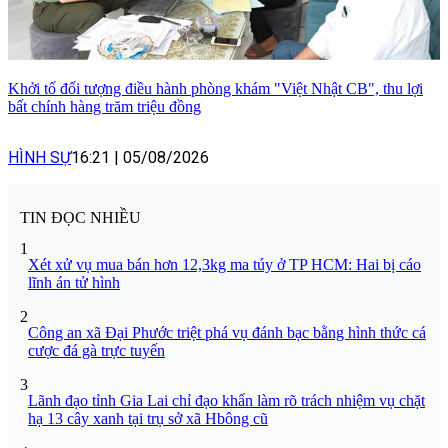
Khởi tố đối tượng điều hành phòng khám "Việt Nhật CB", thu lợi
bất chính hàng trăm triệu đồng
HÌNH SỰ
16:21
|
05/08/2026
TIN ĐỌC NHIỀU
1
Xét xử vụ mua bán hơn 12,3kg ma túy ở TP HCM: Hai bị cáo
lĩnh án tử hình
2
Công an xã Đại Phước triệt phá vụ đánh bạc bằng hình thức cá
cược đá gà trực tuyến
3
Lãnh đạo tỉnh Gia Lai chỉ đạo khẩn làm rõ trách nhiệm vụ chặt
hạ 13 cây xanh tại trụ sở xã Hbông cũ