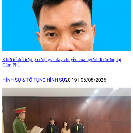
Khởi tố đối tượng cướp giật dây chuyền của người đi đường tại
Cẩm Phả
HÌNH SỰ & TỐ TỤNG HÌNH SỰ
20:19
|
05/08/2026