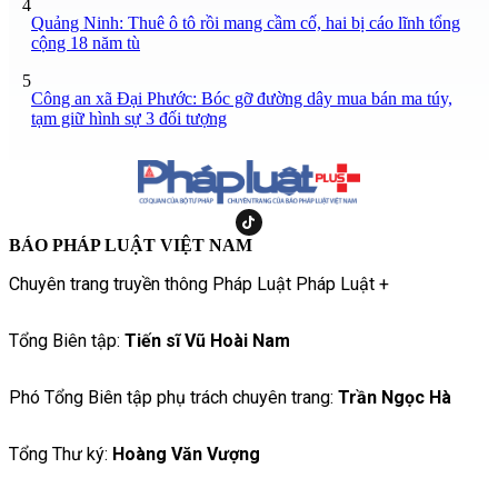
4
Quảng Ninh: Thuê ô tô rồi mang cầm cố, hai bị cáo lĩnh tổng
cộng 18 năm tù
5
Công an xã Đại Phước: Bóc gỡ đường dây mua bán ma túy,
tạm giữ hình sự 3 đối tượng
BÁO PHÁP LUẬT VIỆT NAM
Chuyên trang truyền thông Pháp Luật Pháp Luật +
Tổng Biên tập:
Tiến sĩ Vũ Hoài Nam
Phó Tổng Biên tập phụ trách chuyên trang:
Trần Ngọc Hà
Tổng Thư ký:
Hoàng Văn Vượng