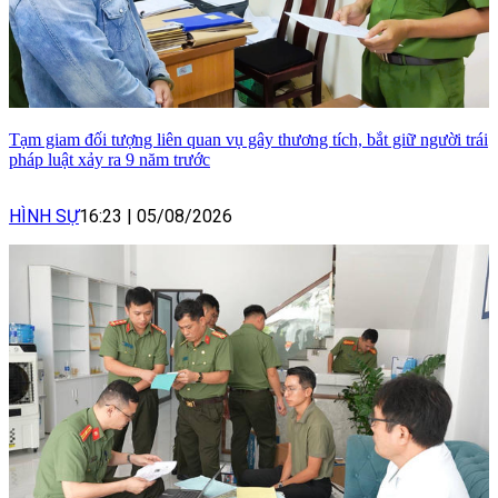
Tạm giam đối tượng liên quan vụ gây thương tích, bắt giữ người trái
pháp luật xảy ra 9 năm trước
HÌNH SỰ
16:23
|
05/08/2026