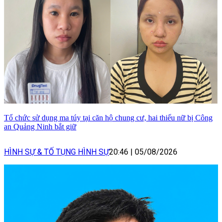
Tổ chức sử dụng ma túy tại căn hộ chung cư, hai thiếu nữ bị Công
an Quảng Ninh bắt giữ
HÌNH SỰ & TỐ TỤNG HÌNH SỰ
20:46
|
05/08/2026