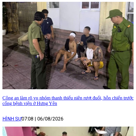
Công an làm rõ vụ nhóm thanh thiếu niên rượt đuổi, hỗn chiến trước
cổng bệnh viện ở Hưng Yên
HÌNH SỰ
07:08
|
06/08/2026