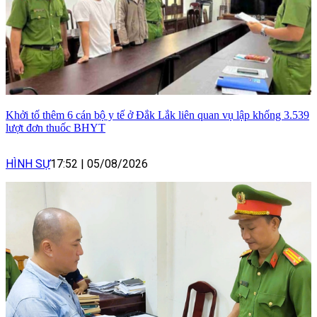
Khởi tố thêm 6 cán bộ y tế ở Đắk Lắk liên quan vụ lập khống 3.539
lượt đơn thuốc BHYT
HÌNH SỰ
17:52
|
05/08/2026