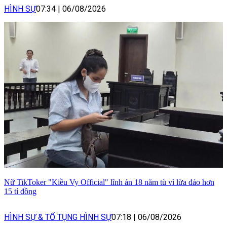
HÌNH SỰ
07:34
|
06/08/2026
Nữ TikToker "Kiều Vy Official" lĩnh án 18 năm tù vì lừa đảo hơn
15 tỉ đồng
HÌNH SỰ & TỐ TỤNG HÌNH SỰ
07:18
|
06/08/2026