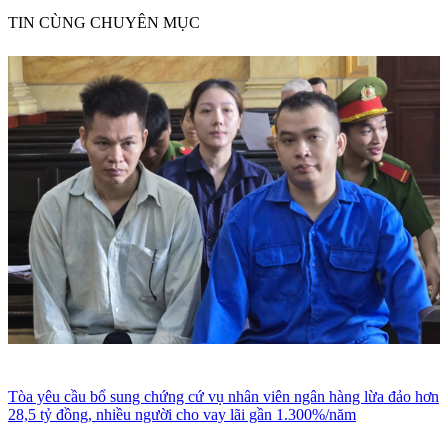
TIN CÙNG CHUYÊN MỤC
Tòa yêu cầu bổ sung chứng cứ vụ nhân viên ngân hàng lừa đảo hơn
28,5 tỷ đồng, nhiều người cho vay lãi gần 1.300%/năm