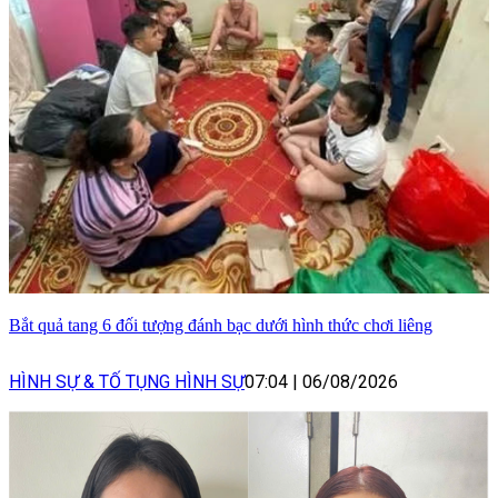
Bắt quả tang 6 đối tượng đánh bạc dưới hình thức chơi liêng
HÌNH SỰ & TỐ TỤNG HÌNH SỰ
07:04
|
06/08/2026