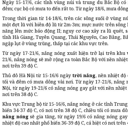
Ngày 15-17/6, các tỉnh vùng núi và trung du Bắc Bộ có
đêm; cục bộ có mưa to đến rất to. Từ ngày 18/6, mưa dôn
Trong thời gian từ 14-18/6, trên các sông suối ở vùng n
một đợt lũ với biên độ lũ từ 2m-3m; mực nước trên sông
năng lên mức báo động II; nguy cơ cao xảy ra lũ quét, sạ
tỉnh Hà Giang, Tuyên Quang, Thái Nguyên, Cao Bằng, Bắc
ngập lụt ở vùng trũng, thấp tại các khu vực trên.
Từ ngày 17-21/6, nắng nóng xuất hiện trở lại trên khu
21/6, nắng nóng sẽ mở rộng ra toàn Bắc Bộ với nền nhiệt
nơi trên 39 độ C.
Thủ đô Hà Nội từ 15-16/6 ngày
trời nắng
, nền nhiệt độ
tối và đêm có mưa dông vài nơi. Từ ngày 17-21/6, nắng 
Nội, từ ngày 19-21/6 có nắng nóng gay gắt với nền nhiệt
nơi trên 38 độ C.
Khu vực Trung bộ từ 15-16/6, nắng nóng ở các tỉnh Trung
biến 34-37 độ C, có nơi trên 38 độ C, chiều tối có mưa d
nắng nóng
sẽ gia tăng, từ ngày 19/6 có nắng nóng gay
nhiệt độ cao nhất phổ biến 36-39 độ C, cá biệt có nơi trên 