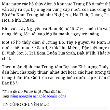
Mực nước các hồ thủy điện ở khu vực Trung Bộ ở mức thấ
vẫn xảy ra cục bộ ở ngoài vùng cấp nước của các công tr
Bộ đến Nam Trung bộ như Nghệ An, Hà Tĩnh, Quảng Trị
Hòa, Ninh Thuận.
Khu vực Tây Nguyên và Nam Bộ từ 15-21/6, chiều tối và
năng dông, lốc, sét và gió giật mạnh, ngày trời nắng.
Một số hồ thủy điện ở Trung Bộ, Tây Nguyên và Nam B
nước chết như: Se San 4, Srôk Phu Miêng. Đặc biệt mực n
B, Vĩnh Sơn 5, Trà Xom, Buôn Tua Srah, Đăk R’Tih, Thác
chết.
Theo nhận định của Trung tâm Dự báo Khí tượng Thủy v
dấu hiệu của xoáy thuận nhiệt đới hoặc các hiện tượng t
trong tuần tới. Gió trên các vùng biển dưới cấp 6. Cần
Bắc Bộ./.
*Tiêu đề do Pháp luật Plus đặt lại.
Tags:
nắng nóng
trời nắng
bắc bộ
mùa đông
TIN CÙNG CHUYÊN MỤC