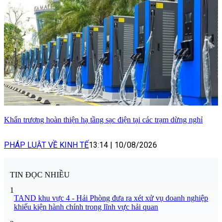
Khẩn trương hoàn thiện hạ tầng sạc điện tại các trạm dừng nghỉ
PHÁP LUẬT VỀ KINH TẾ
13:14
|
10/08/2026
TIN ĐỌC NHIỀU
1
TAND khu vực 4 - Hải Phòng đưa ra xét xử vụ doanh nghiệp
khiếu kiện hành chính trong lĩnh vực hải quan