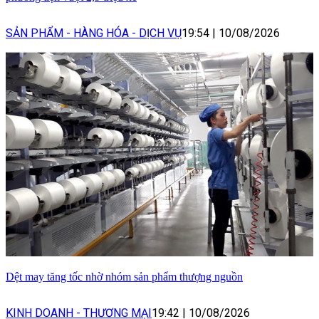
SẢN PHẨM - HÀNG HÓA - DỊCH VỤ
19:54
|
10/08/2026
Dệt may tăng tốc nhờ nhóm sản phẩm thượng nguồn
KINH DOANH - THƯƠNG MẠI
19:42
|
10/08/2026