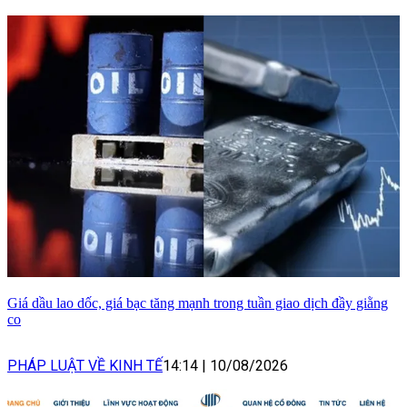
Giá dầu lao dốc, giá bạc tăng mạnh trong tuần giao dịch đầy giằng
co
PHÁP LUẬT VỀ KINH TẾ
14:14
|
10/08/2026