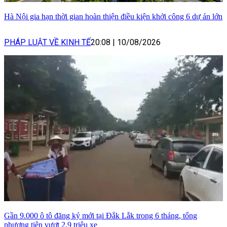
Hà Nội gia hạn thời gian hoàn thiện điều kiện khởi công 6 dự án lớn
PHÁP LUẬT VỀ KINH TẾ
20:08
|
10/08/2026
Gần 9.000 ô tô đăng ký mới tại Đắk Lắk trong 6 tháng, tổng
phương tiện vượt 2,9 triệu xe