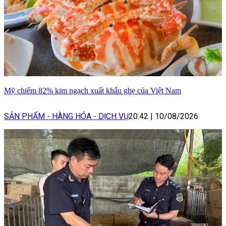
Mỹ chiếm 82% kim ngạch xuất khẩu ghẹ của Việt Nam
SẢN PHẨM - HÀNG HÓA - DỊCH VỤ
20:42
|
10/08/2026