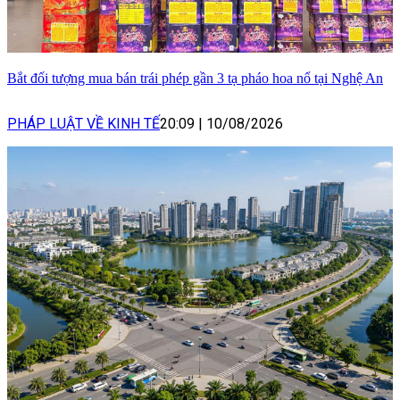
Bắt đối tượng mua bán trái phép gần 3 tạ pháo hoa nổ tại Nghệ An
PHÁP LUẬT VỀ KINH TẾ
20:09
|
10/08/2026