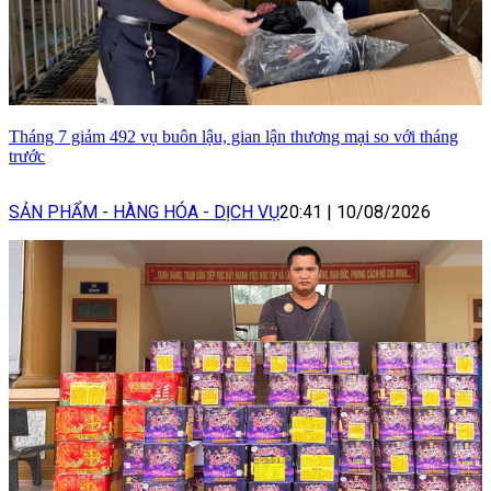
Tháng 7 giảm 492 vụ buôn lậu, gian lận thương mại so với tháng
trước
SẢN PHẨM - HÀNG HÓA - DỊCH VỤ
20:41
|
10/08/2026