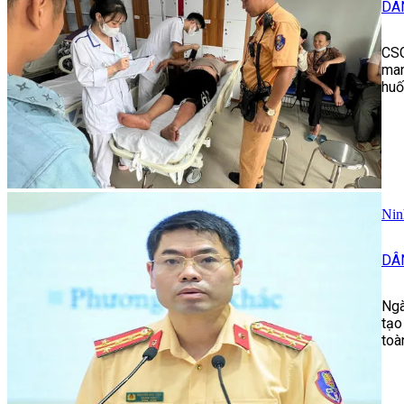
DÂ
CSG
man
huố
Nin
DÂ
Ngà
tạo
toà