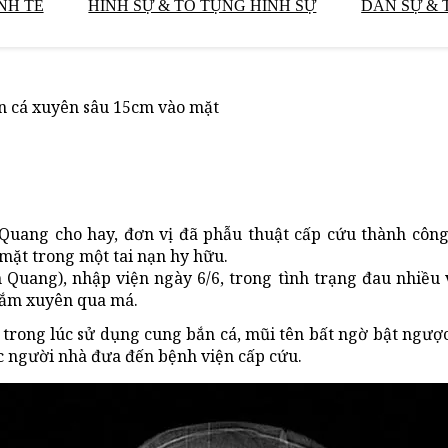
NH TẾ
HÌNH SỰ & TỐ TỤNG HÌNH SỰ
DÂN SỰ & 
n cá xuyên sâu 15cm vào mặt
 Quang cho hay, đơn vị đã phẫu thuật cấp cứu thành cô
ặt trong một tai nạn hy hữu.
Tân Quang), nhập viện ngày 6/6, trong tình trạng đau nhiều
 cắm xuyên qua má.
 trong lúc sử dụng cung bắn cá, mũi tên bất ngờ bật ngượ
c người nhà đưa đến bệnh viện cấp cứu.