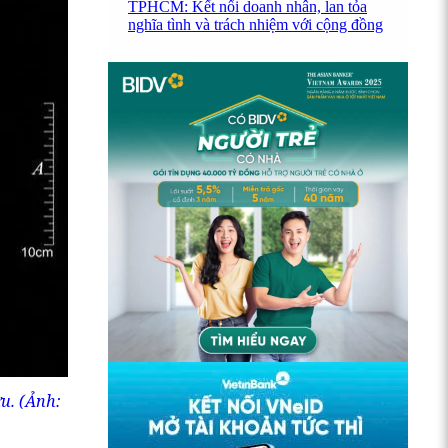
TPHCM: Kết nối doanh nhân, lan tỏa
nghĩa tình và trách nhiệm với cộng đồng
u. (Ảnh: