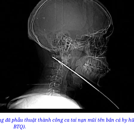
ng đã phẫu thuật thành công ca tai nạn mũi tên bắn cá hy hữ
BTQ).