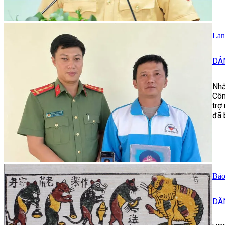
Lan
DÂ
Nhằ
Côn
trợ
đã 
Bảo
DÂ