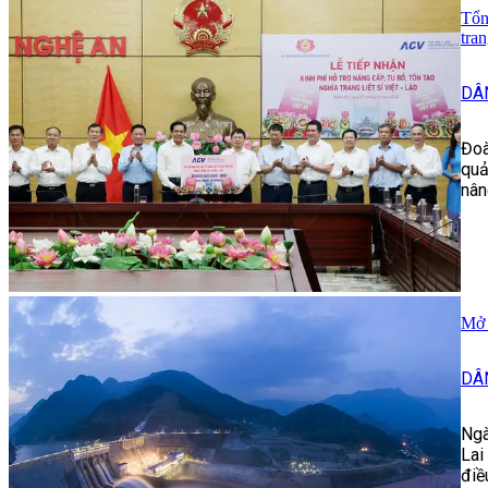
Tổn
tran
DÂ
Đoà
quả
nân
Mở 
DÂ
Ngà
Lai
điề