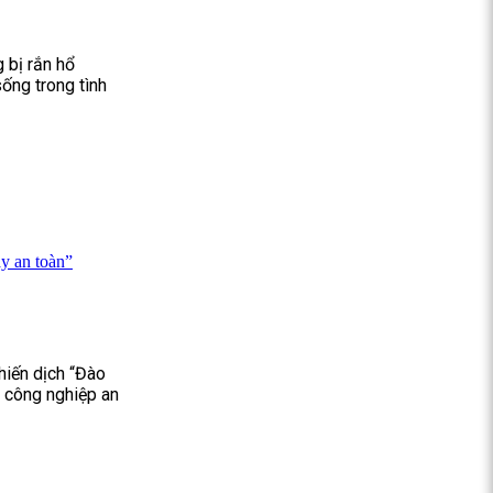
 bị rắn hổ
ống trong tình
y an toàn”
hiến dịch “Đào
u công nghiệp an