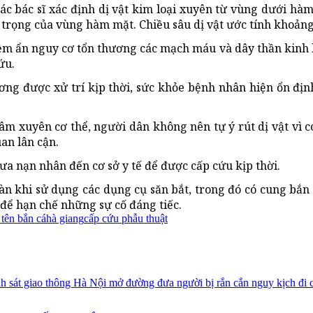
ác bác sĩ xác định dị vật kim loại xuyên từ vùng dưới hàm
n trọng của vùng hàm mặt. Chiều sâu dị vật ước tính khoản
ềm ẩn nguy cơ tổn thương các mạch máu và dây thần kinh l
ứu.
ương được xử trí kịp thời, sức khỏe bệnh nhân hiện ổn địn
âm xuyên cơ thể, người dân không nên tự ý rút dị vật vì c
an lân cận.
ưa nạn nhân đến cơ sở y tế để được cấp cứu kịp thời.
oàn khi sử dụng các dụng cụ săn bắt, trong đó có cung bắn
n để hạn chế những sự cố đáng tiếc.
tên bắn cá
hà giang
cấp cứu phẫu thuật
h sát giao thông Hà Nội mở đường đưa người bị rắn cắn nguy kịch đi 