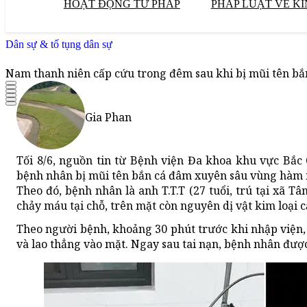
HOẠT ĐỘNG TƯ PHÁP
PHÁP LUẬT VỀ KI
Dân sự & tố tụng dân sự
Nam thanh niên cấp cứu trong đêm sau khi bị mũi tên bắ
Gia Phan
Tối 8/6, nguồn tin từ Bệnh viện Đa khoa khu vực Bắc
bệnh nhân bị mũi tên bắn cá đâm xuyên sâu vùng hàm m
Theo đó, bệnh nhân là anh T.T.T (27 tuổi, trú tại xã 
chảy máu tại chỗ, trên mặt còn nguyên dị vật kim loại
Theo người bệnh, khoảng 30 phút trước khi nhập viện,
và lao thẳng vào mặt. Ngay sau tai nạn, bệnh nhân đượ