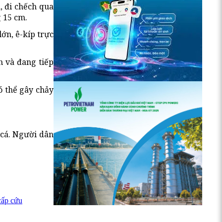
, đi chếch qua
g 15 cm.
ớn, ê-kíp trực
h và đang tiếp
ó thể gây chảy
 cá. Người dân
cấp cứu