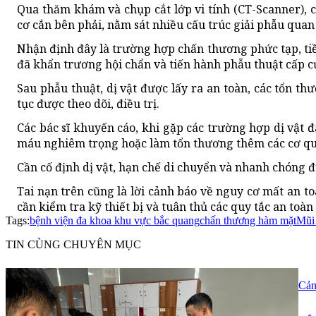
Qua thăm khám và chụp cắt lớp vi tính (CT-Scanner), c
cơ cắn bên phải, nằm sát nhiều cấu trúc giải phẫu qua
Nhận định đây là trường hợp chấn thương phức tạp, ti
đã khẩn trương hội chẩn và tiến hành phẫu thuật cấp c
Sau phẫu thuật, dị vật được lấy ra an toàn, các tổn th
tục được theo dõi, điều trị.
Các bác sĩ khuyến cáo, khi gặp các trường hợp dị vật đ
máu nghiêm trọng hoặc làm tổn thương thêm các cơ qu
Cần cố định dị vật, hạn chế di chuyển và nhanh chóng đ
Tai nạn trên cũng là lời cảnh báo về nguy cơ mất an t
cần kiểm tra kỹ thiết bị và tuân thủ các quy tắc an toà
Tags:
bệnh viện đa khoa khu vực bắc quang
chấn thương hàm mặt
Mũi 
TIN CÙNG CHUYÊN MỤC
Cản