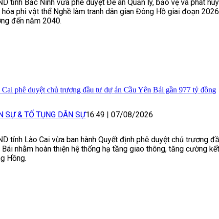
D tỉnh Bắc Ninh vừa phê duyệt Đề án Quản lý, bảo vệ và phát huy 
 hóa phi vật thể Nghề làm tranh dân gian Đông Hồ giai đoạn 202
ng đến năm 2040.
 Cai phê duyệt chủ trương đầu tư dự án Cầu Yên Bái gần 977 tỷ đồng
N SỰ & TỐ TỤNG DÂN SỰ
16:49
|
07/08/2026
D tỉnh Lào Cai vừa ban hành Quyết định phê duyệt chủ trương đ
 Bái nhằm hoàn thiện hệ thống hạ tầng giao thông, tăng cường kết
g Hồng.