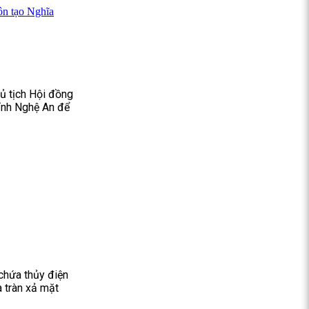
ôn tạo Nghĩa
ủ tịch Hội đồng
tỉnh Nghệ An để
 chứa thủy điện
 tràn xả mặt