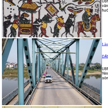
UBN
văn
hướ
Lào
DÂ
UBN
Yên
sôn