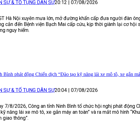
N SỰ & TỐ TỤNG DÂN SỰ
20:12
|
07/08/2026
T Hà Nội xuyên mưa lớn, mở đường khẩn cấp đưa người đàn ông
g cắn đến Bệnh viện Bạch Mai cấp cứu, kịp thời giành lại cơ hội s
ng nguy hiểm.
h Bình phát động Chiến dịch “Đào tạo kỹ năng lái xe mô tô, xe gắn má
N SỰ & TỐ TỤNG DÂN SỰ
20:04
|
07/08/2026
y 7/8/2026, Công an tỉnh Ninh Bình tổ chức hội nghị phát động C
 kỹ năng lái xe mô tô, xe gắn máy an toàn” và ra mắt mô hình “Kh
n giao thông”.