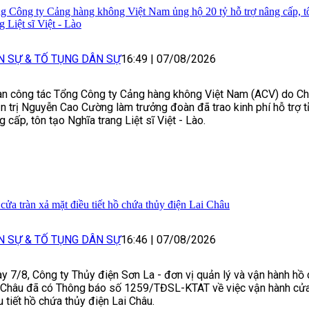
g Công ty Cảng hàng không Việt Nam ủng hộ 20 tỷ hỗ trợ nâng cấp, t
g Liệt sĩ Việt - Lào
N SỰ & TỐ TỤNG DÂN SỰ
16:49
|
07/08/2026
n công tác Tổng Công ty Cảng hàng không Việt Nam (ACV) do Ch
n trị Nguyễn Cao Cường làm trưởng đoàn đã trao kinh phí hỗ trợ 
g cấp, tôn tạo Nghĩa trang Liệt sĩ Việt - Lào.
cửa tràn xả mặt điều tiết hồ chứa thủy điện Lai Châu
N SỰ & TỐ TỤNG DÂN SỰ
16:46
|
07/08/2026
y 7/8, Công ty Thủy điện Sơn La - đơn vị quản lý và vận hành hồ
 Châu đã có Thông báo số 1259/TĐSL-KTAT về việc vận hành cửa
u tiết hồ chứa thủy điện Lai Châu.