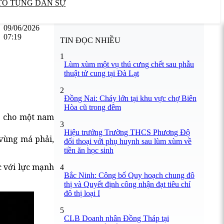
TỐ TỤNG DÂN SỰ
09/06/2026
07:19
TIN ĐỌC NHIỀU
1
Lùm xùm một vụ thú cưng chết sau phẫu
thuật tử cung tại Đà Lạt
2
Đồng Nai: Cháy lớn tại khu vực chợ Biên
Hòa cũ trong đêm
ng cho một nam
3
Hiệu trưởng Trường THCS Phương Độ
 vùng má phải,
đối thoại với phụ huynh sau lùm xùm về
tiền ăn học sinh
c với lực mạnh
4
Bắc Ninh: Công bố Quy hoạch chung đô
thị và Quyết định công nhận đạt tiêu chí
đô thị loại I
5
CLB Doanh nhân Đồng Tháp tại