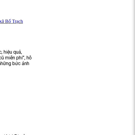
 xã Bố Trạch
, hiệu quả,
cũ miễn phí”, hỗ
 những bức ảnh