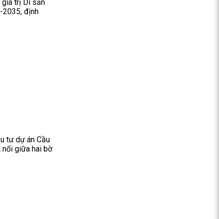
giá trị Di sản
6-2035, định
ầu tư dự án Cầu
 nối giữa hai bờ