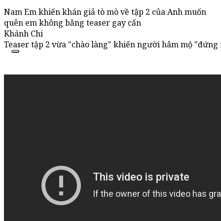
Nam Em khiến khán giả tò mò về tập 2 của Anh muốn
quên em không bằng teaser gay cấn
Khánh Chi
Teaser tập 2 vừa "chào làng" khiến người hâm mộ "đứng 