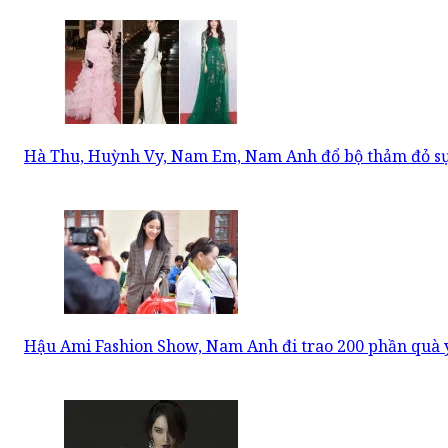
Hà Thu, Huỳnh Vy, Nam Em, Nam Anh đổ bộ thảm đỏ s
Hậu Ami Fashion Show, Nam Anh đi trao 200 phần quà 