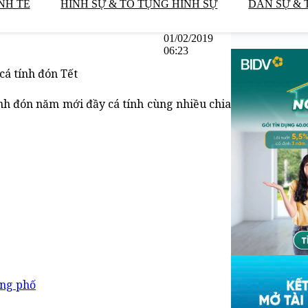
NH TẾ
HÌNH SỰ & TỐ TỤNG HÌNH SỰ
DÂN SỰ & 
01/02/2019
06:23
cá tính đón Tết
nh đón năm mới đầy cá tính cùng nhiều chia
ống phố