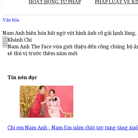
HOẠT ĐỘNG TƯ PHÁP
PHÁP LUẬT VỀ KI
Văn hóa
Nam Anh biến hóa bất ngờ với hình ảnh cô gái lạnh lùng, 
Khánh Chi
Nam Anh The Face vừa giới thiệu đến công chúng bộ ả
sẻ thú vị trước thềm năm mới
Tin nên đọc
Chị em Nam Anh - Nam Em nắm chặt tay tung tăng xu