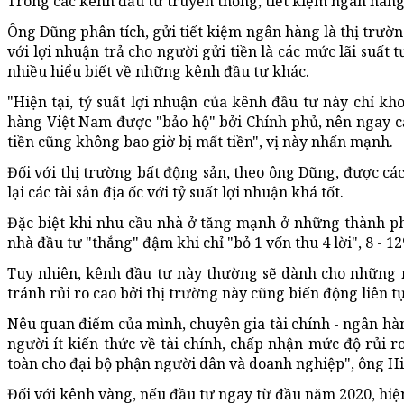
Trong các kênh đầu tư truyền thống, tiết kiệm ngân hàng
Ông Dũng phân tích, gửi tiết kiệm ngân hàng là thị trườ
với lợi nhuận trả cho người gửi tiền là các mức lãi suấ
nhiều hiểu biết về những kênh đầu tư khác.
"Hiện tại, tỷ suất lợi nhuận của kênh đầu tư này chỉ k
hàng Việt Nam được "bảo hộ" bởi Chính phủ, nên ngay cả
tiền cũng không bao giờ bị mất tiền", vị này nhấn mạnh.
Đối với thị trường bất động sản, theo ông Dũng, được các
lại các tài sản địa ốc với tỷ suất lợi nhuận khá tốt.
Đặc biệt khi nhu cầu nhà ở tăng mạnh ở những thành phố
nhà đầu tư "thắng" đậm khi chỉ "bỏ 1 vốn thu 4 lời", 8 -
Tuy nhiên, kênh đầu tư này thường sẽ dành cho những n
tránh rủi ro cao bởi thị trường này cũng biến động liên t
Nêu quan điểm của mình, chuyên gia tài chính - ngân hà
người ít kiến thức về tài chính, chấp nhận mức độ rủi r
toàn cho đại bộ phận người dân và doanh nghiệp", ông Hi
Đối với kênh vàng, nếu đầu tư ngay từ đầu năm 2020, hiện 