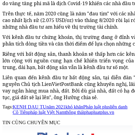
do vàng tăng phi mã là dịch Covid-19 khiến các nhà đầu 
Trên thực tế, năm 2020 cũng là năm "đau tim" với các nhà
cao nhất lịch sử (2.075 USD/oz) vào tháng 8/2020 rồi lại 
những nhà đầu tư am hiểu về thị trường tài chính.
Với kênh đầu tư chứng khoán, thị trường đang ở đỉnh v
phân tích dòng tiền và căn thời điểm để lựa chọn những c
Riêng với bất động sản, thanh khoản sẽ thấp hơn các kê
lớn cộng với nguồn cung hạn chế khiến triển vọng của 
trung, dài hạn, bất động sản vẫn là kênh đầu tư số một.
Liên quan đến kênh đầu tư bất động sản, tại diễn đàn
nguyên Chủ tịch LienVietPostBank cũng khuyến nghị, lãi
vay ngân hàng mua nhà, đất. Bởi dù giá nhà, đất có hạ đ
tục, giá đất sẽ lại lên", ông Hưởng chia sẻ.
Tags:
KENH DAU TU
năm 2021
khó khăn
Pháp luật plus
liên danh
Cô Tiên
pháp luật Việt Nam
thông thái
phapluatplus.vn
TIN CÙNG CHUYÊN MỤC