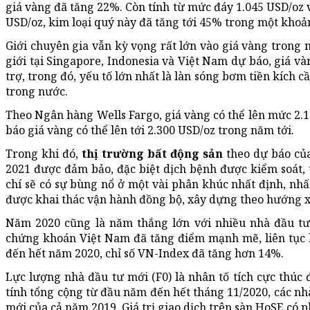
giá vàng đã tăng 22%. Còn tính từ mức đáy 1.045 USD/oz 
USD/oz, kim loại quý này đã tăng tới 45% trong một khoả
Giới chuyên gia vẫn kỳ vọng rất lớn vào giá vàng tron
giới tại Singapore, Indonesia và Việt Nam dự báo, giá và
trợ, trong đó, yếu tố lớn nhất là làn sóng bơm tiền kích c
trong nước.
Theo Ngân hàng Wells Fargo, giá vàng có thể lên mức 2.
báo giá vàng có thể lên tới 2.300 USD/oz trong năm tới.
Trong khi đó,
thị trường bất động sản
theo dự báo của
2021 được đảm bảo, đặc biệt dịch bệnh được kiểm soát,
chí sẽ có sự bùng nổ ở một vài phân khúc nhất định, nhất 
được khai thác vận hành đồng bộ, xây dựng theo hướng x
Năm 2020 cũng là năm thắng lớn với nhiều nhà đầu t
chứng khoán Việt Nam đã tăng điểm mạnh mẽ, liên tục 
đến hết năm 2020, chỉ số VN-Index đã tăng hơn 14%.
Lực lượng nhà đầu tư mới (F0) là nhân tố tích cực thúc
tính tổng cộng từ đầu năm đến hết tháng 11/2020, các nh
mới của cả năm 2019. Giá trị giao dịch trên sàn HoSE có ph