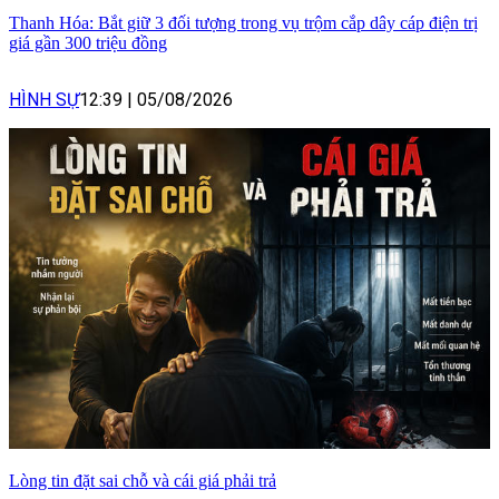
Thanh Hóa: Bắt giữ 3 đối tượng trong vụ trộm cắp dây cáp điện trị
giá gần 300 triệu đồng
HÌNH SỰ
12:39
|
05/08/2026
Lòng tin đặt sai chỗ và cái giá phải trả