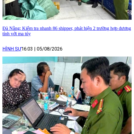
Đà Nẵng: Kiểm tra nhanh 86 shipper, phát hiện 2 trường hợp dương
tính với ma túy
HÌNH SỰ
16:03
|
05/08/2026