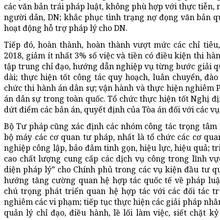
các văn bản trái pháp luật, không phù hợp với thực tiễn, 
người dân, DN; khắc phục tình trạng nợ đọng văn bản quy
hoạt động hỗ trợ pháp lý cho DN.
Tiếp đó, hoàn thành, hoàn thành vượt mức các chỉ tiê
2018, giảm ít nhất 3% số việc và tiền có điều kiện thi h
tập trung chỉ đạo, hướng dẫn nghiệp vụ từng bước giải q
dài; thực hiện tốt công tác quy hoạch, luân chuyển, đà
chức thi hành án dân sự; vận hành và thực hiện nghiêm 
án dân sự trong toàn quốc. Tổ chức thực hiện tốt Nghị đ
dứt điểm các bản án, quyết định của Tòa án đối với các v
Bộ Tư pháp cũng xác định các nhóm công tác trọng tâm n
bộ máy các cơ quan tư pháp, nhất là tổ chức các cơ qua
nghiệp công lập, bảo đảm tinh gọn, hiệu lực, hiệu quả; t
cao chất lượng cung cấp các dịch vụ công trong lĩnh vự
diện pháp lý” cho Chính phủ trong các vụ kiện đầu tư qu
hướng tăng cường quan hệ hợp tác quốc tế về pháp luậ
chú trọng phát triển quan hệ hợp tác với các đối tác tr
nghiêm các vi phạm; tiếp tục thực hiện các giải pháp nhằ
quản lý chỉ đạo, điều hành, lề lối làm việc, siết chặt 