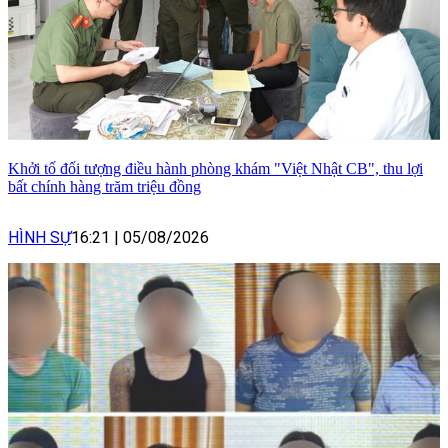
Khởi tố đối tượng điều hành phòng khám "Việt Nhật CB", thu lợi
bất chính hàng trăm triệu đồng
HÌNH SỰ
16:21
|
05/08/2026