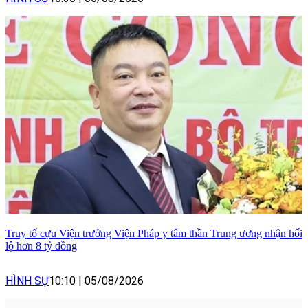
Truy tố cựu Viện trưởng Viện Pháp y tâm thần Trung ương nhận hối
lộ hơn 8 tỷ đồng
HÌNH SỰ
10:10
|
05/08/2026