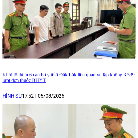
Khởi tố thêm 6 cán bộ y tế ở Đắk Lắk liên quan vụ lập khống 3.539
lượt đơn thuốc BHYT
HÌNH SỰ
17:52
|
05/08/2026