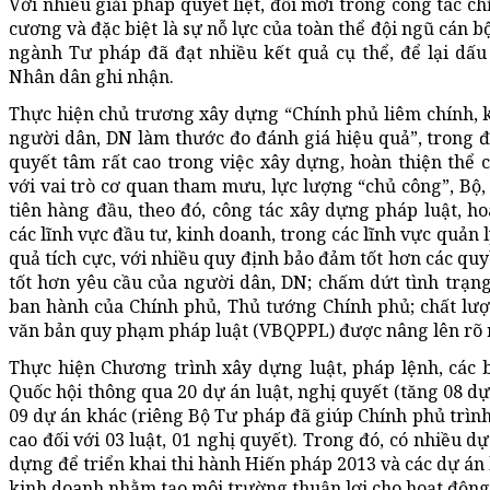
Với nhiều giải pháp quyết liệt, đổi mới trong công tác ch
cương và đặc biệt là sự nỗ lực của toàn thể đội ngũ cán b
ngành Tư pháp đã đạt nhiều kết quả cụ thể, để lại dấ
Nhân dân ghi nhận.
Thực hiện chủ trương xây dựng “Chính phủ liêm chính, ki
người dân, DN làm thước đo đánh giá hiệu quả”, trong 
quyết tâm rất cao trong việc xây dựng, hoàn thiện thể c
với vai trò cơ quan tham mưu, lực lượng “chủ công”, Bộ
tiên hàng đầu, theo đó, công tác xây dựng pháp luật, ho
các lĩnh vực đầu tư, kinh doanh, trong các lĩnh vực quản
quả tích cực, với nhiều quy định bảo đảm tốt hơn các qu
tốt hơn yêu cầu của người dân, DN; chấm dứt tình trạ
ban hành của Chính phủ, Thủ tướng Chính phủ; chất lượn
văn bản quy phạm pháp luật (VBQPPL) được nâng lên rõ r
Thực hiện Chương trình xây dựng luật, pháp lệnh, các b
Quốc hội thông qua 20 dự án luật, nghị quyết (tăng 08 dự 
09 dự án khác (riêng Bộ Tư pháp đã giúp Chính phủ trình
cao đối với 03 luật, 01 nghị quyết). Trong đó, có nhiều 
dựng để triển khai thi hành Hiến pháp 2013 và các dự án
kinh doanh nhằm tạo môi trường thuận lợi cho hoạt động