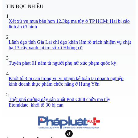
TIN ĐỌC NHIỀU
1
Xét xử vụ mua bán hơn 12,3kg ma túy ở TP HCM: Hai bị cáo
lĩnh án tử hình
2
Lãnh đạo tỉnh Gia Lai chỉ đạo khẩn làm rõ trách nhiệm vụ chặt
hạ 13 cây xanh tại trụ sở xã Hbông cũ
3
Tuyên phạt 01 năm tù người phụ nữ xúc phạm quốc kỳ
4
Khởi tố 3 bị can trong vụ vi phạm kế toán tại doanh nghiệp
kinh doanh thực phẩm chức năng ở Hưng Yên
5
Triệt phá đường dây sản xuất Pod Chill chứa ma túy
Etomidate, khởi tố 30 bị can