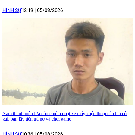
HÌNH SỰ
12:19
|
05/08/2026
Nam thanh niên lừa đảo chiếm đoạt xe máy, điện thoại của hai cô
gái, bán lấy tiền trả nợ và chơi game
HÌNH SỰ
10:36
|
05/08/2026