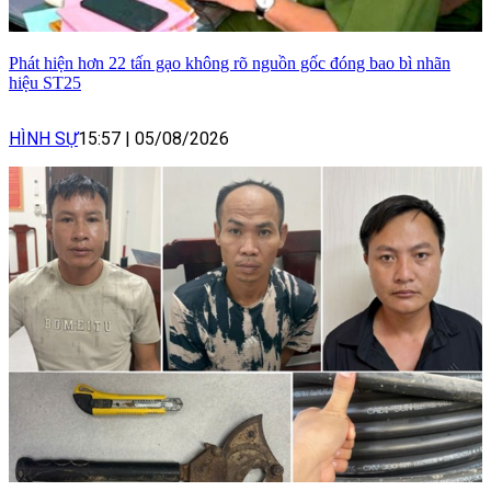
Phát hiện hơn 22 tấn gạo không rõ nguồn gốc đóng bao bì nhãn
hiệu ST25
HÌNH SỰ
15:57
|
05/08/2026