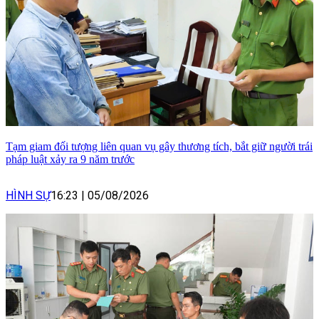
Tạm giam đối tượng liên quan vụ gây thương tích, bắt giữ người trái
pháp luật xảy ra 9 năm trước
HÌNH SỰ
16:23
|
05/08/2026