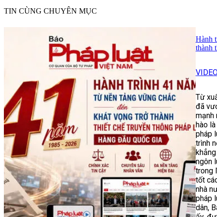
TIN CÙNG CHUYÊN MỤC
Hành t
thành t
VIDE
Từ xuấ
đã vươ
mạnh 
hào là
pháp l
trình 
khẳng 
ngôn l
trong 
tốt ca
nhà nư
pháp l
dân, B
ấy, đư