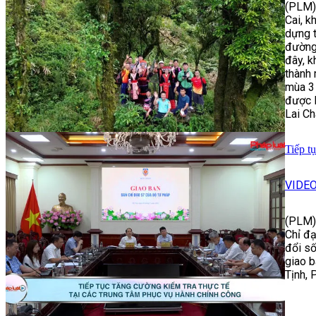
(PLM) 
Cai, k
dựng t
đường 
đây, k
thành 
mùa 3 
được B
Lai Ch
Tiếp t
VIDE
(PLM)
Chỉ đạ
đổi số
giao b
Tịnh, 