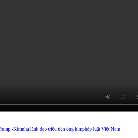
rump -Kim
nhà lãnh đạo triều tiên ông kim
pháp luật Việt Nam