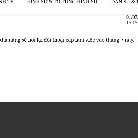
NH TẾ
HÌNH SỰ & TỐ TỤNG HÌNH SỰ
DÂN SỰ & 
01/07
15:15
 năng sẽ nối lại đối thoại cấp làm việc vào tháng 7 này...