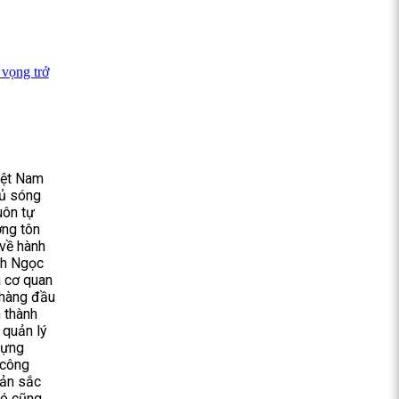
vọng trở
iệt Nam
hủ sóng
uôn tự
ợng tôn
 về hành
nh Ngọc
à cơ quan
 hàng đầu
n thành
n quản lý
dựng
 công
Bản sắc
ó cũng