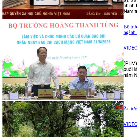
chính 
Nam tr
Bộ trư
ngành
VIDE
(PLM) 
buổi l
năm N
Ấn tượ
VIDE