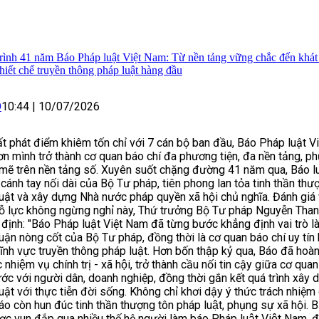
rình 41 năm Báo Pháp luật Việt Nam: Từ nền tảng vững chắc đến khát 
hiết chế truyền thông pháp luật hàng đầu
O
10:44
|
10/07/2026
t phát điểm khiêm tốn chỉ với 7 cán bộ ban đầu, Báo Pháp luật V
n mình trở thành cơ quan báo chí đa phương tiện, đa nền tảng, p
mẽ trên nền tảng số. Xuyên suốt chặng đường 41 năm qua, Báo l
 cánh tay nối dài của Bộ Tư pháp, tiên phong lan tỏa tinh thần thư
uật và xây dựng Nhà nước pháp quyền xã hội chủ nghĩa. Đánh giá
nỗ lực không ngừng nghỉ này, Thứ trưởng Bộ Tư pháp Nguyễn Tha
định: "Báo Pháp luật Việt Nam đã từng bước khẳng định vai trò l
uận nòng cốt của Bộ Tư pháp, đồng thời là cơ quan báo chí uy tín
lĩnh vực truyền thông pháp luật. Hơn bốn thập kỷ qua, Báo đã hoà
́c nhiệm vụ chính trị - xã hội, trở thành cầu nối tin cậy giữa cơ qua
ớc với người dân, doanh nghiệp, đồng thời gắn kết quá trình xây 
uật với thực tiễn đời sống. Không chỉ khơi dậy ý thức trách nhiệm
áo còn hun đúc tinh thần thượng tôn pháp luật, phụng sự xã hội. 
ợc vun đắp qua nhiều thế hệ người làm báo Pháp luật Việt Nam, đ