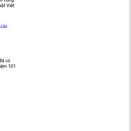
uật Việt
 của
đã có
niệm 101