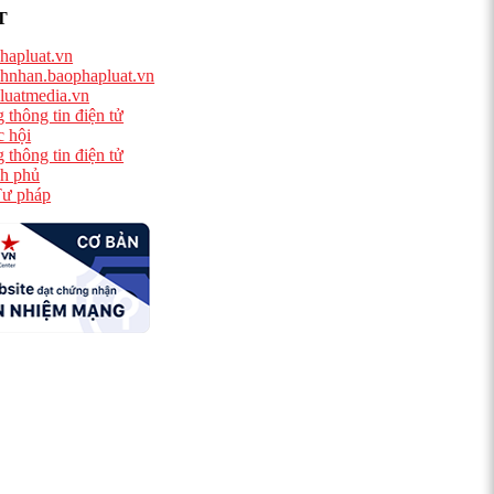
T
hapluat.vn
hnhan.baophapluat.vn
luatmedia.vn
 thông tin điện tử
 hội
 thông tin điện tử
h phủ
ư pháp