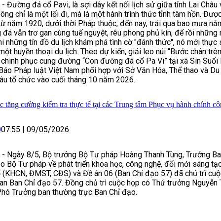
- Đường đá cổ Pavi, là sợi dây kết nối lịch sử giữa tỉnh Lai Châu
hông chỉ là một lối đi, mà là một hành trình thức tỉnh tâm hồn. Đượ
ừ năm 1920, dưới thời Pháp thuộc, đến nay, trải qua bao mưa nắn
đá vẫn trơ gan cùng tuế nguyệt, rêu phong phủ kín, để rồi những
hi những tín đồ du lịch khám phá tình cờ "đánh thức", nó mới thực 
một huyền thoại du lịch. Theo dự kiến, giải leo núi “Bước chân trê
chinh phục cung đường “Con đường đá cổ Pa Vi” tại xã Sin Suối
áo Pháp luật Việt Nam phối hợp với Sở Văn Hóa, Thể thao và Du l
âu tổ chức vào cuối tháng 10 năm 2026.
ục tăng cường kiểm tra thực tế tại các Trung tâm Phục vụ hành chính c
O
07:55
|
09/05/2026
 - Ngày 8/5, Bộ trưởng Bộ Tư pháp Hoàng Thanh Tùng, Trưởng B
o Bộ Tư pháp về phát triển khoa học, công nghệ, đổi mới sáng tạ
 (KHCN, ĐMST, CĐS) và Đề án 06 (Ban Chỉ đạo 57) đã chủ trì cu
an Ban Chỉ đạo 57. Đồng chủ trì cuộc họp có Thứ trưởng Nguyễn
Phó Trưởng ban thường trực Ban Chỉ đạo.