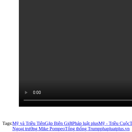
Tags:
Mỹ và Triều Tiên
Gặp Biên Giới
Pháp luật plus
Mỹ - Triều Cuộc
T
Ngoại trưởng Mike Pompeo
Tổng thống Trump
phapluatplus.vn