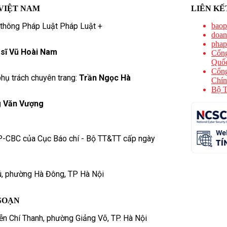
VIỆT NAM
LIÊN KẾ
 thông Pháp Luật Pháp Luật +
baop
doan
phap
 sĩ Vũ Hoài Nam
Cổng
Quốc
Cổng
hụ trách chuyên trang:
Trần Ngọc Hà
Chín
Bộ T
 Văn Vượng
P-CBC của Cục Báo chí - Bộ TT&TT cấp ngày
ú, phường Hà Đông, TP Hà Nội
SOẠN
n Chí Thanh, phường Giảng Võ, TP. Hà Nội