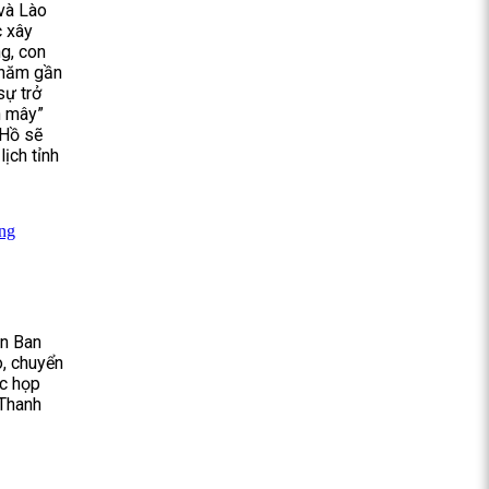
 và Lào
c xây
g, con
 năm gần
sự trở
n mây”
 Hồ sẽ
ịch tỉnh
ông
an Ban
o, chuyển
ộc họp
 Thanh