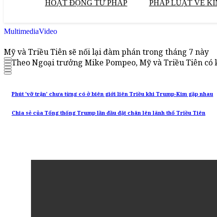
HOẠT ĐỘNG TƯ PHÁP
PHÁP LUẬT VỀ KI
Multimedia
Video
Mỹ và Triều Tiên sẽ nối lại đàm phán trong tháng 7 này
Theo Ngoại trưởng Mike Pompeo, Mỹ và Triều Tiên có khả
Phút 'vỡ trận' chưa từng có ở biên giới liên Triều khi Trump-Kim gặp nhau
Chia sẻ của Tổng thống Trump lần đầu đặt chân lên lãnh thổ Triều Tiên