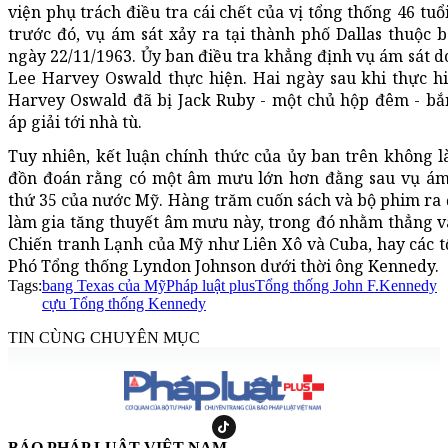
viện phụ trách điều tra cái chết của vị tổng thống 46 tu
trước đó, vụ ám sát xảy ra tại thành phố Dallas thuộc
ngày 22/11/1963. Ủy ban điều tra khẳng định vụ ám sát d
Lee Harvey Oswald thực hiện. Hai ngày sau khi thực hi
Harvey Oswald đã bị Jack Ruby - một chủ hộp đêm - bắn
áp giải tới nhà tù.
Tuy nhiên, kết luận chính thức của ủy ban trên không 
đồn đoán rằng có một âm mưu lớn hơn đằng sau vụ ám 
thứ 35 của nước Mỹ. Hàng trăm cuốn sách và bộ phim ra 
làm gia tăng thuyết âm mưu này, trong đó nhằm thẳng và
Chiến tranh Lạnh của Mỹ như Liên Xô và Cuba, hay các t
Phó Tổng thống Lyndon Johnson dưới thời ông Kennedy.
Tags:
bang Texas của Mỹ
Pháp luật plus
Tổng thống John F.Kennedy
cựu Tổng thống Kennedy
TIN CÙNG CHUYÊN MỤC
BÁO PHÁP LUẬT VIỆT NAM