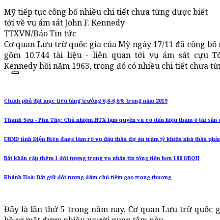
Mỹ tiếp tục công bố nhiều chi tiết chưa từng được biết
tới về vụ ám sát John F. Kennedy
TTXVN/Báo Tin tức
Cơ quan Lưu trữ quốc gia của Mỹ ngày 17/11 đã công bố 
gồm 10.744 tài liệu - liên quan tới vụ ám sát cựu T
Kennedy hồi năm 1963, trong đó có nhiều chi tiết chưa từn
Chính phủ đặt mục tiêu tăng trưởng 6,6-6,8% trong năm 2019
Thanh Sơn - Phú Thọ: Chủ nhiệm HTX lạm quyền và có dấu hiệu tham ô tài sản
UBND tỉnh Điện Biên đang làm rõ vụ đấu thầu dự án trăm tỷ khiến nhà thầu phả
Bắt khẩn cấp thêm 1 đối tượng trong vụ nhắn tin tống tiền hơn 100 ĐBQH
Khánh Hoà: Bắt giữ đối tượng đâm chủ tiệm gạo trọng thương
Đây là lần thứ 5 trong năm nay, Cơ quan Lưu trữ quốc 