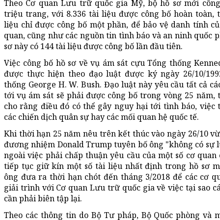
Theo Cơ quan Lưu trữ quốc gia Mỹ, bộ hồ sơ mới côn
triệu trang, với 8.336 tài liệu được công bố hoàn toàn, 
liệu chỉ được công bố một phần, để bảo vệ danh tính củ
quan, cũng như các nguồn tin tình báo và an ninh quốc 
sơ này có 144 tài liệu được công bố lần đầu tiên.
Việc công bố hồ sơ về vụ ám sát cựu Tổng thống Kenned
được thực hiện theo đạo luật được ký ngày 26/10/199
thống George H. W. Bush. Đạo luật này yêu cầu tất cả các
tới vụ ám sát sẽ phải được công bố trong vòng 25 năm, 
cho rằng điều đó có thể gây nguy hại tới tình báo, việc 
các chiến dịch quân sự hay các mối quan hệ quốc tế.
Khi thời hạn 25 năm nêu trên kết thúc vào ngày 26/10 v
đương nhiệm Donald Trump tuyên bố ông "không có sự l
ngoài việc phải chấp thuận yêu cầu của một số cơ quan
tiếp tục giữ kín một số tài liệu nhất định trong hồ sơ m
ông đưa ra thời hạn chót đến tháng 3/2018 để các cơ q
giải trình với Cơ quan Lưu trữ quốc gia về việc tại sao cá
cần phải biên tập lại.
Theo các thông tin do Bộ Tư pháp, Bộ Quốc phòng và 