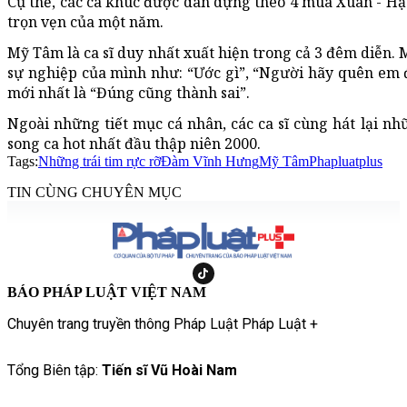
Cụ thể, các ca khúc được dàn dựng theo 4 mùa Xuân - Hạ -
trọn vẹn của một năm.
Mỹ Tâm là ca sĩ duy nhất xuất hiện trong cả 3 đêm diễn. 
sự nghiệp của mình như: “Ước gì”, “Người hãy quên em đ
mới nhất là “Đúng cũng thành sai”.
Ngoài những tiết mục cá nhân, các ca sĩ cùng hát lại n
song ca hot nhất đầu thập niên 2000.
Tags:
Những trái tim rực rỡ
Đàm Vĩnh Hưng
Mỹ Tâm
Phapluatplus
TIN CÙNG CHUYÊN MỤC
BÁO PHÁP LUẬT VIỆT NAM
Chuyên trang truyền thông Pháp Luật Pháp Luật +
Tổng Biên tập:
Tiến sĩ Vũ Hoài Nam