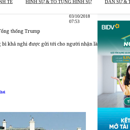
NH TẾ
HÌNH SỰ & TỐ TỤNG HÌNH SỰ
DÂN SỰ & 
03/10/2018
07:53
 Tổng thống Trump
 bì khả nghi được gửi tới cho người nhận là
 hại