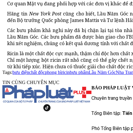
Cơ quan Mật vụ đang phối hợp với các đơn vị khác để đ
Hãng tin
New York Post
cũng
cho biết, Lầu Năm Góc 
đến Bộ trưởng Quốc phòng James Mattis và Tư lệnh Hải
Các bưu phẩm khả nghi này đã bị chặn lại tại tòa nhà
Lầu Năm Góc. Các bưu phẩm đã được bàn giao cho FBI 
khi xét nghiệm, chúng có kết quả dương tính với chất đ
Ricin là một chất độc cực mạnh, thậm chí độc hơn chất 
Chỉ một lượng bột ricin rất nhỏ cũng có thể gây chết n
từ khi tiếp xúc. Hiện chưa có thuốc giải cho chất độc ric
Tags:
bưu điện
chất độc
phong bì
ricin
bưu phẩm
Lầu Năm Góc
Nha Tra
TIN CÙNG CHUYÊN MỤC
BÁO PHÁP LUẬT 
Chuyên trang truyền
Tổng Biên tập:
Tiến
Phó Tổng Biên tập p