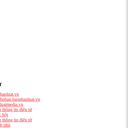
T
hapluat.vn
hnhan.baophapluat.vn
luatmedia.vn
 thông tin điện tử
 hội
 thông tin điện tử
h phủ