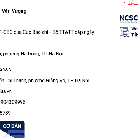
Bộ T
 Văn Vượng
P-CBC của Cục Báo chí - Bộ TT&TT cấp ngày
ú, phường Hà Đông, TP Hà Nội
SOẠN
n Chí Thanh, phường Giảng Võ, TP. Hà Nội
us.vn
- 0904309996
78789