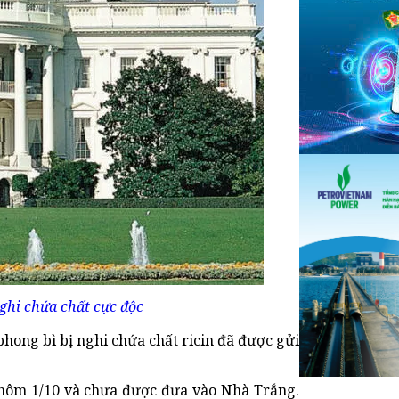
ghi chứa chất cực độc
phong bì bị nghi chứa chất ricin đã được gửi
i hôm 1/10 và chưa được đưa vào Nhà Trắng.