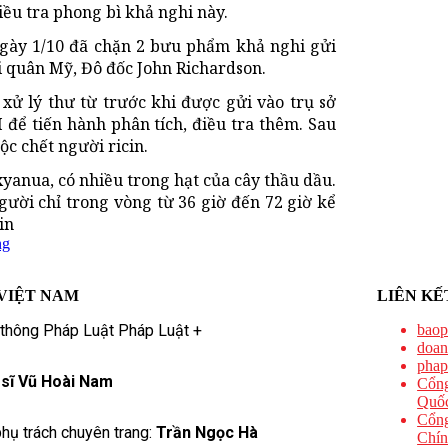
iều tra phong bì khả nghi này.
ngày 1/10 đã chặn 2 bưu phẩm khả nghi gửi
 quân Mỹ, Đô đốc John Richardson.
 xử lý thư từ trước khi được gửi vào trụ sở
để tiến hành phân tích, điều tra thêm. Sau
ộc chết người ricin.
xyanua, có nhiều trong hạt của cây thầu dầu.
gười chỉ trong vòng từ 36 giờ đến 72 giờ kể
in
ng
VIỆT NAM
LIÊN KẾ
 thông Pháp Luật Pháp Luật +
baop
doan
phap
 sĩ Vũ Hoài Nam
Cổng
Quốc
Cổng
hụ trách chuyên trang:
Trần Ngọc Hà
Chín