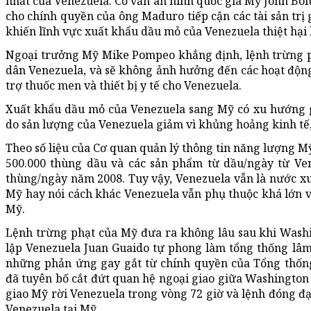
nhất của Venezuela. Cố vấn an ninh quốc gia Mỹ John Bo
cho chính quyền của ông Maduro tiếp cận các tài sản trị 
khiến lĩnh vực xuất khẩu dầu mỏ của Venezuela thiệt hại
Ngoại trưởng Mỹ Mike Pompeo khẳng định, lệnh trừng 
dân Venezuela, và sẽ không ảnh hưởng đến các hoạt động 
trợ thuốc men và thiết bị y tế cho Venezuela.
Xuất khẩu dầu mỏ của Venezuela sang Mỹ có xu hướng
do sản lượng của Venezuela giảm vì khủng hoảng kinh tế, 
Theo số liệu của Cơ quan quản lý thông tin năng lượng 
500.000 thùng dầu và các sản phẩm từ dầu/ngày từ Ven
thùng/ngày năm 2008. Tuy vậy, Venezuela vẫn là nước xuấ
Mỹ hay nói cách khác Venezuela vẫn phụ thuộc khá lớn 
Mỹ.
Lệnh trừng phạt của Mỹ đưa ra không lâu sau khi Washi
lập Venezuela Juan Guaido tự phong làm tổng thống lâm
những phản ứng gay gắt từ chính quyền của Tổng thố
đã tuyên bố cắt đứt quan hệ ngoại giao giữa Washington 
giao Mỹ rời Venezuela trong vòng 72 giờ và lệnh đóng đạ
Venezuela tại Mỹ.