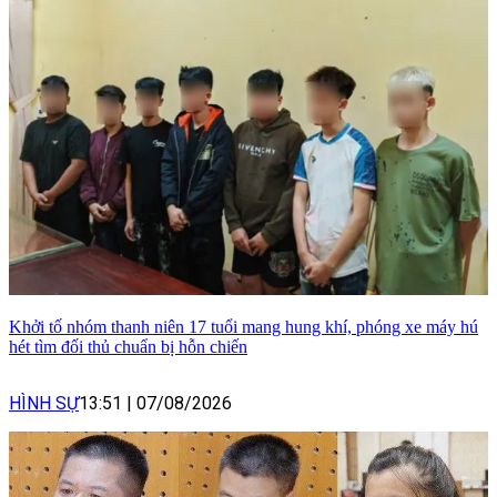
Khởi tố nhóm thanh niên 17 tuổi mang hung khí, phóng xe máy hú
hét tìm đối thủ chuẩn bị hỗn chiến
HÌNH SỰ
13:51
|
07/08/2026