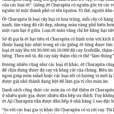
của các loại ớt”. Giống ớt Charapita có nguồn gốc từ các 
nguồn từ một thành phố có tên Iquitos. Vì thế, người dân ở
Ớt Charapita là loại cây bụi có hoa trắng, mỗi cây có hà
xanh, tím vàng đỏ rất đẹp, nhưng màu vàng phổ biến hơn c
một cụm hạt ở giữa. Loại ớt màu vàng chỉ bé bằng hạt tiê
Sở dĩ gọi là ớt hạt tiêu vì Charapita có hình tròn với kích
thuộc hạng bậc nhất trong số các giống ớt từng được tìm t
loại ớt này lên tới 30.000 tới 50.000 độ cay Scolville, thậm
tiếng. Theo mô tả, độ cay này thậm chí có thể “làm thủng”
Đương nhiên cũng như các loại ớt khác, ớt Charapita cũn
để chịu đựng được độ cay và bỏng rát của chúng. Nếu ăn s
ngon giúp món salad hoặc các loại sốt có hương vị mới lạ
được giã nhỏ thành dạng bột để làm gia vị cho món ăn.
Danh sách công thức các món ăn có thể thêm ớt Charapita d
ở nhiều quốc gia, được nhiều đầu bếp ưa thích. Tuy khô
ớt Aji Charapita vẫn được đầu bếp ở nhà hàng 5 sao đặc b
“So với các loại gia vị khác thì Charapita có vị rất cay.