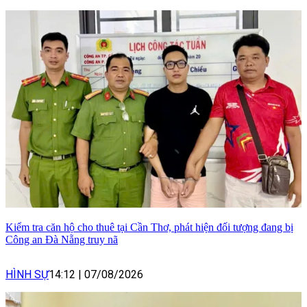
Kiểm tra căn hộ cho thuê tại Cần Thơ, phát hiện đối tượng đang bị
Công an Đà Nẵng truy nã
HÌNH SỰ
14:12
|
07/08/2026