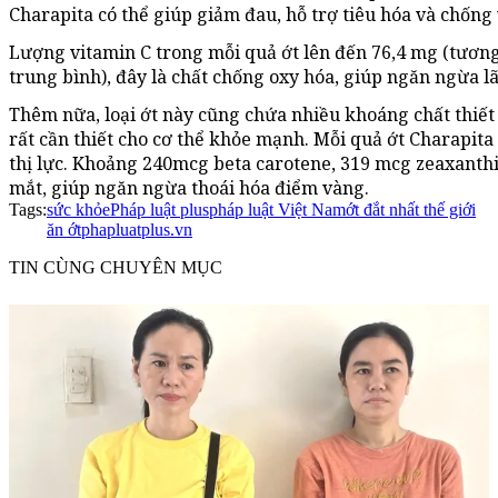
Charapita có thể giúp giảm đau, hỗ trợ tiêu hóa và chống
Lượng vitamin C trong mỗi quả ớt lên đến 76,4 mg (tươ
trung bình), đây là chất chống oxy hóa, giúp ngăn ngừa lã
Thêm nữa, loại ớt này cũng chứa nhiều khoáng chất thiết y
rất cần thiết cho cơ thể khỏe mạnh. Mỗi quả ớt Charapita 
thị lực. Khoảng 240mcg beta carotene, 319 mcg zeaxanthi
mắt, giúp ngăn ngừa thoái hóa điểm vàng.
Tags:
sức khỏe
Pháp luật plus
pháp luật Việt Nam
ớt đắt nhất thế giới
ăn ớt
phapluatplus.vn
TIN CÙNG CHUYÊN MỤC