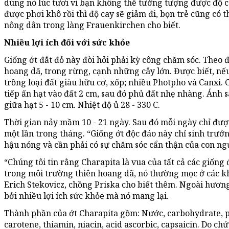
dùng nó lúc tươi vì bạn không thể tưởng tượng được độ 
được phơi khô rồi thì độ cay sẽ giảm đi, bọn trẻ cũng có 
nông dân trong làng Frauenkirchen cho biết.
Nhiều lợi ích đối với sức khỏe
Giống ớt đắt đỏ này đòi hỏi phải kỳ công chăm sóc. Theo 
hoang dã, trong rừng, cạnh những cây lớn. Được biết, nế
trồng loại đất giàu hữu cơ, xốp; nhiều Photpho và Canxi. 
tiếp ấn hạt vào đất 2 cm, sau đó phủ đất nhẹ nhàng. Ánh 
giữa hạt 5 - 10 cm. Nhiệt độ ủ 28 - 330 C.
Thời gian nảy mầm 10 - 21 ngày. Sau đó mỗi ngày chỉ đượ
một lần trong tháng. “Giống ớt độc đáo này chỉ sinh trưởn
hậu nóng và cần phải có sự chăm sóc cẩn thận của con ngườ
“Chúng tôi tin rằng Charapita là vua của tất cả các giống 
trong môi trường thiên hoang dã, nó thường mọc ở các k
Erich Stekovicz, chồng Priska cho biết thêm. Ngoài hương
bởi nhiều lợi ích sức khỏe mà nó mang lại.
Thành phần của ớt Charapita gồm: Nước, carbohydrate, pro
carotene, thiamin, niacin, acid ascorbic, capsaicin. Do c