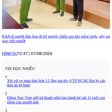
Khởi tố người đàn ông đi bộ ngược chiều sau khi uống rượu, gây tai
nạn chết người
HÌNH SỰ
12:47
|
07/08/2026
TIN ĐỌC NHIỀU
1
Xét xử vụ mua bán hơn 12,3kg ma túy ở TP HCM: Hai bị cáo
lĩnh án tử hình
2
Đồng Nai: Tạm giữ gã thanh niên bạo hành bé gái 11 tuổi con
riêng của người tình
3