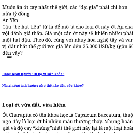
Muốn ăn ớt cay nhất thế giới, các “đại gia” phải chi hơn
nửa tỷ đồng
An Yên
Cậu “bé hạt tiêu” từ là để mô tả cho loại ớt này-ớt Aji c
vội đánh giá thấp. Giá một cân ớt này sẽ khiến nhiều phả
một hạt đậu. Theo đó, cùng với nhụy hoa nghệ tây và vani
vị đắt nhất thế giới với giá lên đến 25.000 USD/kg (gần 6
đến vậy?
Hàng ngàn người “Đi bộ vì sức khỏe”
Nắng nóng ảnh hưởng như thế nào đến sức khỏe?
Loại ớt vừa đắt, vừa hiếm
Ớt Charapita có tên khoa học là Capsicum Baccatum, thuộ
ngỡ đây là loại ớt bi nhiều màu thường thấy. Nhưng hoàn
giá và độ cay “khủng”nhất thế giới này lại là một loại hoà