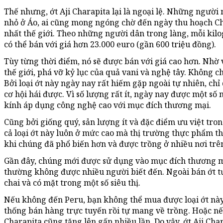
Thế nhưng, ớt Aji Charapita lại là ngoại lệ. Những người
nhỏ ở Áo, ai cũng mong ngóng chờ đến ngày thu hoạch Char
nhất thế giới. Theo những người dân trong làng, mỗi kil
có thể bán với giá hơn 23.000 euro (gần 600 triệu đồng).
Tùy từng thời điểm, nó sẽ được bán với giá cao hơn. Nhờ v
thế giới, phá vỡ kỷ lục của quả vani và nghệ tây. Không ch
Bởi loại ớt này ngày nay rất hiếm gặp ngoài tự nhiên, chỉ
cơ hội hái được. Vì số lượng rất ít, ngày nay được một 
kính áp dụng công nghệ cao với mục đích thương mại.
Cũng bởi giống quý, sản lượng ít và đặc điểm ưu việt tr
cả loại ớt này luôn ở mức cao mà thị trường thực phẩm th
khi chúng đã phổ biến hơn và được trồng ở nhiều nơi trên
Gần đây, chúng mới được sử dụng vào mục đích thương m
thường không được nhiều người biết đến. Ngoài bán ớt t
chai và có mặt trong một số siêu thị.
Nếu không đến Peru, bạn không thể mua được loại ớt này
thống bán hàng trực tuyến rồi tự mang về trồng. Hoặc nếu
Charapita cũng tăng lên gấp nhiều lần. Do vậy, ớt Aji C