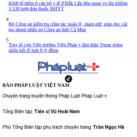
Khởi tố thêm 6 cán bộ y tế ở Đắk Lắk liên quan vụ lập khống
3.539 lượt đơn thuốc BHYT
4
Bộ Công an kiểm tra công tác quản lý, giam giữ, giáo dục cải
tạo phạm nhân tại Công an tỉnh Cà Mau
5
Truy tố cựu Viện trưởng Viện Pháp y tâm thần Trung ương
nhận hối lộ hơn 8 tỷ đồng
BÁO PHÁP LUẬT VIỆT NAM
Chuyên trang truyền thông Pháp Luật Pháp Luật +
Tổng Biên tập:
Tiến sĩ Vũ Hoài Nam
Phó Tổng Biên tập phụ trách chuyên trang:
Trần Ngọc Hà