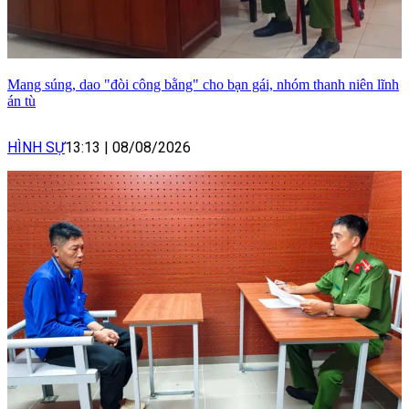
Mang súng, dao "đòi công bằng" cho bạn gái, nhóm thanh niên lĩnh
án tù
HÌNH SỰ
13:13
|
08/08/2026