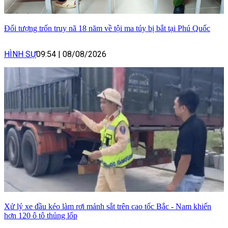
Đối tượng trốn truy nã 18 năm về tội ma túy bị bắt tại Phú Quốc
HÌNH SỰ
09:54
|
08/08/2026
Xử lý xe đầu kéo làm rơi mảnh sắt trên cao tốc Bắc - Nam khiến
hơn 120 ô tô thủng lốp