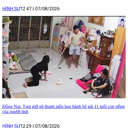
HÌNH SỰ
12:47
|
07/08/2026
Đồng Nai: Tạm giữ gã thanh niên bạo hành bé gái 11 tuổi con riêng
của người tình
HÌNH SỰ
12:29
|
07/08/2026