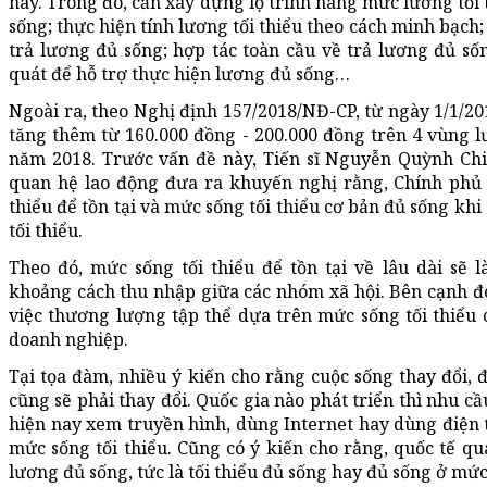
này. Trong đó, cần xây dựng lộ trình nâng mức lương tối 
sống; thực hiện tính lương tối thiểu theo cách minh bạch
trả lương đủ sống; hợp tác toàn cầu về trả lương đủ số
quát để hỗ trợ thực hiện lương đủ sống…
Ngoài ra, theo Nghị định 157/2018/NĐ-CP, từ ngày 1/1/201
tăng thêm từ 160.000 đồng - 200.000 đồng trên 4 vùng 
năm 2018. Trước vấn đề này, Tiến sĩ Nguyễn Quỳnh Ch
quan hệ lao động đưa ra khuyến nghị rằng, Chính phủ 
thiểu để tồn tại và mức sống tối thiểu cơ bản đủ sống khi
tối thiểu.
Theo đó, mức sống tối thiểu để tồn tại về lâu dài sẽ 
khoảng cách thu nhập giữa các nhóm xã hội. Bên cạnh đ
việc thương lượng tập thể dựa trên mức sống tối thiểu
doanh nghiệp.
Tại tọa đàm, nhiều ý kiến cho rằng cuộc sống thay đổi, đ
cũng sẽ phải thay đổi. Quốc gia nào phát triển thì nhu cầu
hiện nay xem truyền hình, dùng Internet hay dùng điện t
mức sống tối thiểu. Cũng có ý kiến cho rằng, quốc tế qu
lương đủ sống, tức là tối thiểu đủ sống hay đủ sống ở mức 