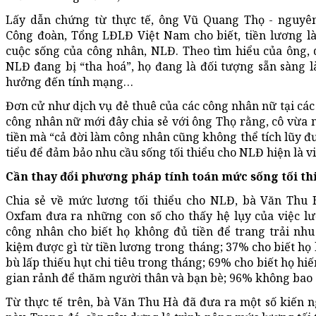
Lấy dẫn chứng từ thực tế, ông Vũ Quang Thọ - nguyê
Công đoàn, Tổng LĐLĐ Việt Nam cho biết, tiền lương là
cuộc sống của công nhân, NLĐ. Theo tìm hiểu của ông, 
NLĐ đang bị “tha hoá”, họ đang là đối tượng sẵn sàng 
hưởng đến tính mạng…
Đơn cử như dịch vụ đẻ thuê của các công nhân nữ tại các
công nhân nữ mới đây chia sẻ với ông Thọ rằng, cô vừa n
tiền mà “cả đời làm công nhân cũng không thể tích lũy đư
tiểu để đảm bảo nhu cầu sống tối thiểu cho NLĐ hiện là vi
Cần thay đổi phương pháp tính toán mức sống tối th
Chia sẻ về mức lương tối thiểu cho NLĐ, bà Văn Thu 
Oxfam đưa ra những con số cho thấy hệ lụy của việc l
công nhân cho biết họ không đủ tiền để trang trải nhu
kiệm được gì từ tiền lương trong tháng; 37% cho biết họ 
bù lấp thiếu hụt chi tiêu trong tháng; 69% cho biết họ hi
gian rảnh để thăm người thân và bạn bè; 96% không bao 
Từ thực tế trên, bà Văn Thu Hà đã đưa ra một số kiến n