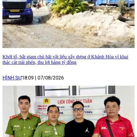
Khởi tố, bắt giam chủ bãi vật liệu xây dựng ở Khánh Hòa vì khai
thác cát trái phép, thu lợi hàng tỷ đồng
HÌNH SỰ
18:09
|
07/08/2026