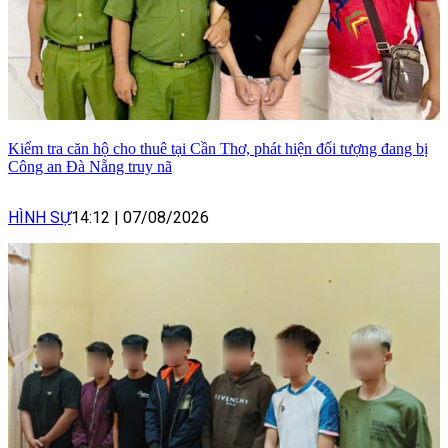
Kiểm tra căn hộ cho thuê tại Cần Thơ, phát hiện đối tượng đang bị
Công an Đà Nẵng truy nã
HÌNH SỰ
14:12
|
07/08/2026