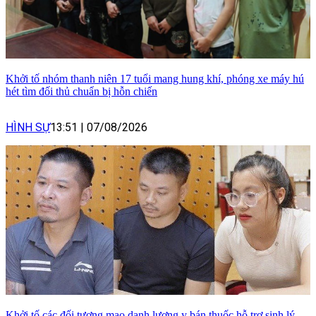
Khởi tố nhóm thanh niên 17 tuổi mang hung khí, phóng xe máy hú
hét tìm đối thủ chuẩn bị hỗn chiến
HÌNH SỰ
13:51
|
07/08/2026
Khởi tố các đối tượng mạo danh lương y bán thuốc hỗ trợ sinh lý,