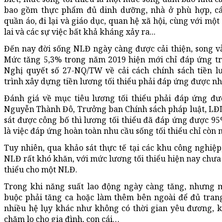
bao gồm thực phẩm đủ dinh dưỡng, nhà ở phù hợp, các
quần áo, đi lại và giáo dục, quan hệ xã hội, cùng với mộ
lai và các sự việc bất khả kháng xảy ra...
Đến nay đời sống NLĐ ngày càng được cải thiện, song v
Mức tăng 5,3% trong năm 2019 hiện mới chỉ đáp ứng tr
Nghị quyết số 27-NQ/TW về cải cách chính sách tiền 
trình xây dựng tiền lương tối thiểu phải đáp ứng được nh
Đánh giá về mục tiêu lương tối thiểu phải đáp ứng đượ
Nguyễn Thành Đô, Trưởng ban Chính sách pháp luật, LĐ
sát được công bố thì lương tối thiểu đã đáp ứng được 95
là việc đáp ứng hoàn toàn nhu cầu sống tối thiểu chỉ còn m
Tuy nhiên, qua khảo sát thực tế tại các khu công nghiệp
NLĐ rất khó khăn, với mức lương tối thiểu hiện nay chưa
thiểu cho một NLĐ.
Trong khi năng suất lao động ngày càng tăng, nhưng 
buộc phải tăng ca hoặc làm thêm bên ngoài để đủ trang
nhiều hệ lụy khác như không có thời gian yêu đương, k
chăm lo cho gia đình, con cái…