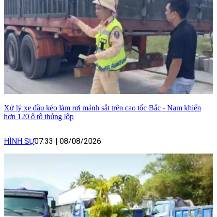
Xử lý xe đầu kéo làm rơi mảnh sắt trên cao tốc Bắc - Nam khiến
hơn 120 ô tô thủng lốp
HÌNH SỰ
07:33
|
08/08/2026