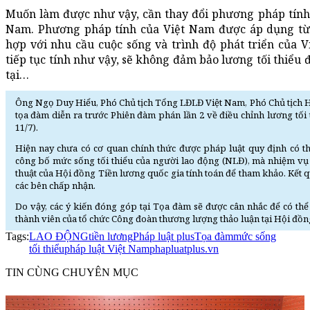
Muốn làm được như vậy, cần thay đổi phương pháp tính 
Nam. Phương pháp tính của Việt Nam được áp dụng từ
hợp với nhu cầu cuộc sống và trình độ phát triển của 
tiếp tục tính như vậy, sẽ không đảm bảo lương tối thiểu
tại…
Ông Ngọ Duy Hiểu, Phó Chủ tịch Tổng LĐLĐ Việt Nam, Phó Chủ tịch Hộ
tọa đàm diễn ra trước Phiên đàm phán lần 2 về điều chỉnh lương tối 
11/7).
Hiện nay chưa có cơ quan chính thức được pháp luật quy định có t
công bố mức sống tối thiểu của người lao động (NLĐ), mà nhiệm vụ
thuật của Hội đồng Tiền lương quốc gia tính toán để tham khảo. Kết 
các bên chấp nhận.
Do vậy, các ý kiến đóng góp tại Tọa đàm sẽ được cân nhắc để có thể
thành viên của tổ chức Công đoàn thương lượng thảo luận tại Hội đồng
Tags:
LAO ĐỘNG
tiền lương
Pháp luật plus
Tọa đàm
mức sống
tối thiểu
pháp luật Việt Nam
phapluatplus.vn
TIN CÙNG CHUYÊN MỤC