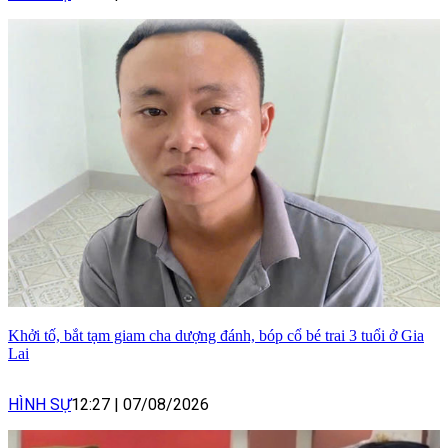
Khởi tố, bắt tạm giam cha dượng đánh, bóp cổ bé trai 3 tuổi ở Gia
Lai
HÌNH SỰ
12:27
|
07/08/2026