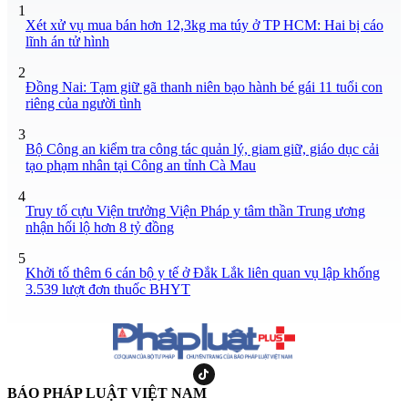
1
Xét xử vụ mua bán hơn 12,3kg ma túy ở TP HCM: Hai bị cáo
lĩnh án tử hình
2
Đồng Nai: Tạm giữ gã thanh niên bạo hành bé gái 11 tuổi con
riêng của người tình
3
Bộ Công an kiểm tra công tác quản lý, giam giữ, giáo dục cải
tạo phạm nhân tại Công an tỉnh Cà Mau
4
Truy tố cựu Viện trưởng Viện Pháp y tâm thần Trung ương
nhận hối lộ hơn 8 tỷ đồng
5
Khởi tố thêm 6 cán bộ y tế ở Đắk Lắk liên quan vụ lập khống
3.539 lượt đơn thuốc BHYT
BÁO PHÁP LUẬT VIỆT NAM