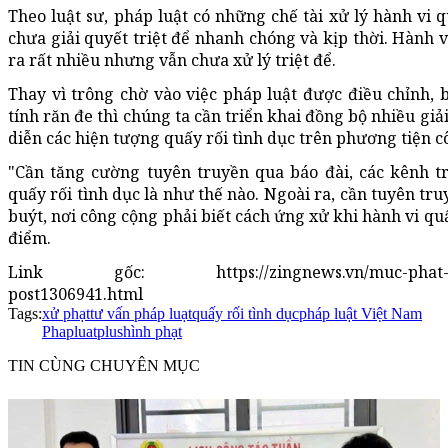
Theo luật sư, pháp luật có những chế tài xử lý hành vi q
chưa giải quyết triệt để nhanh chóng và kịp thời. Hành v
ra rất nhiều nhưng vẫn chưa xử lý triệt để.
Thay vì trông chờ vào việc pháp luật được điều chỉnh,
tính răn đe thì chúng ta cần triển khai đồng bộ nhiều gi
diễn các hiện tượng quấy rối tình dục trên phương tiện c
"Cần tăng cường tuyên truyền qua báo đài, các kênh tr
quấy rối tình dục là như thế nào. Ngoài ra, cần tuyên t
buýt, nơi công cộng phải biết cách ứng xử khi hành vi quấ
điểm.
Link gốc: https://zingnews.vn/muc-phat-nao-ch
post1306941.html
Tags:
xử phạt
tư vấn pháp luạt
quấy rối tình dục
pháp luật Việt Nam
Phapluatplus
hình phạt
TIN CÙNG CHUYÊN MỤC