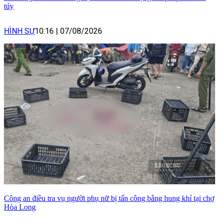
túy
HÌNH SỰ
10:16
|
07/08/2026
Công an điều tra vụ người phụ nữ bị tấn công bằng hung khí tại chợ
Hòa Long