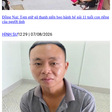
Đồng Nai: Tạm giữ gã thanh niên bạo hành bé gái 11 tuổi con riêng
của người tình
HÌNH SỰ
12:29
|
07/08/2026