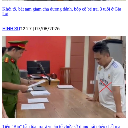
Khởi tố, bắt tạm giam cha dượng đánh, bóp cổ bé trai 3 tuổi ở Gia
Lai
HÌNH SỰ
12:27
|
07/08/2026
Tiến "Bịp" hầu tòa trong vụ án tổ chức sử dụng trái phép chất ma