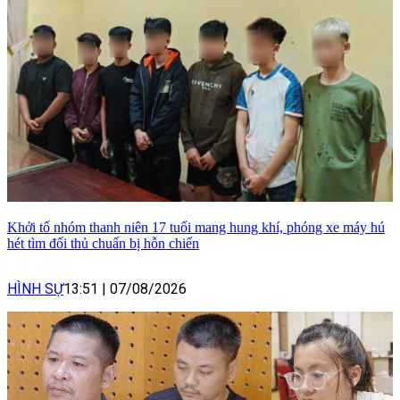
Khởi tố nhóm thanh niên 17 tuổi mang hung khí, phóng xe máy hú
hét tìm đối thủ chuẩn bị hỗn chiến
HÌNH SỰ
13:51
|
07/08/2026