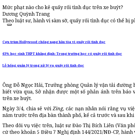
Mức phạt nào cho kẻ quấy rối tình dục trên xe buýt?
Dương Quỳnh Trang
Theo luật sư, hành vi sàm sỡ, quấy rối tình dục có thể bị 
Cựu trùm Hollywood chống nạng hầu tòa vì quấy rối tình dục
63% học sinh THPT khẳng định: Trong trường học có quấy rối tình dục
Lỗ hổng quản lý trong xử lý vụ quấy rối tình dục
Ông Đỗ Ngọc Hải, Trưởng phòng Quản lý vận tải đường b
biết vừa qua, Sở nhận được một số phản ánh trên báo v
trên xe buýt.
Ngày 3/4, chia sẻ với
Zing
,
các nạn nhân nói rằng vụ việ
năm trước trên địa bàn thành phố, kể cả trước và sau khi
Theo dõi vụ việc trên, luật sư Đào Thị Bích Liên (Văn p
cứ theo khoản 5 Điều 7 Nghị định 144/2021/NĐ-CP, hành vi