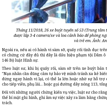
Tháng 11/2018, 26 xe buýt tuyến số 53 (Trung tâm
được lắp 3-4 camera/xe và loa cảnh báo để phòng ng
và trẻ em. Ảnh: An
Ngoài ra, nếu ai có hành vi sàm sỡ, quấy rối tình dục trên
có chứng cứ đầy đủ thì đây là dấu hiệu phạm tội Dâm ô 
146 Bộ luật Hình sự.
Theo luật sư, khi bị quấy rối, sàm sỡ trên xe buýt bản
"Nạn nhân cần dũng cảm tự bảo vệ mình tránh xa kẻ biến 
dừng ngay hành vi lại, có thể la lớn hoặc nhờ sự hỗ tr
cho tiếp viên, phụ lái... hoặc gọi đường dây nóng 113, tổn
Đối với những người chứng kiến vụ việc, luật sư cho rằng
thể bí mật ghi hình, ghi âm sự việc xảy ra làm bằng chứn
trách.