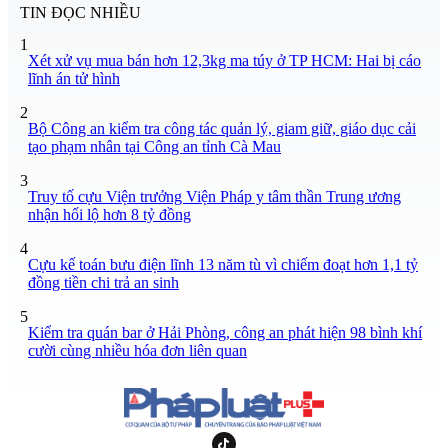
TIN ĐỌC NHIỀU
1
Xét xử vụ mua bán hơn 12,3kg ma túy ở TP HCM: Hai bị cáo
lĩnh án tử hình
2
Bộ Công an kiểm tra công tác quản lý, giam giữ, giáo dục cải
tạo phạm nhân tại Công an tỉnh Cà Mau
3
Truy tố cựu Viện trưởng Viện Pháp y tâm thần Trung ương
nhận hối lộ hơn 8 tỷ đồng
4
Cựu kế toán bưu điện lĩnh 13 năm tù vì chiếm đoạt hơn 1,1 tỷ
đồng tiền chi trả an sinh
5
Kiểm tra quán bar ở Hải Phòng, công an phát hiện 98 bình khí
cười cùng nhiều hóa đơn liên quan