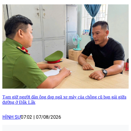
Tạm giữ người đàn ông đạp ngã xe máy của chồng cũ bạn gái giữa
đường ở Đắk Lắk
HÌNH SỰ
07:02
|
07/08/2026