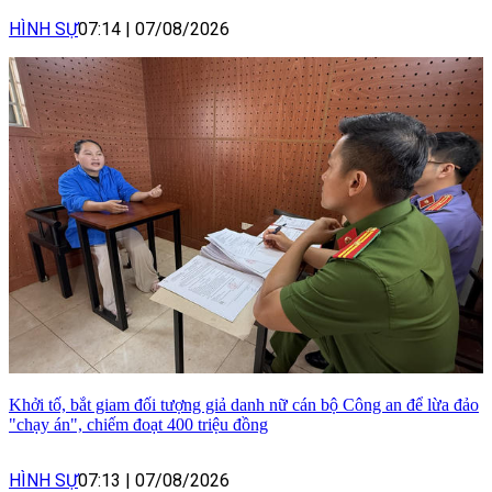
HÌNH SỰ
07:14
|
07/08/2026
Khởi tố, bắt giam đối tượng giả danh nữ cán bộ Công an để lừa đảo
"chạy án", chiếm đoạt 400 triệu đồng
HÌNH SỰ
07:13
|
07/08/2026