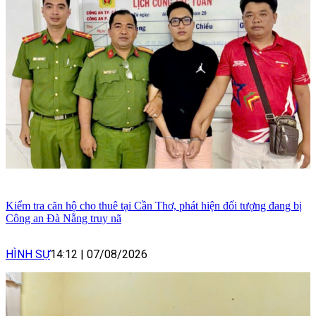
Kiểm tra căn hộ cho thuê tại Cần Thơ, phát hiện đối tượng đang bị
Công an Đà Nẵng truy nã
HÌNH SỰ
14:12
|
07/08/2026