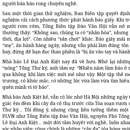
người bán báo rong chuyển nghề.
Sau một thời gian thử nghiệm, Ban Biên tập quyết địn
nghiệm cải cách phương thức phát hành báo giấy. Khi tr
người rơm rớm, Tổng Biên tập Đào Văn Hội vẫn nở 
thường thấy: “Không sao, chúng ta có “nhân hòa”, nhưng 
thời, địa lợi”. Còn nhiều “sân chơi” khác. Báo giấy mãi 
“mẹ”, ấn hành hàng ngày, nhưng vẫn phải làm đúng tôn 
hay, đừng để bạn đọc than phiền là “bị ấn vào tay và hành
Nhà báo Lê Đại Anh Kiệt nay đã về hưu. Nhớ lại nhữn
“nóng” Tổng Thư ký, anh tâm sự: “Nhiều năm làm báo ở n
qua không khí làm việc mới mẻ như vậy. Một tập thể mớ
trương, có khúc mắc, có những lúc vừa làm vừa tìm hiểu..
quên mình vì tờ báo”.
Nhà báo Anh Kiệt kể, vẫn có lúc nhớ Hà Nội những ngày 
giác êm đềm khi cây đa cổ thụ trước cửa Tòa soạn vươn 
Thư ký… Tôi đồng ý, nhưng cũng liên tưởng thêm một
PLVN như Tổng Biên tập Đào Văn Hội, nguyên Phó Tổng
Lê Đại Anh Kiệt… một đời tâm huyết với nghề, luôn nha
sóc nhân viên; cũng chính là những “cây đa” tỏa bóng mát