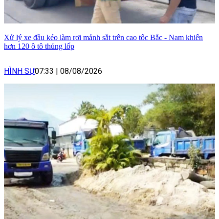
Xử lý xe đầu kéo làm rơi mảnh sắt trên cao tốc Bắc - Nam khiến
hơn 120 ô tô thủng lốp
HÌNH SỰ
07:33
|
08/08/2026