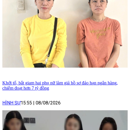
Khởi tố, bắt giam hai phụ nữ làm giả hồ sơ đáo hạn ngân hàng,
chiếm đoạt hơn 7 tỷ đồng
HÌNH SỰ
15:55
|
08/08/2026