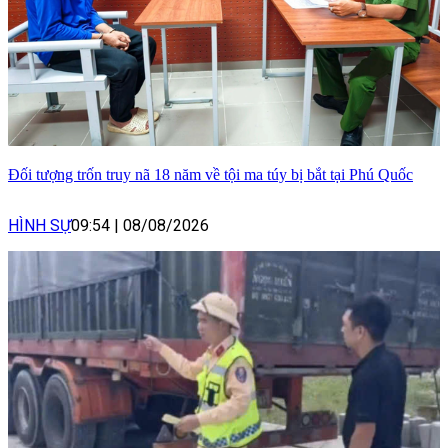
Đối tượng trốn truy nã 18 năm về tội ma túy bị bắt tại Phú Quốc
HÌNH SỰ
09:54
|
08/08/2026