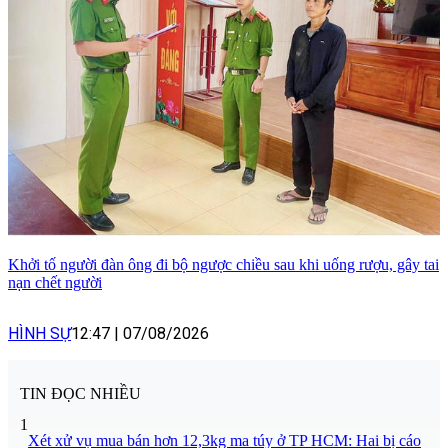
Khởi tố người đàn ông đi bộ ngược chiều sau khi uống rượu, gây tai
nạn chết người
HÌNH SỰ
12:47
|
07/08/2026
TIN ĐỌC NHIỀU
1
Xét xử vụ mua bán hơn 12,3kg ma túy ở TP HCM: Hai bị cáo