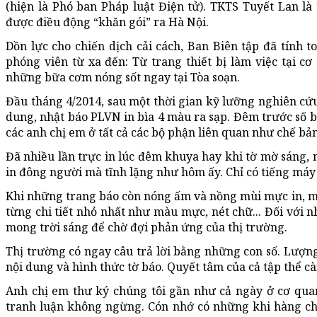
(hiện là Phó ban Pháp luật Điện tử). TKTS Tuyết Lan l
được điều động “khăn gói” ra Hà Nội.
Dồn lực cho chiến dịch cải cách, Ban Biên tập đã tính t
phóng viên từ xa đến: Từ trang thiết bị làm việc tại cơ
những bữa cơm nóng sốt ngay tại Tòa soạn.
Đầu tháng 4/2014, sau một thời gian kỹ lưỡng nghiên cứu 
dung, nhật báo PLVN in bìa 4 màu ra sạp. Đêm trước số bá
các anh chị em ở tất cả các bộ phận liên quan như chế bản,
Đã nhiều lần trực in lúc đêm khuya hay khi tờ mờ sáng, 
in đông người mà tĩnh lặng như hôm ấy. Chỉ có tiếng máy 
Khi những trang báo còn nóng ấm và nồng mùi mực in, m
từng chi tiết nhỏ nhất như màu mực, nét chữ... Đối với 
mong trời sáng để chờ đợi phản ứng của thị trường.
Thị trường có ngay câu trả lời bằng những con số. Lượng
nội dung và hình thức tờ báo. Quyết tâm của cả tập thể c
Anh chị em thư ký chúng tôi gần như cả ngày ở cơ qua
tranh luận không ngừng. Cón nhớ có những khi hàng chụ