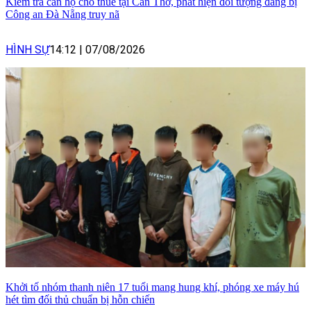
Kiểm tra căn hộ cho thuê tại Cần Thơ, phát hiện đối tượng đang bị
Công an Đà Nẵng truy nã
HÌNH SỰ
14:12
|
07/08/2026
Khởi tố nhóm thanh niên 17 tuổi mang hung khí, phóng xe máy hú
hét tìm đối thủ chuẩn bị hỗn chiến