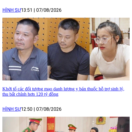
HÌNH SỰ
13:51
|
07/08/2026
Khởi tố các đối tượng mạo danh lương y bán thuốc hỗ trợ sinh lý,
thu bất chính hơn 120 tỷ đồng
HÌNH SỰ
12:50
|
07/08/2026