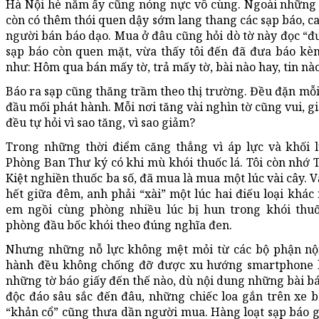
Hà Nội hè năm ấy cũng nóng nực vô cùng. Ngoài những g
còn có thêm thói quen dậy sớm lang thang các sạp báo, ca
người bán báo dạo. Mua ở đâu cũng hỏi dò tờ này đọc “đư
sạp báo còn quen mặt, vừa thấy tôi đến đã đưa báo kè
như: Hôm qua bán mấy tờ, trả mấy tờ, bài nào hay, tin nào
Báo ra sạp cũng thăng trầm theo thị trường. Đều đặn mỗi 
đầu mối phát hành. Mỗi nơi tăng vài nghìn tờ cũng vui, 
đều tự hỏi vì sao tăng, vì sao giảm?
Trong những thời điểm căng thẳng vì áp lực và khối l
Phòng Ban Thư ký có khi mù khói thuốc lá. Tôi còn nhớ
Kiệt nghiền thuốc ba số, đã mua là mua một lúc vài cây. 
hết giữa đêm, anh phải “xài” một lúc hai điếu loại khác
em ngồi cùng phòng nhiều lúc bị hun trong khói thuố
phòng đầu bốc khói theo đúng nghĩa đen.
Nhưng những nỗ lực không mệt mỏi từ các bộ phận nộ
hành đều không chống đỡ được xu hướng smartphone l
những tờ báo giấy đến thế nào, dù nội dung những bài bá
độc đáo sâu sắc đến đâu, những chiếc loa gắn trên xe 
“khản cổ” cũng thưa dần người mua. Hàng loạt sạp báo gi