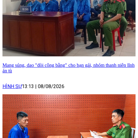
Mang súng, dao "đòi công bằng" cho bạn gái, nhóm thanh niên lĩnh
án tù
HÌNH SỰ
13:13
|
08/08/2026