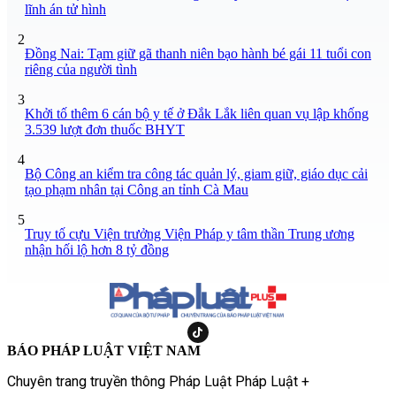
lĩnh án tử hình
2
Đồng Nai: Tạm giữ gã thanh niên bạo hành bé gái 11 tuổi con
riêng của người tình
3
Khởi tố thêm 6 cán bộ y tế ở Đắk Lắk liên quan vụ lập khống
3.539 lượt đơn thuốc BHYT
4
Bộ Công an kiểm tra công tác quản lý, giam giữ, giáo dục cải
tạo phạm nhân tại Công an tỉnh Cà Mau
5
Truy tố cựu Viện trưởng Viện Pháp y tâm thần Trung ương
nhận hối lộ hơn 8 tỷ đồng
BÁO PHÁP LUẬT VIỆT NAM
Chuyên trang truyền thông Pháp Luật Pháp Luật +