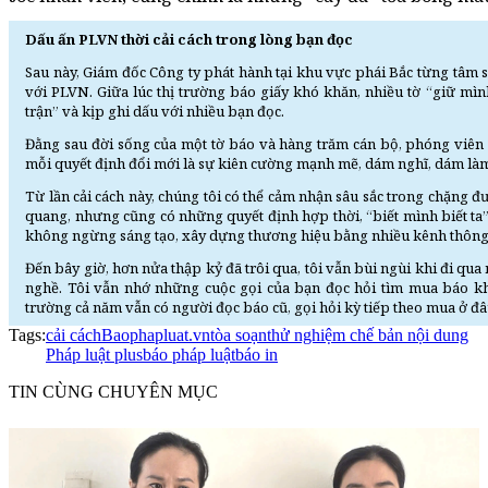
Dấu ấn PLVN thời cải cách trong lòng bạn đọc
Sau này, Giám đốc Công ty phát hành tại khu vực phái Bắc từng tâm 
với PLVN. Giữa lúc thị trường báo giấy khó khăn, nhiều tờ “giữ mì
trận” và kịp ghi dấu với nhiều bạn đọc.
Đằng sau đời sống của một tờ báo và hàng trăm cán bộ, phóng viên l
mỗi quyết định đổi mới là sự kiên cường mạnh mẽ, dám nghĩ, dám là
Từ lần cải cách này, chúng tôi có thể cảm nhận sâu sắc trong chặng 
quang, nhưng cũng có những quyết định hợp thời, “biết mình biết ta
không ngừng sáng tạo, xây dựng thương hiệu bằng nhiều kênh thông 
Đến bây giờ, hơn nửa thập kỷ đã trôi qua, tôi vẫn bùi ngùi khi đi qu
nghề. Tôi vẫn nhớ những cuộc gọi của bạn đọc hỏi tìm mua báo k
trường cả năm vẫn có người đọc báo cũ, gọi hỏi kỳ tiếp theo mua ở đ
Tags:
cải cách
Baophapluat.vn
tòa soạn
thử nghiệm chế bản nội dung
Pháp luật plus
báo pháp luật
báo in
TIN CÙNG CHUYÊN MỤC