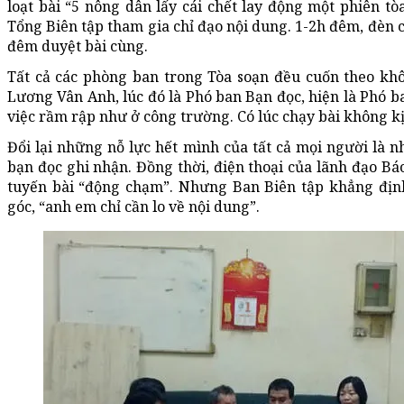
loạt bài “5 nông dân lấy cái chết lay động một phiên tò
Tổng Biên tập tham gia chỉ đạo nội dung. 1-2h đêm, đèn 
đêm duyệt bài cùng.
Tất cả các phòng ban trong Tòa soạn đều cuốn theo kh
Lương Vân Anh, lúc đó là Phó ban Bạn đọc, hiện là Phó b
việc rầm rập như ở công trường. Có lúc chạy bài không kịp
Đổi lại những nỗ lực hết mình của tất cả mọi người là n
bạn đọc ghi nhận. Đồng thời, điện thoại của lãnh đạo 
tuyến bài “động chạm”. Nhưng Ban Biên tập khẳng định
góc, “anh em chỉ cần lo về nội dung”.