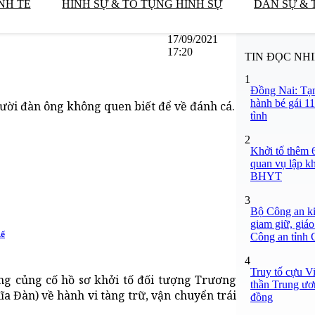
NH TẾ
HÌNH SỰ & TỐ TỤNG HÌNH SỰ
DÂN SỰ & 
17/09/2021
17:20
TIN ĐỌC NH
1
Đồng Nai: Tạm
hành bé gái 11
gười đàn ông không quen biết để về đánh cá.
tình
2
Khởi tố thêm 6
quan vụ lập k
BHYT
3
Bộ Công an ki
giam giữ, giáo
hế
Công an tỉnh
4
Truy tố cựu V
ng củng cố hồ sơ khởi tố đối tượng Trương
thần Trung ươ
a Đàn) về hành vi tàng trữ, vận chuyển trái
đồng