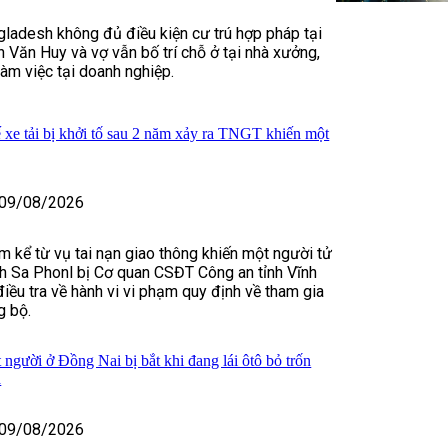
gladesh không đủ điều kiện cư trú hợp pháp tại
 Văn Huy và vợ vẫn bố trí chỗ ở tại nhà xưởng,
làm việc tại doanh nghiệp.
 xe tải bị khởi tố sau 2 năm xảy ra TNGT khiến một
09/08/2026
 kể từ vụ tai nạn giao thông khiến một người tử
ch Sa Phonl bị Cơ quan CSĐT Công an tỉnh Vĩnh
điều tra về hành vi vi phạm quy định về tham gia
g bộ.
 người ở Đồng Nai bị bắt khi đang lái ôtô bỏ trốn
a
09/08/2026