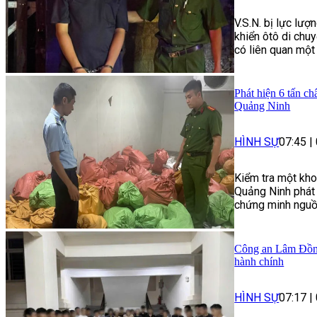
V.S.N. bị lực lượ
khiển ôtô di chu
có liên quan một 
Phát hiện 6 tấn c
Quảng Ninh
HÌNH SỰ
07:45
|
Kiểm tra một kho
Quảng Ninh phát 
chứng minh nguồn
Công an Lâm Đồng
hành chính
HÌNH SỰ
07:17
|