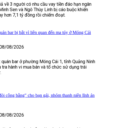
iả về 3 người có nhu cầu vay tiền đáo hạn ngân
Minh Sen và Ngô Thùy Linh bị cáo buộc khiến
y hơn 7,1 tỷ đồng rồi chiếm đoạt.
uán bar bị bắt vì liên quan đến ma túy ở Móng Cái
08/08/2026
 quán bar ở phường Móng Cái 1, tỉnh Quảng Ninh
u tra hành vi mua bán và tổ chức sử dụng trái
.
òi công bằng" cho bạn gái, nhóm thanh niên lĩnh án
08/08/2026