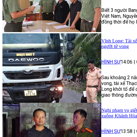
Biết 3 người Ban
Việt Nam, Nguyễn
đồng thời để họ 
Vĩnh Long: Tài xế
người tử vong
HÌNH SỰ
14:06
|
Sau khoảng 2 năm
vong, tài xế Thạ
Long khởi tố để 
giao thông đườn
Nghi phạm vụ giết
xuống Khánh Hò
HÌNH SỰ
13:58
|