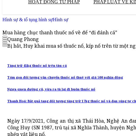
HOẠT ĐỘNG TƯ PHÁP
PHÁP LUẬT VỀ KI
Hình sự & tố tụng hình sự
Hình sự
Mua hàng chục thanh thuốc nổ về để “đi đánh cá”
Quang Phong
Bị bắt, Huy khai mua số thuốc nổ, kíp nổ trên từ một n
Tàng trữ 45kg thuốc nổ trên tàu cá
Tóm gọn đối tượng vận chuyển thuốc nổ thuê với giá 500 nghìn đồng
Ngựa quen đường cũ, vừa ra tù lại đi buôn thuốc nổ
Thanh Hoá: Bắt quả tang đối tượng tàng trữ 17kg thuốc nổ và đạn súng tự c
Ngày 17/9/2021, Công an thị xã Thái Hòa, Nghệ An đa
Công Huy (SN 1987, trú tại xã Nghĩa Thành, huyện Nghĩ
phép vật liệu nổ.