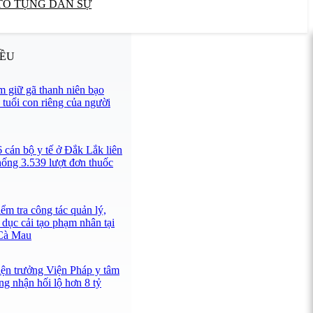
TỐ TỤNG DÂN SỰ
IỀU
 giữ gã thanh niên bạo
 tuổi con riêng của người
 cán bộ y tế ở Đắk Lắk liên
hống 3.539 lượt đơn thuốc
ểm tra công tác quản lý,
 dục cải tạo phạm nhân tại
 Cà Mau
iện trưởng Viện Pháp y tâm
ng nhận hối lộ hơn 8 tỷ