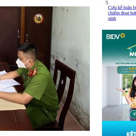
5
Cựu kế toán bư
chiếm đoạt hơn
sinh