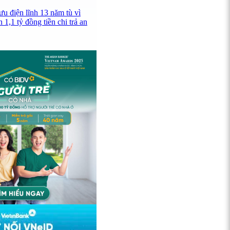
u điện lĩnh 13 năm tù vì
 1,1 tỷ đồng tiền chi trả an