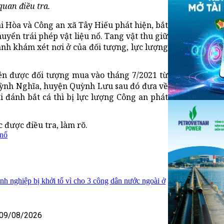
uan điều tra.
ái Hòa và Công an xã Tây Hiếu phát hiện, bắt
yển trái phép vật liệu nổ. Tang vật thu giữ
ành khám xét nơi ở của đối tượng, lực lượng
rên được đối tượng mua vào tháng 7/2021 từ
uỳnh Nghĩa, huyện Quỳnh Lưu sau đó đưa về
i đánh bắt cá thì bị lực lượng Công an phát
 được điều tra, làm rõ.
 nổ
h nghiệp bị khởi tố vì cho 3 công dân nước ngoài ở
09/08/2026