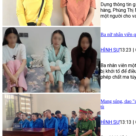
Dựng thông tin g
hàng, Phùng Thị 
một người cho va
Ba nữ nhân viên q
HÌNH SỰ
13:23
|
Ba nhân viên một
bị khởi tố để điề
phép chất ma túy
Mang súng, dao "đ
tù
HÌNH SỰ
13:13
|