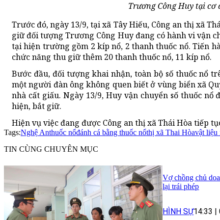
Trương Công Huy tại cơ q
Trước đó, ngày 13/9, tại xã Tây Hiếu, Công an thị xã Th
giữ đối tượng Trương Công Huy đang có hành vi vận chu
tại hiện trường gồm 2 kíp nổ, 2 thanh thuốc nổ. Tiến h
chức năng thu giữ thêm 20 thanh thuốc nổ, 11 kíp nổ.
Bước đầu, đối tượng khai nhận, toàn bộ số thuốc nổ t
một người đàn ông không quen biết ở vùng biển xã Q
nhà cất giấu. Ngày 13/9, Huy vận chuyển số thuốc nổ đ
hiện, bắt giữ.
Hiện vụ việc đang được Công an thị xã Thái Hòa tiếp tục
Tags:
Nghệ An
thuốc nổ
đánh cá bằng thuốc nổ
thị xã Thai Hòa
vật liệu
TIN CÙNG CHUYÊN MỤC
Vợ chồng chủ doan
lại trái phép
HÌNH SỰ
14:33
|