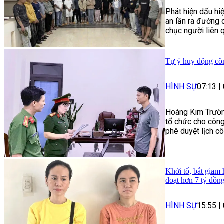
Phát hiện dấu hi
an lần ra đường 
chục người liên q
Tự ý huy động côn
HÌNH SỰ
07:13
|
Hoàng Kim Trường 
tổ chức cho công
phê duyệt lịch c
Khởi tố, bắt giam
đoạt hơn 7 tỷ đồn
HÌNH SỰ
15:55
|