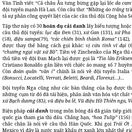
Văn Tình viết: “Cả châu Âu tưng bừng gặp lại lốc
da cam
đội tuyển mạnh Hà Lan. Còn câu thơ: “Những
áo trắng
trà
tả sự phản công quyết liệt của các cầu thủ đội Cộng hòa S
Tập thơ này có 30
hoán dụ cải danh
lấy biểu tượng hoặc 
cầu thủ đội tuyển:
lục địa Đen
(31),
xứ Gan
(131)
, xứ Pha 
(58),
điệu sampa
(79)
, “các chiến binh thành Roma”
(142)
,
được thay thế bằng cách gọi khác:
vị cứu tinh vĩ đại
(6
“chướng ngại vật xứ Bồ”.
Tiền vệ Zinchenko của Nga thì 
thủ tiền vệ đội Đan Mạch lại được gọi là
“Tia lửa Erikse
Cristiano Ronaldo gắn liền với chiếc áo mang số 7 huyền
Còn
đoàn quân “vần i”
chính là nói về đội tuyển Itali
(Bonucci, Locatelli, Verrati, Beletti, Beardi, Florenzi…)…
Đội tuyển Nga cũng như các bàn thắng của họ được tha
những cụm từ đó đã tái hiện, phản ánh văn hóa vật chất 
xứ Bạch dương
(83
),
vũ điệu ba lê, Vũ điệu Hồ Thiên nga,
Biện pháp
cải danh
trong môn bóng đá đã gián tiếp giới
quốc gia tham gia thi đấu. Chẳng hạn,
“hoa Tulip”
(156) 
chắc chắn là nói về cầu thủ Hàn Quốc. Khi gọi
Trái Ớt
Mexico vì đây là nước xuất khẩu ớt xanh lớn nhất thế gi