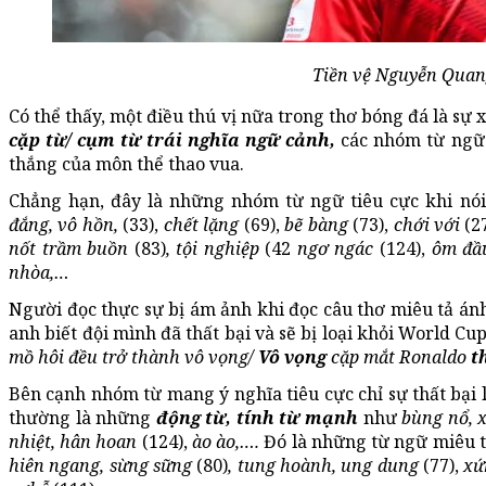
Tiền vệ Nguyễn Quan
Có thể thấy, một điều thú vị nữa trong thơ bóng đá là sự 
cặp từ/ cụm từ trái nghĩa ngữ cảnh,
các nhóm từ ngữ 
thắng của môn thể thao vua.
Chẳng hạn, đây là những nhóm từ ngữ tiêu cực khi nói 
đắng, vô hồn,
(33),
chết lặng
(69),
bẽ bàng
(73),
chới với
(2
nốt trầm buồn
(83)
, tội nghiệp
(42
ngơ ngác
(124),
ôm đầ
nhòa,…
Người đọc thực sự bị ám ảnh khi đọc câu thơ miêu tả ánh
anh biết đội mình đã thất bại và sẽ bị loại khỏi World Cu
mồ hôi đều trở thành vô vọng/
Vô vọng
cặp mắt Ronaldo
t
Bên cạnh nhóm từ mang ý nghĩa tiêu cực chỉ sự thất bại 
thường là những
động từ, tính từ mạnh
như
bùng nổ, x
nhiệt, hân hoan
(124),
ào ào,….
Đó là những từ ngữ miêu 
hiên ngang, sừng sững
(80)
, tung hoành, ung dung
(77),
xứ