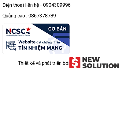
Điện thoại liên hệ - 0904309996
Quảng cáo : 0867378789
Thiết kế và phát triển bởi