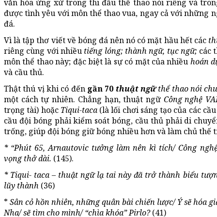
văn hóa ứng xử trong thi đấu thể thao nói riêng và tron
được tình yêu với môn thể thao vua, ngay cả với những
đá.
Vì là tập thơ viết về bóng đá nên nó có mặt hầu hết các
th
riêng cùng với nhiều
tiếng lóng; thành ngữ, tục ngữ;
các 
môn thể thao này; đặc biệt là sự có mặt của nhiều
hoán d
và cầu thủ.
Thật thú vị khi có đến
gần 70
thuật ngữ
thể thao nói ch
một cách tự nhiên. Chẳng hạn, thuật ngữ
Công nghệ V
trọng tài) hoặc
Tiqui-taca
(là lối chơi sáng tạo của các c
cầu đội bóng phải kiểm soát bóng, cầu thủ phải di chu
trống, giúp đội bóng giữ bóng nhiều hơn và làm chủ thế 
* “Phút 65, Arnautovic tưởng làm nên kì tích/ Công ng
vọng thở dài.
(145).
* Tiqui- taca – thuật ngữ lạ tai này đã trở thành biểu tư
lũy thành
(36)
*
Sân cỏ hồn nhiên, những quân bài chiến lược/ Ý sẽ hóa giả
Nha/ sẽ tìm cho mình/ “chìa khóa” Pirlo?
(41)