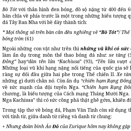
Bò Tót
với thân hình đen bóng, đồ sộ nặng từ 400 đến 6
hãn chĩa về phía trước là một trong những biểu tượng qu
đá Tây Ban Nha với bề dày thành tích:
* Mọi thông số trên bàn cân đều nghiêng về
“Bò Tót”
/ Thế
bóng tròn
(61)
Ngoài những con vật như trên thì
những vũ khí có sức
làm ẩn dụ trong môn thể thao bóng đá như:
xe tăng
(5
Đông”
hay
“dàn tên lửa “Kachiusa
” (93),
“Tên lửa vượt 
Những loại vũ khí hạng nặng nổi tiếng của quốc gia sở
ràng sự đối đầu giữa hai phe trong Thế chiến II.
Xe tăn
những gì dưới chân nó. Còn ẩn dụ
“chiến hạm Rạng Đôn
về sức mạnh của đội tuyển Nga.
“Chiến hạm Rạng Đô
chương, là biểu tượng của Cách mạng Tháng Mười Nga. C
Nga Kachiusa” thì có sức công phá thật ghê gớm, khiến đố
Trong tập thơ về bóng đá, Phạm Văn Tình còn sử dụng 
với tính từ, giữa danh từ riêng và danh từ chung:
+
Nhưng đoàn binh Áo
Đỏ
của Eurique hôm nay không gặ