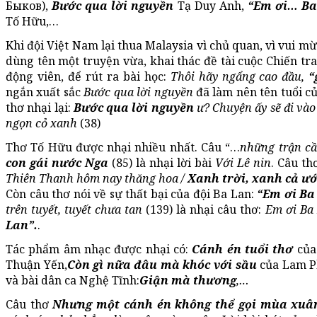
Быков),
Bước qua lời nguyền
Tạ Duy Anh,
“Em ơi… Ba 
Tố Hữu,…
Khi đội Việt Nam lại thua Malaysia vì chủ quan, vì vui m
dùng tên một truyện vừa, khai thác đề tài cuộc Chiến tr
động viên, để rút ra bài học:
Thôi hãy ngẩng cao đầu,
“
ngắn xuất sắc
Bước qua lời nguyền
đã làm nên tên tuổi c
thơ nhại lại:
Bước qua lời nguyền
ư? Chuyện ấy sẽ đi vào 
ngọn cỏ xanh
(38)
Thơ Tố Hữu được nhại nhiều nhất. Câu “…
những trận cầ
con gái nước Nga
(85) là nhại lời bài
Với Lê nin
. Câu th
Thiên Thanh hôm nay thăng hoa /
Xanh trời, xanh cả ư
Còn câu thơ nói về sự thất bại của đội Ba Lan:
“Em ơi Ba
trên tuyết, tuyết chưa tan
(139) là nhại câu thơ:
Em ơi Ba
Lan”.
.
Tác phẩm âm nhạc được nhại có:
Cánh én tuổi thơ
của
Thuận Yến,
Còn gì nữa đâu mà khóc với sầu
của Lam 
và bài dân ca Nghệ Tĩnh:
Giận mà thương
,…
Câu thơ
Nhưng một cánh én không thể gọi mùa xuâ