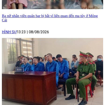
Ba nữ nhân viên quán bar bị bắt vì liên quan đến ma túy ở Móng
Cái
HÌNH SỰ
13:23
|
08/08/2026