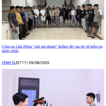
Công an Lâm Đồng “giải mã nhanh” đường dây ma túy từ kiểm tra
hành chính
HÌNH SỰ
07:17
|
09/08/2026