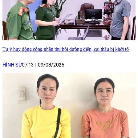
Tự ý huy động công nhân thu hồi đường điện, cai thầu bị khởi tố
HÌNH SỰ
07:13
|
09/08/2026