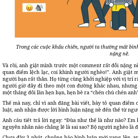
Trong các cuộc khẩu chiến, người ta thường mất bìn
nặng nề.
Và rồi, anh giật mình trước một comment rất đỗi nặng nề
quan điểm lệch lạc, coi khinh người nghèo!”. Anh giật m
người bạn rất thân. Họ từng cùng khởi nghiệp với vị trí r
người giờ đây đi theo một con đường khác nhau, nhưng 
một tháng đôi lần hẹn bạn, hẹn bè ra “chén chú chén anh”
Thế mà nay, chỉ vì anh đăng bài viết, bày tỏ quan điể
luật, anh nhận được lời bình luận nặng nề đến thế từ ngư
Anh cáu tiết trả lời ngay: “Đùa như thế là như nào? Em 
nguyên nhân nào chẳng lẽ là sai sao? Bộ người nghèo là 
Chưa đầy 3 phút, chuông báo bình luận mới vang lên, a