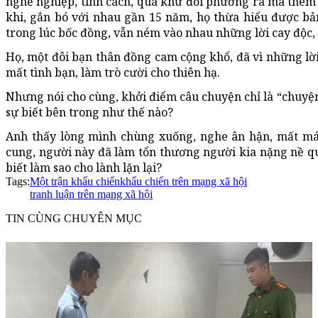
nghề nghiệp, tính cách, quá khứ đối phương ra mà thê
khi, gắn bó với nhau gần 15 năm, họ thừa hiểu được bả
trong lúc bốc đồng, vẫn ném vào nhau những lời cay độc, s
Họ, một đôi bạn thân đồng cam cộng khổ, đã vì những lờ
mất tình bạn, làm trò cười cho thiên hạ.
Nhưng nói cho cùng, khởi điểm câu chuyện chỉ là “chuyện
sự biết bên trong như thế nào?
Anh thấy lòng mình chùng xuống, nghe ân hận, mất mát 
cung, người này đã làm tổn thương người kia nặng nề qu
biết làm sao cho lành lặn lại?
Tags:
Một trận khẩu chiến
khẩu chiến trên mạng xã hội
tranh luận trên mạng xã hội
TIN CÙNG CHUYÊN MỤC