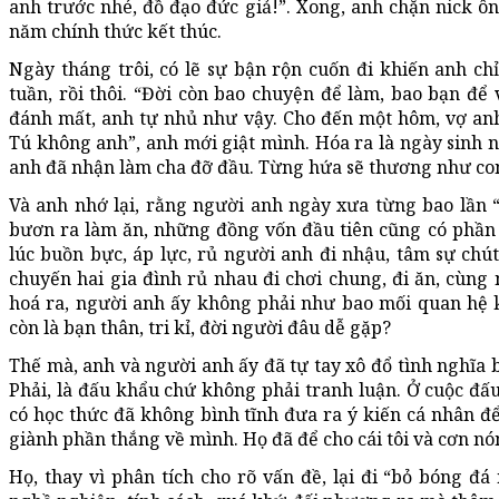
anh trước nhé, đồ đạo đức giả!”. Xong, anh chặn nick ô
năm chính thức kết thúc.
Ngày tháng trôi, có lẽ sự bận rộn cuốn đi khiến anh c
tuần, rồi thôi. “Đời còn bao chuyện để làm, bao bạn để 
đánh mất, anh tự nhủ như vậy. Cho đến một hôm, vợ anh
Tú không anh”, anh mới giật mình. Hóa ra là ngày sinh n
anh đã nhận làm cha đỡ đầu. Từng hứa sẽ thương như co
Và anh nhớ lại, rằng người anh ngày xưa từng bao lần “đ
bươn ra làm ăn, những đồng vốn đầu tiên cũng có phần
lúc buồn bực, áp lực, rủ người anh đi nhậu, tâm sự chú
chuyến hai gia đình rủ nhau đi chơi chung, đi ăn, cùng 
hoá ra, người anh ấy không phải như bao mối quan hệ k
còn là bạn thân, tri kỉ, đời người đâu dễ gặp?
Thế mà, anh và người anh ấy đã tự tay xô đổ tình nghĩa 
Phải, là đấu khẩu chứ không phải tranh luận. Ở cuộc đấ
có học thức đã không bình tĩnh đưa ra ý kiến cá nhân để
giành phần thắng về mình. Họ đã để cho cái tôi và cơn nón
Họ, thay vì phân tích cho rõ vấn đề, lại đi “bỏ bóng đá