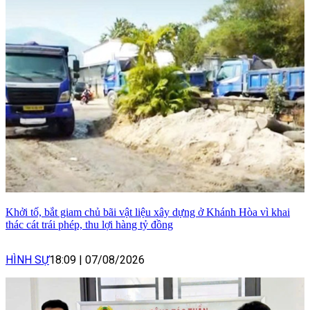
Khởi tố, bắt giam chủ bãi vật liệu xây dựng ở Khánh Hòa vì khai
thác cát trái phép, thu lợi hàng tỷ đồng
HÌNH SỰ
18:09
|
07/08/2026