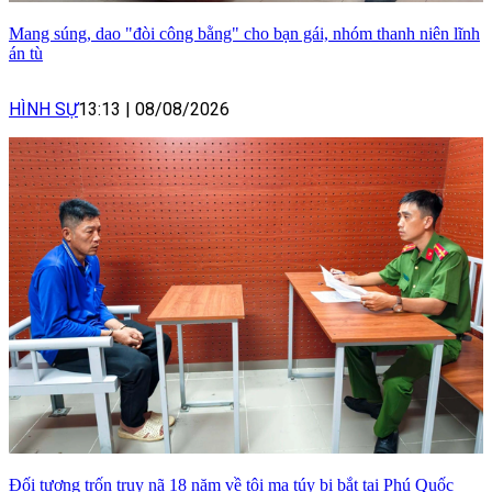
Mang súng, dao "đòi công bằng" cho bạn gái, nhóm thanh niên lĩnh
án tù
HÌNH SỰ
13:13
|
08/08/2026
Đối tượng trốn truy nã 18 năm về tội ma túy bị bắt tại Phú Quốc