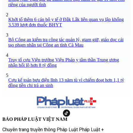
riêng của người tình
2
Khởi tố thêm 6 cán bộ y tế ở Đắk Lắk liên quan vụ lập khống
3.539 lượt đơn thuốc BHYT
3
Bộ Công an kiểm tra công tác quản lý, giam giữ, giáo dục cải
tạo phạm nhân tại Công an tỉnh Cà Mau
4
Truy tố cựu Viện trưởng Viện Pháp y tâm thần Trung ương
nhận hối lộ hơn 8 tỷ đồng
5
Cựu kế toán bưu điện lĩnh 13 năm tù vì chiếm đoạt hơn 1,1 tỷ
đồng tiền chi trả an sinh
BÁO PHÁP LUẬT VIỆT NAM
Chuyên trang truyền thông Pháp Luật Pháp Luật +