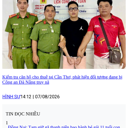
Kiểm tra căn hộ cho thuê tại Cần Thơ, phát hiện đối tượng đang bị
Công an Đà Nẵng truy nã
HÌNH SỰ
14:12
|
07/08/2026
TIN ĐỌC NHIỀU
1
Đồng Nai: Tạm giữ gã thanh niên bạo hành bé gái 11 tuổi con