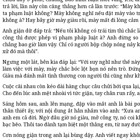
trả lời, lần này còn căng thẳng hơn cả lần trước: “Mày k
ta phạm luật không? Mày không nghĩ nếu đặt mày vào t
không à? Hay bây giờ mày giàu rồi, mày mất đi lòng cảm 
Anh giận dữ đáp trả: “Nếu tôi không có trái tim thì chắc 
công thì được phép vi phạm pháp luật à? Anh đừng so sá
chẳng bao giờ làm vậy. Chỉ có người bộp chộp nóng nảy 
xử đó mà thôi”.
Ngưng một lát, bên kia đáp lại: “Với suy nghĩ như thế này
làm việc với mày, mày chắc bóc lột bọn nó nên trò. Đứn
Giàu mà đánh mất tình thương con người thì cũng như k
Cuộc cãi nhau còn kéo dài hàng chục câu chửi bới qua lại,
Cho đến lúc anh mệt nhoài vì tức giận, tay chân run rẩy, 
Sáng hôm sau, anh lên mạng, đập vào mắt anh là bài po
thân thiết ấy, với nội dung ắt hẳn nhắm vào anh: “Xưa 
anh em cả đời. Ngờ đâu giờ nó giàu, mở công ty, nó coi k
bạc bẽo. Thôi tao đành tạm biệt một thằng em, từ nay đườ
Cơn nóng giận trong anh lại bùng dậy. Anh viết ngay không