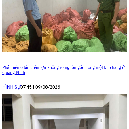
Phát hiện 6 tấn chân lợn không rõ nguồn gốc trong một kho hàng ở
Quảng Ninh
HÌNH SỰ
07:45
|
09/08/2026