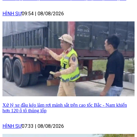
HÌNH SỰ
09:54
|
08/08/2026
Xử lý xe đầu kéo làm rơi mảnh sắt trên cao tốc Bắc - Nam khiến
hơn 120 ô tô thủng lốp
HÌNH SỰ
07:33
|
08/08/2026