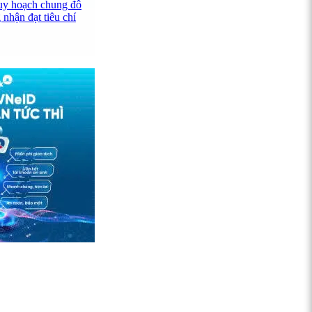
uy hoạch chung đô
 nhận đạt tiêu chí