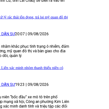
Bình Lư, tỉnh Lai Châu) sẽ diễn ra vào 8h
 lý rác thải tồn đọng, trả lại mỹ quan đô thị
G DÂN SỰ
20:07
|
09/08/2026
 nhằm khắc phục tình trạng ô nhiễm, đảm
ờng, mỹ quan đô thị và bàn giao cho địa
 dõi, quản lý.
Liên xác minh nhóm thanh thiếu niên có
G DÂN SỰ
19:23
|
09/08/2026
u niên “bốc đầu” xe mô tô trên phố
ip mạng xã hội, Công an phường Kim Liên
 xác minh danh tính và triệu tập các đối