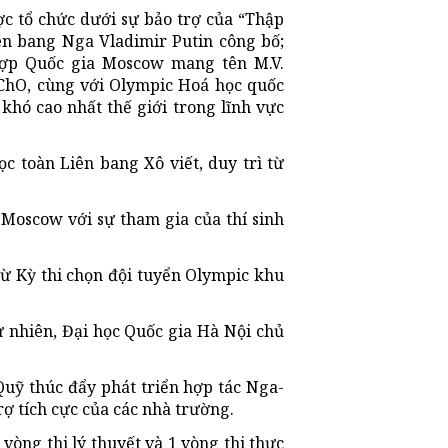
ợc tổ chức dưới sự bảo trợ của “Thập
ên bang Nga Vladimir Putin công bố;
hợp Q
uốc gia
Moscow mang tên M.V.
ChO, cùng với Olympic
Hoá học
quốc
 khó cao nhất thế giới trong lĩnh vực
 toàn Liên bang Xô viết, duy trì từ
 Moscow với sự tham gia của thí sinh
ừ Kỳ thi chọn đội tuyển Olympic khu
 nhiên, Đại học Q
uốc gia
Hà Nội chủ
 Quỹ thúc đẩy phát triển hợp tác Nga-
rợ tích cực của các nhà trường.
vòng thi lý thuyết và 1 vòng thi thực