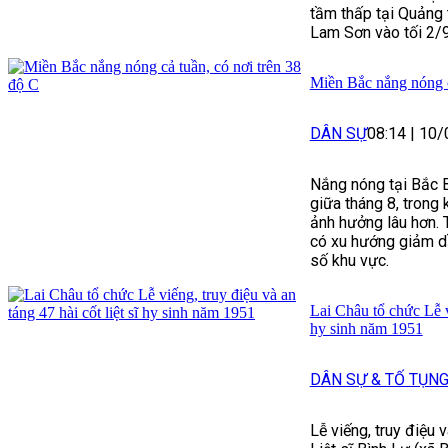
tầm thấp tại Quảng
Lam Sơn vào tối 2/
Miền Bắc nắng nóng c
DÂN SỰ
08:14
|
10/
Nắng nóng tại Bắc 
giữa tháng 8, trong 
ảnh hưởng lâu hơn.
có xu hướng giảm dầ
số khu vực.
Lai Châu tổ chức Lễ vi
hy sinh năm 1951
DÂN SỰ & TỐ TỤN
Lễ viếng, truy điệu v