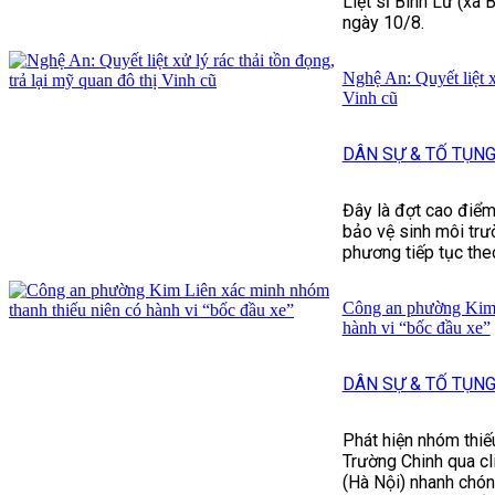
Liệt sĩ Bình Lư (xã 
ngày 10/8.
Nghệ An: Quyết liệt xử
Vinh cũ
DÂN SỰ & TỐ TỤN
Đây là đợt cao điểm
bảo vệ sinh môi trư
phương tiếp tục theo
Công an phường Kim 
hành vi “bốc đầu xe”
DÂN SỰ & TỐ TỤN
Phát hiện nhóm thiế
Trường Chinh qua cl
(Hà Nội) nhanh chóng