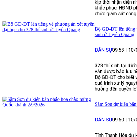
kịp thời nhận diện n
khắc phục, HĐND p
chức giám sát công 
Bộ GD-ĐT lên tiếng v
sinh ở Tuyên Quang
DÂN SỰ
09:53
|
10/
328 thí sinh tại đ
vẫn được bảo lưu hồ
Bộ GD-ĐT cho biết v
quá trình xử lý ng
hưởng đến quyền lợi 
Sầm Sơn dự kiến bắn
DÂN SỰ
09:50
|
10/
Tỉnh Thanh Hóa dự 