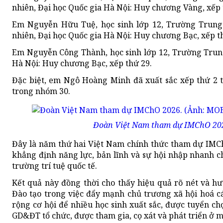
nhiên, Đại học Q
uốc gia
Hà Nội: Huy chương Vàng, xếp 
Em Nguyễn Hữu Tuệ, học sinh lớp 12, Trường Trung
nhiên, Đại học Q
uốc gia
Hà Nội: Huy chương Bạc, xếp t
Em Nguyễn Công Thành, học sinh lớp 12, Trường Trun
Hà Nội: Huy chương Bạc, xếp thứ 29.
Đặc biệt, em Ngô Hoàng Minh đã xuất sắc xếp thứ 2 to
trong nhóm 30.
Đoàn Việt Nam tham dự IMChO 20
Đây là năm thứ hai Việt Nam chính thức tham dự IMChO
khẳng định năng lực, bản lĩnh và sự hội nhập nhanh c
trường trí tuệ quốc tế.
Kết quả này đồng thời cho thấy hiệu quả rõ nét và h
Đào tạo trong việc đẩy mạnh chủ trương xã hội hoá cá
rộng cơ hội để nhiều học sinh xuất sắc, được tuyển ch
GD&ĐT tổ chức, được tham gia, cọ xát và phát triển ở 