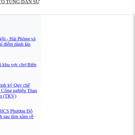
TỐ TỤNG DÂN SỰ
Nội - Hải Phòng và
hí điểm dành làn
i khu vực chợ Biên
inh ký Quy chế
n Công nghiệp Than
am (TKV)
 THCS Phương Độ
nh sau lùm xùm về