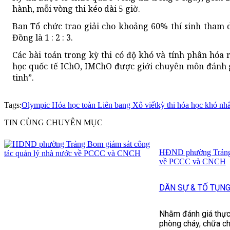
hành, mỗi vòng thi kéo dài 5 giờ.
Ban Tổ chức trao giải cho khoảng 60% thí sinh tham d
Đồng là 1 : 2 : 3.
Các bài toán trong kỳ thi có độ khó và tính phân hóa 
học
quốc tế IChO, IMChO được giới chuyên môn đánh g
tinh”.
Tags:
Olympic Hóa học toàn Liên bang Xô viết
kỳ thi hóa học khó nhấ
TIN CÙNG CHUYÊN MỤC
HĐND phường Trảng B
về PCCC và CNCH
DÂN SỰ & TỐ TỤN
Nhằm đánh giá thực 
phòng cháy, chữa c