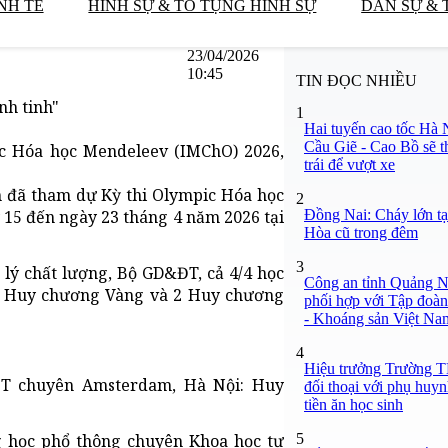
NH TẾ
HÌNH SỰ & TỐ TỤNG HÌNH SỰ
DÂN SỰ & 
23/04/2026
10:45
TIN ĐỌC NHIỀU
nh tinh"
1
Hai tuyến cao tốc Hà 
Cầu Giẽ - Cao Bồ sẽ t
c Hóa học Mendeleev (IMChO) 2026,
trái để vượt xe
m đã tham dự Kỳ thi Olympic Hóa học
2
Đồng Nai: Cháy lớn tạ
 15 đến ngày 23 tháng 4 năm 2026 tại
Hòa cũ trong đêm
3
 lý chất lượng, Bộ GD&ĐT, cả 4/4 học
Công an tỉnh Quảng N
2 Huy chương Vàng và 2 Huy chương
phối hợp với Tập đoà
- Khoáng sản Việt N
4
Hiệu trưởng Trường
PT chuyên Amsterdam, Hà Nội: Huy
đối thoại với phụ huy
tiền ăn học sinh
5
g học phổ thông chuyên Khoa học tự