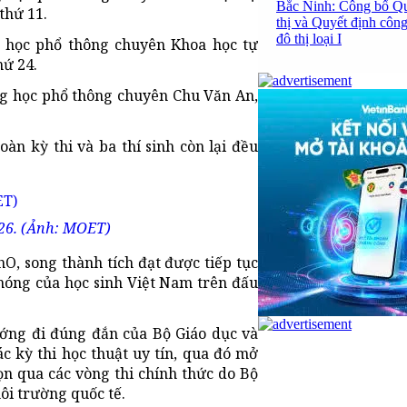
Bắc Ninh: Công bố Q
thứ 11.
thị và Quyết định công
đô thị loại I
 học phổ thông chuyên Khoa học tự
hứ 24.
g học phổ thông chuyên Chu Văn An,
àn kỳ thi và ba thí sinh còn lại đều
26. (Ảnh: MOET)
, song thành tích đạt được tiếp tục
hóng của học sinh Việt Nam trên đấu
ướng đi đúng đắn của Bộ Giáo dục và
c kỳ thi học thuật uy tín, qua đó mở
ọn qua các vòng thi chính thức do Bộ
môi trường quốc tế.