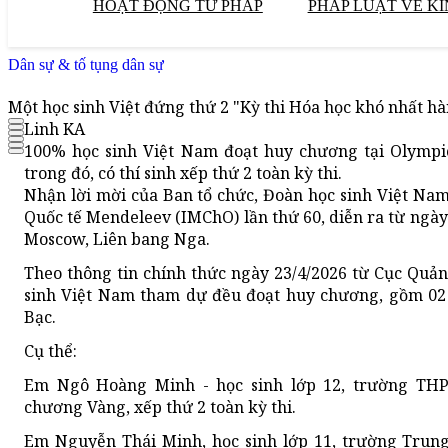
HOẠT ĐỘNG TƯ PHÁP
PHÁP LUẬT VỀ KI
Dân sự & tố tụng dân sự
Một học sinh Việt đứng thứ 2 "Kỳ thi Hóa học khó nhất hà
Linh KA
100% học sinh Việt Nam đoạt huy chương tại Olympi
trong đó, có thí sinh xếp thứ 2 toàn kỳ thi.
Nhận lời mời của Ban tổ chức, Đoàn học sinh Việt Na
Quốc tế Mendeleev (IMChO) lần thứ 60, diễn ra từ ngày
Moscow, Liên bang Nga.
Theo thông tin chính thức ngày 23/4/2026 từ Cục Quản
sinh Việt Nam tham dự đều đoạt huy chương, gồm 0
Bạc.
Cụ thể:
Em Ngô Hoàng Minh - học sinh lớp 12, trường TH
chương Vàng, xếp thứ 2 toàn kỳ thi.
Em Nguyễn Thái Minh, học sinh lớp 11, trường Trun