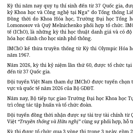
Kỳ thi năm nay quy tụ thí sinh đến từ 37 Q
uốc gia
, đư
kỷ Khoa học và Công nghệ tại Nga” do Tổng thống Li
Đồng thời do Khoa Hóa học, Trường Đại học Tổng 
Lomonosov và Quỹ Melnichenko phối hợp tổ chức. IM
tế (IChO), là những kỳ thi học thuật danh giá và có độ
hóa học dành cho học sinh phổ thông.
IMChO kế thừa truyền thống từ Kỳ thi Olympic Hóa học
năm 1967.
Năm 2026, kỳ thi kỷ niệm lần thứ 60, được tổ chức tại
đến từ 37 Q
uốc gia
.
Đội tuyển Việt Nam tham dự IMChO được tuyển chọn t
vực và quốc tế năm 2026 của Bộ GDĐT.
Năm nay, Bộ tiếp tục giao Trường Đại học Khoa học Tự
trì công tác tập huấn và tổ chức đoàn.
Đội tuyển đồng thời nhận được sự tài trợ tài chính từ
Việt
“Truyền thống và Hữu nghị”
cùng sự phối hợp, hỗ t
Kỳ thi được tổ chức qua 3 vòng thi trong 3 ngày, gồm 2 