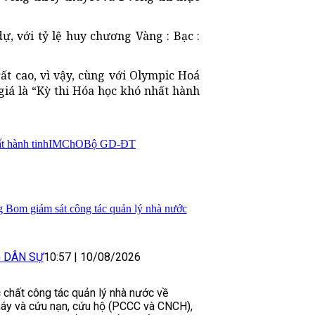
ự, với tỷ lệ huy chương Vàng : Bạc :
rất cao, vì vậy, cùng với Olympic
Hoá
iá là “Kỳ thi Hóa học khó nhất hành
t hành tinh
IMChO
Bộ GD-ĐT
om giám sát công tác quản lý nhà nước
G DÂN SỰ
10:57
|
10/08/2026
chất công tác quản lý nhà nước về
háy và cứu nạn, cứu hộ (PCCC và CNCH),