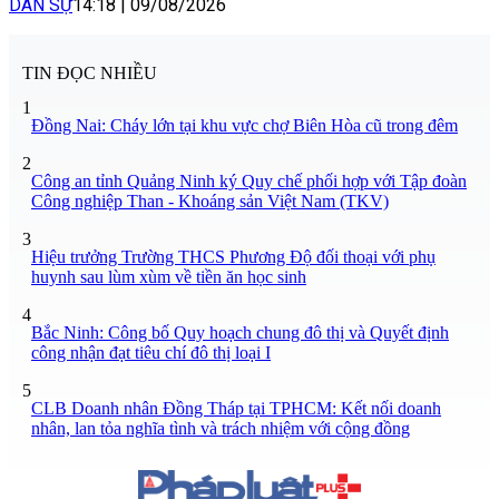
DÂN SỰ
14:18
|
09/08/2026
TIN ĐỌC NHIỀU
1
Đồng Nai: Cháy lớn tại khu vực chợ Biên Hòa cũ trong đêm
2
Công an tỉnh Quảng Ninh ký Quy chế phối hợp với Tập đoàn
Công nghiệp Than - Khoáng sản Việt Nam (TKV)
3
Hiệu trưởng Trường THCS Phương Độ đối thoại với phụ
huynh sau lùm xùm về tiền ăn học sinh
4
Bắc Ninh: Công bố Quy hoạch chung đô thị và Quyết định
công nhận đạt tiêu chí đô thị loại I
5
CLB Doanh nhân Đồng Tháp tại TPHCM: Kết nối doanh
nhân, lan tỏa nghĩa tình và trách nhiệm với cộng đồng