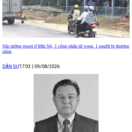
Sập tường resort ở Mũi Né, 1 công nhân tử vong, 1 người bị thương
nặng
DÂN SỰ
17:03
|
09/08/2026