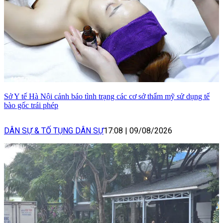
Sở Y tế Hà Nội cảnh báo tình trạng các cơ sở thẩm mỹ sử dụng tế
bào gốc trái phép
DÂN SỰ & TỐ TỤNG DÂN SỰ
17:08
|
09/08/2026