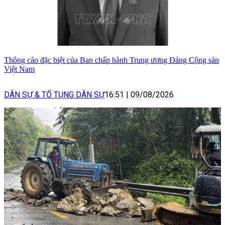
Thông cáo đặc biệt của Ban chấp hành Trung ương Đảng Cộng sản
Việt Nam
DÂN SỰ & TỐ TỤNG DÂN SỰ
16:51
|
09/08/2026