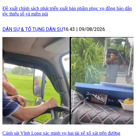
Đề xuất chính sách phát triển xuất bản phẩm phục vụ đồng bào dân
tộc thiểu số và miền núi
DÂN SỰ & TỐ TỤNG DÂN SỰ
16:43
|
09/08/2026
Cảnh sát Vĩnh Long xác minh vụ hai tài xế xô xát trên đường