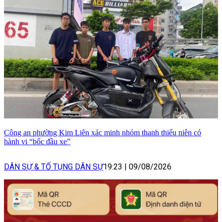
Công an phường Kim Liên xác minh nhóm thanh thiếu niên có
hành vi “bốc đầu xe”
DÂN SỰ & TỐ TỤNG DÂN SỰ
19:23
|
09/08/2026