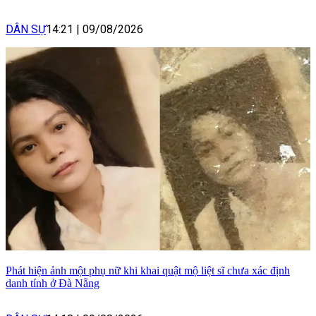
DÂN SỰ
14:21
|
09/08/2026
Phát hiện ảnh một phụ nữ khi khai quật mộ liệt sĩ chưa xác định
danh tính ở Đà Nẵng