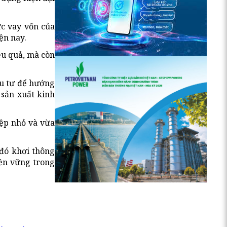
ực vay vốn của
ện nay.
ệu quả, mà còn
ầu tư để hướng
 sản xuất kinh
iệp nhỏ và vừa
 đó khơi thông
bền vững trong