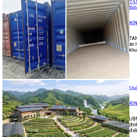
TAN
lĩn
KI
TAN
án 
khu
Quả
KI
UBN
địn
điể