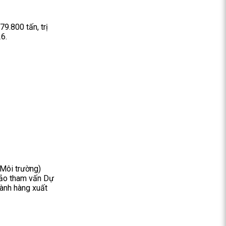
9.800 tấn, trị
26.
 Môi trường)
hảo tham vấn Dự
gành hàng xuất