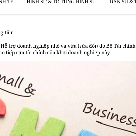
NH TẾ
HÌNH SỰ & TỐ TỤNG HÌNH SỰ
DÂN SỰ & 
g tiền
Hỗ trợ doanh nghiệp nhỏ và vừa (sửa đổi) do Bộ Tài chính 
o tiếp cận tài chính của khối doanh nghiệp này.