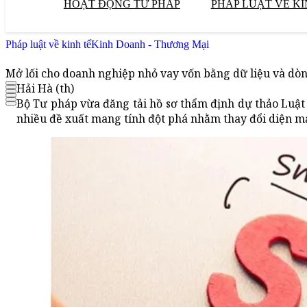
HOẠT ĐỘNG TƯ PHÁP
PHÁP LUẬT VỀ KI
Pháp luật về kinh tế
Kinh Doanh - Thương Mại
Mở lối cho doanh nghiệp nhỏ vay vốn bằng dữ liệu và dòn
Hải Hà (th)
Bộ Tư pháp vừa đăng tải hồ sơ thẩm định dự thảo Luật 
nhiều đề xuất mang tính đột phá nhằm thay đổi diện mạ