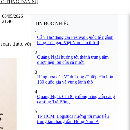
TỐ TỤNG DÂN SỰ
08/05/2026
21:40
TIN ĐỌC NHIỀU
1
Cần Thơ đăng cai Festival Quốc tế ngành
hàng Lúa gạo Việt Nam lần thứ II
soạn thảo, với
2
Quảng Ngãi hướng tới thành trung tâm
dược liệu lớn của cả nước
3
Hàng hóa của Vĩnh Long đã tiếp cận hơn
130 quốc gia và vùng lãnh thổ
4
Quảng Ngãi: Chi 8 tỷ đồng nâng cấp cảng
cá sông Trà Bồng
5
TP HCM: Logistics hướng tới mục tiêu
trung tâm hàng đầu Đông Nam Á