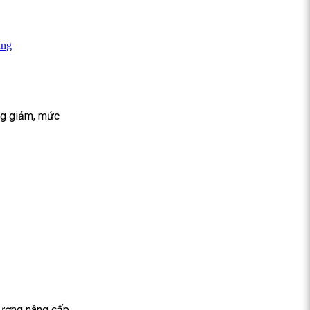
ăng
ng giảm, mức
rương nâng cấp,