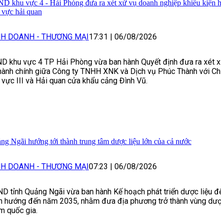
D khu vực 4 - Hải Phòng đưa ra xét xử vụ doanh nghiệp khiếu kiện h
h vực hải quan
NH DOANH - THƯƠNG MẠI
17:31
|
06/08/2026
D khu vực 4 TP Hải Phòng vừa ban hành Quyết định đưa ra xét 
hành chính giữa Công ty TNHH XNK và Dịch vụ Phúc Thành với Ch
 vực III và Hải quan cửa khẩu cảng Đình Vũ.
ng Ngãi hướng tới thành trung tâm dược liệu lớn của cả nước
NH DOANH - THƯƠNG MẠI
07:23
|
06/08/2026
D tỉnh Quảng Ngãi vừa ban hành Kế hoạch phát triển dược liệu 
h hướng đến năm 2035, nhằm đưa địa phương trở thành vùng dược
m quốc gia.