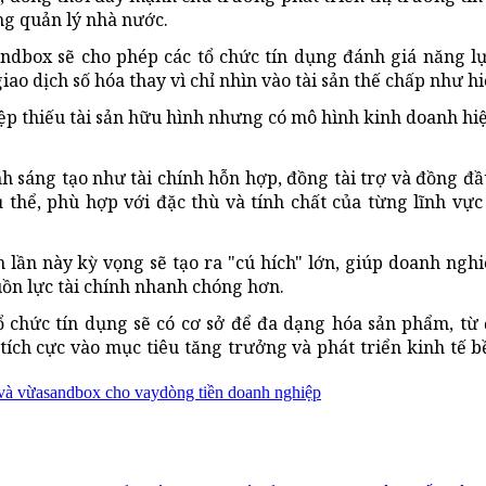
ong quản lý nhà nước.
sandbox sẽ cho phép các tổ chức tín dụng đánh giá năng l
ao dịch số hóa thay vì chỉ nhìn vào tài sản thế chấp như hi
iệp thiếu tài sản hữu hình nhưng có mô hình kinh doanh hi
nh sáng tạo như tài chính hỗn hợp, đồng tài trợ và đồng đ
thể, phù hợp với đặc thù và tính chất của từng lĩnh vực
nh lần này kỳ vọng sẽ tạo ra "cú hích" lớn, giúp doanh ngh
uồn lực tài chính nhanh chóng hơn.
tổ chức tín dụng sẽ có cơ sở để đa dạng hóa sản phẩm, từ
tích cực vào mục tiêu tăng trưởng và phát triển kinh tế 
 và vừa
sandbox cho vay
dòng tiền doanh nghiệp