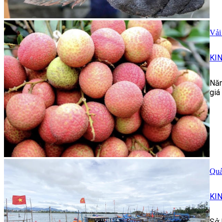
Vải
KI
Năm
giá
Quả
KI
Sở 