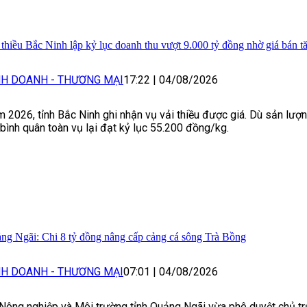
 thiều Bắc Ninh lập kỷ lục doanh thu vượt 9.000 tỷ đồng nhờ giá bán t
NH DOANH - THƯƠNG MẠI
17:22
|
04/08/2026
 2026, tỉnh Bắc Ninh ghi nhận vụ vải thiều được giá. Dù sản lượ
 bình quân toàn vụ lại đạt kỷ lục 55.200 đồng/kg.
ng Ngãi: Chi 8 tỷ đồng nâng cấp cảng cá sông Trà Bồng
NH DOANH - THƯƠNG MẠI
07:01
|
04/08/2026
Nông nghiệp và Môi trường tỉnh Quảng Ngãi vừa phê duyệt chủ t