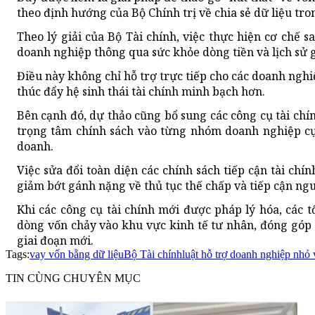
theo định hướng của Bộ Chính trị về chia sẻ dữ liệu tr
Theo lý giải của Bộ Tài chính, việc thực hiện cơ chế 
doanh nghiệp thông qua sức khỏe dòng tiền và lịch sử gi
Điều này không chỉ hỗ trợ trực tiếp cho các doanh ngh
thúc đẩy hệ sinh thái tài chính minh bạch hơn.
Bên cạnh đó, dự thảo cũng bổ sung các công cụ tài chí
trọng tâm chính sách vào từng nhóm doanh nghiệp cụ 
doanh.
Việc sửa đổi toàn diện các chính sách tiếp cận tài chí
giảm bớt gánh nặng về thủ tục thế chấp và tiếp cận ng
Khi các công cụ tài chính mới được pháp lý hóa, các 
dòng vốn chảy vào khu vực kinh tế tư nhân, đóng góp 
giai đoạn mới.
Tags:
vay vốn bằng dữ liệu
Bộ Tài chính
luật hỗ trợ doanh nghiệp nhỏ
TIN CÙNG CHUYÊN MỤC