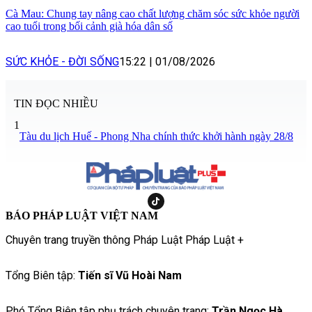
Cà Mau: Chung tay nâng cao chất lượng chăm sóc sức khỏe người
cao tuổi trong bối cảnh già hóa dân số
SỨC KHỎE - ĐỜI SỐNG
15:22
|
01/08/2026
TIN ĐỌC NHIỀU
1
Tàu du lịch Huế - Phong Nha chính thức khởi hành ngày 28/8
BÁO PHÁP LUẬT VIỆT NAM
Chuyên trang truyền thông Pháp Luật Pháp Luật +
Tổng Biên tập:
Tiến sĩ Vũ Hoài Nam
Phó Tổng Biên tập phụ trách chuyên trang:
Trần Ngọc Hà