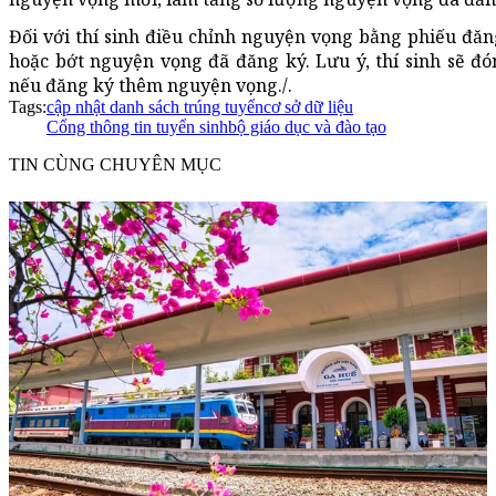
Đối với thí sinh điều chỉnh nguyện vọng bằng phiếu đăng
hoặc bớt nguyện vọng đã đăng ký. Lưu ý, thí sinh sẽ đó
nếu đăng ký thêm nguyện vọng./.
Tags:
cập nhật danh sách trúng tuyển
cơ sở dữ liệu
Cổng thông tin tuyển sinh
bộ giáo dục và đào tạo
TIN CÙNG CHUYÊN MỤC