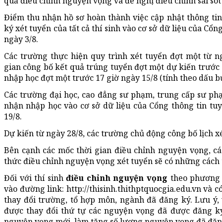
quả điều chỉnh nguyện vọng và đề nghị điều chỉnh sai sót 
Điểm thu nhận hồ sơ hoàn thành việc cập nhật thông ti
ký xét tuyển của tất cả thí sinh vào cơ sở dữ liệu của Cổn
ngày 3/8.
Các trường thực hiện quy trình xét tuyển đợt một từ ng
gian công bố kết quả trúng tuyển đợt một dự kiến trước 
nhập học đợt một trước 17 giờ ngày 15/8 (tính theo dấu b
Các trường đại học, cao đẳng sư phạm, trung cấp sư phạ
nhận nhập học vào cơ sở dữ liệu của Cổng thông tin tuy
19/8.
Dự kiến từ ngày 28/8, các trường chủ động công bố lịch xé
Bên cạnh các mốc thời gian điều chỉnh nguyện vọng, các
thức điều chỉnh nguyện vọng xét tuyển sẽ có những cách 
Đối với thí sinh
điều chỉnh nguyện vọng
theo phương t
vào đường link: http://thisinh.thithptquocgia.edu.vn và c
thay đổi trường, tổ hợp môn, ngành đã đăng ký. Lưu ý, 
được thay đổi thứ tự các nguyện vọng đã được đăng k
nguyện vọng mới, làm tăng số lượng nguyện vọng đã đăn