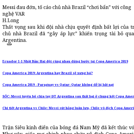
Messi đau đớn, tố cáo chủ nhà Brazil “chơi bẩn” với công
nghệ VAR
H.Long
Thất vọng sau khi đội nhà chịu quyết định bất lợi của tr
chủ nhà Brazil đã “gây áp lực” khiến trọng tài bỏ q
Argentina.
Ecuador 1-1 Nhật Bản: Hai đội cùng nhau dừng bước tại Copa America 2019
Copa America 2019: Argentina hay Brazil sẽ xưng bá?
Copa America 2019 - Paraguay vs Qatar: Qatar không dễ bị bắt nạt
SỐC: Messi tuyên bố chia tay ĐT Argentina sau thất bại ở chung kết Copa Amer
Chi tiết Argentina vs Chile: Messi sút hỏng luân lưu, Chile vô địch Copa Amer
Trận Siêu kinh điển của bóng đá Nam Mỹ đã kết thúc với