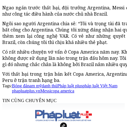
Ngao ngán trước thất bại, đội trưởng Argentina, Messi đ
như công tác điều hành của nước chủ nhà Brazil.
Ngôi sao người Argentina chia sẻ: “Tôi và trọng tài đã t
bất công cho Argentina. Chúng tôi xứng đáng nhận hai 
thèm xem lại công nghệ VAR. Có vẻ như những quyết 
Brazil, còn chúng tôi thì chịu khá nhiều thẻ phạt.
Có rất nhiều chuyện vớ vẩn ở Copa America năm nay. Kh
không được sử dụng lần nào trong trận đấu hôm nay. Tô
gì đó nhưng chắc chắn là không bởi Brazil nắm nhiều quy
Với thất bại trong trận bán kết Copa America, Argentina
Peru ở trận tranh hạng ba.
Tags:
Bóng đá
nam mỹ
danh thủ
Pháp luật plus
pháp luật Việt Nam
phapluatplus.vn
Messi
copa america
TIN CÙNG CHUYÊN MỤC