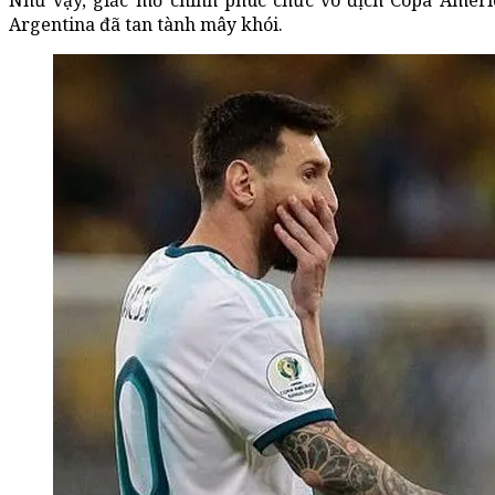
Như vậy, giấc mơ chinh phuc chức vô địch Copa Ameri
Argentina đã tan tành mây khói.