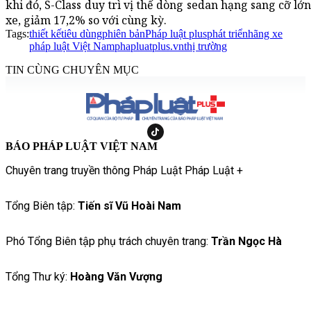
khi đó, S-Class duy trì vị thế dòng sedan hạng sang cỡ lớ
xe, giảm 17,2% so với cùng kỳ.
Tags:
thiết kế
tiêu dùng
phiên bản
Pháp luật plus
phát triển
hãng xe
pháp luật Việt Nam
phapluatplus.vn
thị trường
TIN CÙNG CHUYÊN MỤC
BÁO PHÁP LUẬT VIỆT NAM
Chuyên trang truyền thông Pháp Luật Pháp Luật +
Tổng Biên tập:
Tiến sĩ Vũ Hoài Nam
Phó Tổng Biên tập phụ trách chuyên trang:
Trần Ngọc Hà
Tổng Thư ký:
Hoàng Văn Vượng